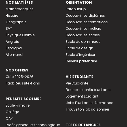
NOS MATIÈRES
ORIENTATION
Mathématiques
Parcoursup
Histoire
Découvrir les diplômes
Géographie
Découvrir les formations
SVT
Découvrir les métiers
Physique Chimie
Découvrir les écoles
Anglais
Ecole de commerce
Espagnol
Ecole de design
Allemand
Ecole d’ingénieur
Devenir partenaire
NOS OFFRES
Offre 2025-2026
VIE ETUDIANTE
Pack Réussite 4 ans
Vie Etudiante
Bourses et prêts étudiants
Logement Etudiant
REUSSITE SCOLAIRE
Jobs Etudiant et Alternance
Ecole Primaire
Trouve ton job saisonnier
Collège
CAP
Lycée général et technologique
TESTS DE LANGUES