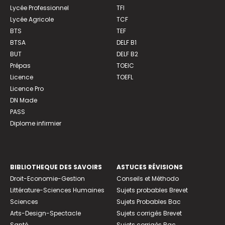
Lycée Professionnel
TFI
Lycée Agricole
TCF
BTS
TEF
BTSA
DELF B1
BUT
DELF B2
Prépas
TOEIC
Licence
TOEFL
Licence Pro
DN Made
PASS
Diplome infirmier
BIBLIOTHEQUE DES SAVOIRS
ASTUCES RÉVISIONS
Droit-Economie-Gestion
Conseils et Méthodo
Littérature-Sciences Humaines
Sujets probables Brevet
Sciences
Sujets Probables Bac
Arts-Design-Spectacle
Sujets corrigés Brevet
Santé
Sujets corrigés Bac