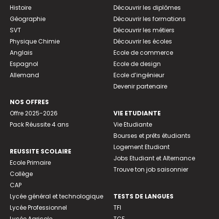
Histoire
Découvrir les diplômes
Géographie
Découvrir les formations
SVT
Découvrir les métiers
Physique Chimie
Découvrir les écoles
Anglais
Ecole de commerce
Espagnol
Ecole de design
Allemand
Ecole d’ingénieur
Devenir partenaire
NOS OFFRES
Offre 2025-2026
VIE ETUDIANTE
Pack Réussite 4 ans
Vie Etudiante
Bourses et prêts étudiants
Logement Etudiant
REUSSITE SCOLAIRE
Jobs Etudiant et Alternance
Ecole Primaire
Trouve ton job saisonnier
Collège
CAP
Lycée général et technologique
TESTS DE LANGUES
Lycée Professionnel
TFI
Lycée Agricole
TCF