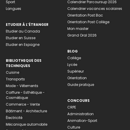
Sport
Calendrier Parcoursup 2026
Langues
Calendrier vacances scolaires
Orientation Post Bac
Orientation Post Collège
ETUDIER À L’ÉTRANGER
Mon master
Etudier au Canada
Grand Oral 2026
Etudier en Suisse
Etudier en Espagne
BLOG
Collège
BIBLIOTHEQUE DES
Lycée
TECHNIQUES
Supérieur
Cuisine
Orientation
Transports
Guide pratique
Mode - Vêtements
Coiffure - Esthétique -
Cosmétique
CONCOURS
Commerce - Vente
CRPE
Bâtiment - Architecture
Administration
Électricité
Animation-Sport
Mécanique automobile
Culture