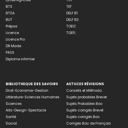
BTS
TEF
BTSA
DELF B1
BUT
DELF B2
Prépas
TOEIC
Licence
TOEFL
Licence Pro
DN Made
PASS
Diplome infirmier
BIBLIOTHEQUE DES SAVOIRS
ASTUCES RÉVISIONS
Droit-Economie-Gestion
Conseils et Méthodo
Littérature-Sciences Humaines
Sujets probables Brevet
Sciences
Sujets Probables Bac
Arts-Design-Spectacle
Sujets corrigés Brevet
Santé
Sujets corrigés Bac
Social
Corrigés Bac de Français