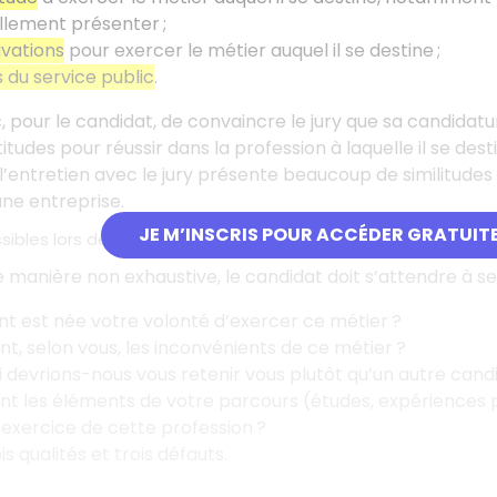
llement présenter ;
vations
pour exercer le métier auquel il se destine ;
 du service public
.
nc, pour le candidat, de convaincre le jury que sa candidat
titudes pour réussir dans la profession à laquelle il se de
’entretien avec le jury présente beaucoup de similitude
une entreprise.
JE M’INSCRIS POUR ACCÉDER GRATUIT
ibles lors de l'entretien
e manière non exhaustive, le candidat doit s’attendre à se
 est née votre volonté d’exercer ce métier ?
nt, selon vous, les inconvénients de ce métier ?
 devrions-nous vous retenir vous plutôt qu’un autre cand
nt les éléments de votre parcours (études, expériences 
 l’exercice de cette profession ?
is qualités et trois défauts.