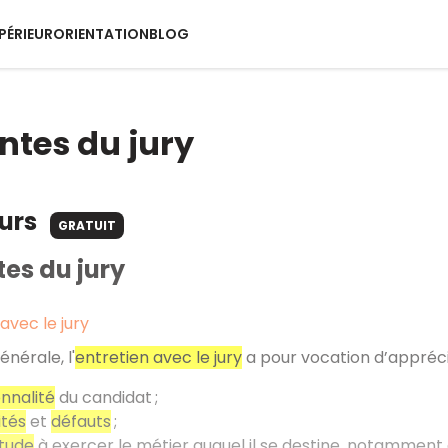
PÉRIEUR
ORIENTATION
BLOG
entes du jury
ours
GRATUIT
tes du jury
 avec le jury
nérale, l'
entretien avec le jury
a pour vocation d’appréci
nnalité
du candidat ;
ités
et
défauts
;
itude
à exercer le métier auquel il se destine, notamment e