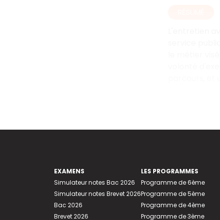
RÉSUMÉ
L'entretien av
service public
le métier vis
volonté d'exe
parcours, et 
EXAMENS
LES PROGRAMMES
Simulateur notes Bac 2026
Programme de 6ème
Simulateur notes Brevet 2026
Programme de 5ème
Bac 2026
Programme de 4ème
Brevet 2026
Programme de 3ème