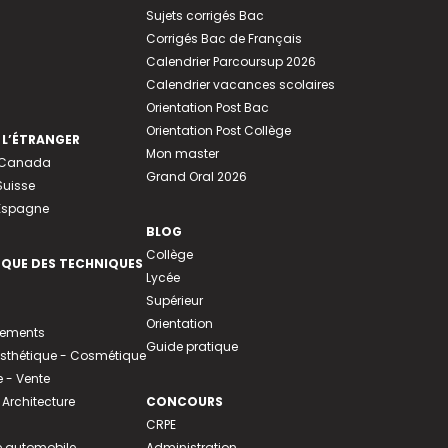
Sujets corrigés Bac
Corrigés Bac de Français
Calendrier Parcoursup 2026
Calendrier vacances scolaires
Orientation Post Bac
Orientation Post Collège
 L’ÉTRANGER
Mon master
u Canada
Grand Oral 2026
Suisse
 Espagne
BLOG
Collège
EQUE DES TECHNIQUES
Lycée
Supérieur
Orientation
tements
Guide pratique
 Esthétique - Cosmétique
- Vente
 Architecture
CONCOURS
CRPE
 automobile
Administration