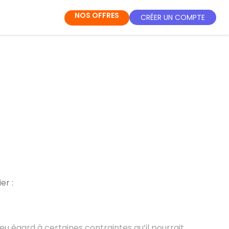
NOS OFFRES
CRÉER UN COMPTE
er :
u égard à certaines contraintes qu’il pourrait