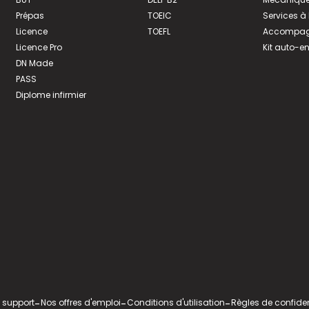
Prépas
TOEIC
Services à
Licence
TOEFL
Accompagn
Licence Pro
Kit auto-e
DN Made
PASS
Diplome infirmier
 support
-
Nos offres d'emploi
-
Conditions d'utilisation
-
Règles de confiden