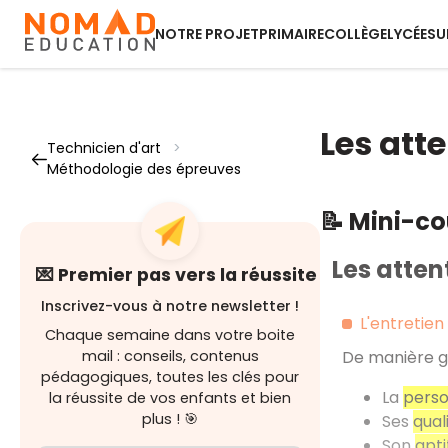
NOTRE PROJET
PRIMAIRE
COLLÈGE
LYCÉE
SU
Les att
Technicien d'art
>
Méthodologie des épreuves
📝 Mini-c
Les atten
💌 Premier pas vers la réussite
Inscrivez-vous à notre newsletter !
L'entretien
Chaque semaine dans votre boite
mail : conseils, contenus
De manière gé
pédagogiques, toutes les clés pour
La
perso
la réussite de vos enfants et bien
plus ! 🎯
Ses
qual
Son
apt