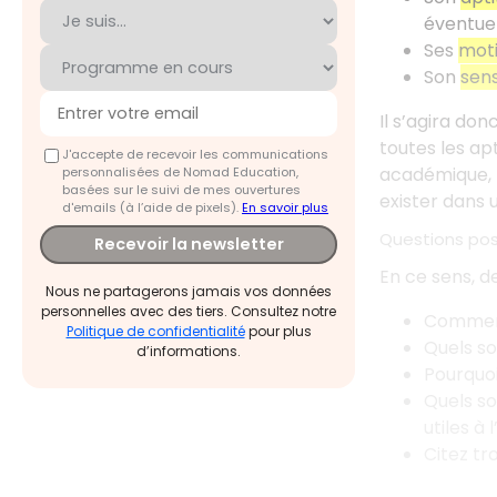
éventue
Ses
moti
Son
sens
Il s’agira do
toutes les ap
J'accepte de recevoir les communications
académique, l
personnalisées de Nomad Education,
basées sur le suivi de mes ouvertures
exister dans 
d'emails (à l’aide de pixels).
En savoir plus
Questions poss
Recevoir la newsletter
En ce sens, d
Nous ne partagerons jamais vos données
personnelles avec des tiers. Consultez notre
Comment
Politique de confidentialité
pour plus
Quels so
d’informations.
Pourquoi
Quels so
utiles à
Citez tro