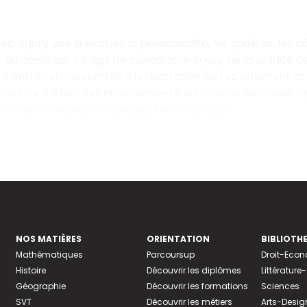
ec le jury vise à évaluer la personnalité, les qualités, les d
 du candidat. Il s'agit de convaincre le jury de la solidité
é. L'entretien ressemble à un entretien de recrutement et p
rcer ce métier, ses inconvénients, les raisons de choisir c
une auto-évaluation des qualités et défauts.
NOS MATIÈRES
ORIENTATION
BIBLIOTH
Mathématiques
Parcoursup
Droit-Eco
Histoire
Découvrir les diplômes
Littératur
Géographie
Découvrir les formations
Sciences
SVT
Découvrir les métiers
Arts-Desig