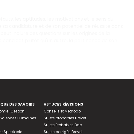
éfauts, les aptitudes, les motivations et le sens du
 de sa candidature et de son potentiel de réussite dans
eut inclure des questions sur les origines de la
e candidat plutôt qu'un autre, la pertinence de son
EQUE DES SAVOIRS
ASTUCES RÉVISIONS
nomie-Gestion
Conseils et Méthodo
e-Sciences Humaines
Sujets probables Brevet
Sujets Probables Bac
n-Spectacle
Sujets corrigés Brevet