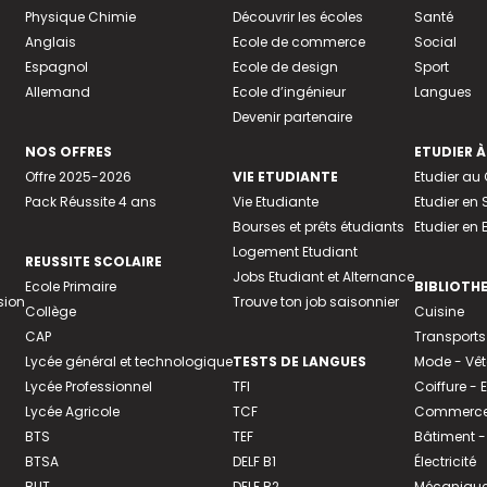
Physique Chimie
Découvrir les écoles
Santé
Anglais
Ecole de commerce
Social
Espagnol
Ecole de design
Sport
Allemand
Ecole d’ingénieur
Langues
Devenir partenaire
NOS OFFRES
ETUDIER À
Offre 2025-2026
VIE ETUDIANTE
Etudier a
Pack Réussite 4 ans
Vie Etudiante
Etudier en 
Bourses et prêts étudiants
Etudier en
Logement Etudiant
REUSSITE SCOLAIRE
Jobs Etudiant et Alternance
Ecole Primaire
BIBLIOTH
sion
Trouve ton job saisonnier
Collège
Cuisine
CAP
Transports
Lycée général et technologique
TESTS DE LANGUES
Mode - Vê
Lycée Professionnel
TFI
Coiffure -
Lycée Agricole
TCF
Commerce 
BTS
TEF
Bâtiment -
BTSA
DELF B1
Électricité
BUT
DELF B2
Mécanique