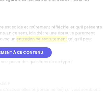
ure est solide et mûrement réfléchie, et qu’il présente
stine. En ce sens, loin d’être une épreuve purement
s avec un
entretien de recrutement
tel qu’il peut
EMENT À CE CONTENU
 voir poser des questions de ce type :
idat ?
professionnelles et personnelles) qui vous semblent