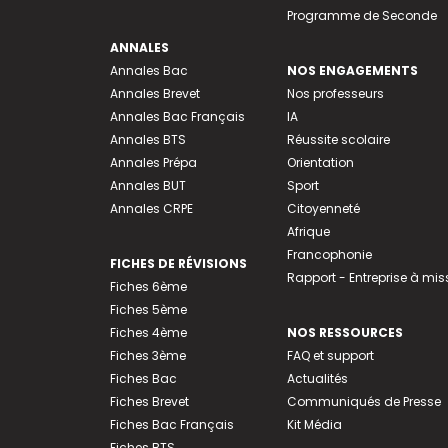
Programme de Seconde
ANNALES
Annales Bac
NOS ENGAGEMENTS
Annales Brevet
Nos professeurs
Annales Bac Français
IA
Annales BTS
Réussite scolaire
Annales Prépa
Orientation
Annales BUT
Sport
Annales CRPE
Citoyenneté
Afrique
Francophonie
FICHES DE RÉVISIONS
Rapport - Entreprise à mis
Fiches 6ème
Fiches 5ème
Fiches 4ème
NOS RESSOURCES
Fiches 3ème
FAQ et support
Fiches Bac
Actualités
Fiches Brevet
Communiqués de Presse
Fiches Bac Français
Kit Média
Fiches BTS