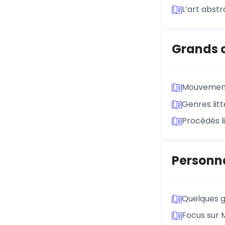
L’art abstr
Grands c
Mouvements
Genres litt
Procédés li
Personna
Quelques g
Focus sur 