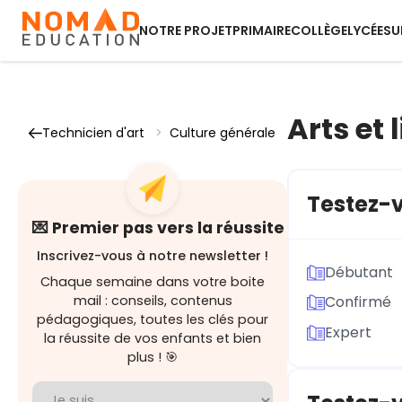
NOTRE PROJET
PRIMAIRE
COLLÈGE
LYCÉE
SU
Arts et 
Technicien d'art
>
Culture générale
Testez-v
💌 Premier pas vers la réussite
Inscrivez-vous à notre newsletter !
Débutant
Chaque semaine dans votre boite
mail : conseils, contenus
Confirmé
pédagogiques, toutes les clés pour
Expert
la réussite de vos enfants et bien
plus ! 🎯