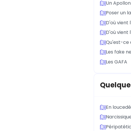
Un Apollon
Poser un l
D'où vient 
D'où vient 
Qu'est-ce q
Les fake n
Les GAFA
Quelques
En loucedé
Narcissiqu
Péripatéti