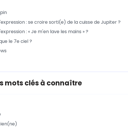
apin
l'expression : se croire sorti(e) de la cuisse de Jupiter ?
l'expression : « Je m'en lave les mains » ?
ue le 7e ciel ?
ews
 mots clés à connaître
e
cien(ne)