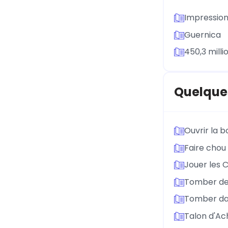
Impression,
Guernica
450,3 milli
Quelque
Ouvrir la 
Faire chou
Jouer les 
Tomber de
Tomber da
Talon d'Ach