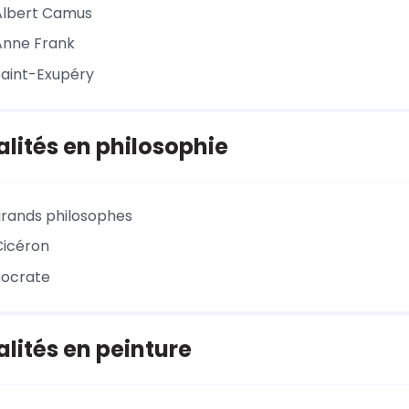
Albert Camus
Anne Frank
Saint-Exupéry
lités en philosophie
rands philosophes
Cicéron
Socrate
lités en peinture