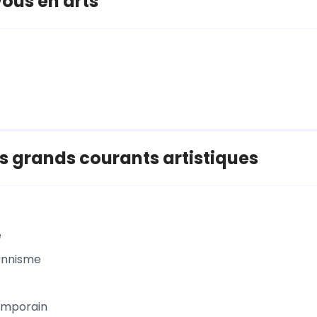
ous en arts
 grands courants artistiques
e
onnisme
emporain