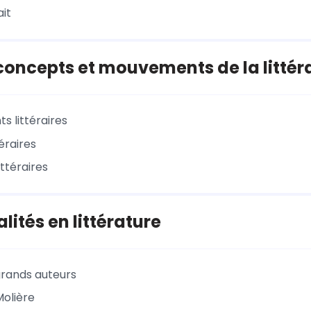
ait
oncepts et mouvements de la littér
 littéraires
éraires
ttéraires
lités en littérature
rands auteurs
Molière