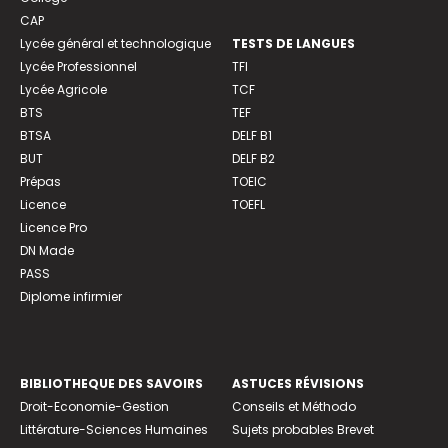
CAP
Lycée général et technologique
TESTS DE LANGUES
Lycée Professionnel
TFI
Lycée Agricole
TCF
BTS
TEF
BTSA
DELF B1
BUT
DELF B2
Prépas
TOEIC
Licence
TOEFL
Licence Pro
DN Made
PASS
Diplome infirmier
BIBLIOTHEQUE DES SAVOIRS
ASTUCES RÉVISIONS
Droit-Economie-Gestion
Conseils et Méthodo
Littérature-Sciences Humaines
Sujets probables Brevet