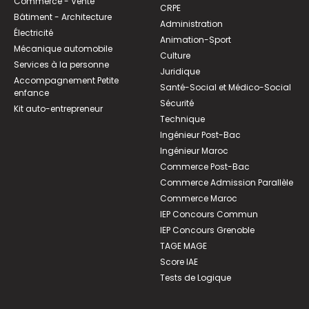
Commerce - Vente
CRPE
Bâtiment - Architecture
Administration
Électricité
Animation-Sport
Mécanique automobile
Culture
Services à la personne
Juridique
Accompagnement Petite
Santé-Social et Médico-Social
enfance
Sécurité
Kit auto-entrepreneur
Technique
Ingénieur Post-Bac
Ingénieur Maroc
Commerce Post-Bac
Commerce Admission Parallèle
Commerce Maroc
IEP Concours Commun
IEP Concours Grenoble
TAGE MAGE
Score IAE
Tests de Logique