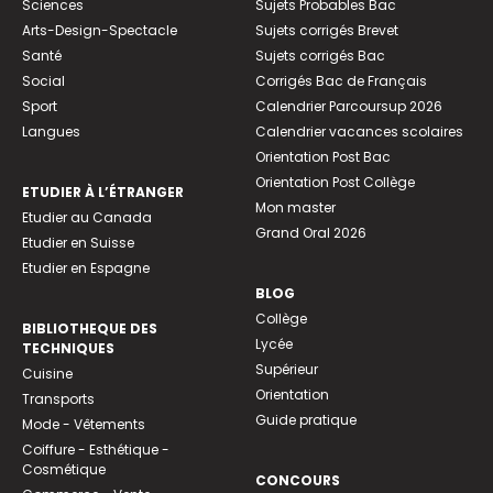
Sciences
Sujets Probables Bac
Arts-Design-Spectacle
Sujets corrigés Brevet
Santé
Sujets corrigés Bac
Social
Corrigés Bac de Français
Sport
Calendrier Parcoursup 2026
Langues
Calendrier vacances scolaires
Orientation Post Bac
Orientation Post Collège
ETUDIER À L’ÉTRANGER
Mon master
Etudier au Canada
Grand Oral 2026
Etudier en Suisse
Etudier en Espagne
BLOG
Collège
BIBLIOTHEQUE DES
Lycée
TECHNIQUES
Supérieur
Cuisine
Orientation
Transports
Guide pratique
Mode - Vêtements
Coiffure - Esthétique -
Cosmétique
CONCOURS