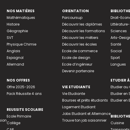
NOS MATIÈRES
ORIENTATION
BIBLIOTH
Mathématiques
Parcoursup
Droit-Eco
Histoire
Découvrir les diplômes
Littératur
Géographie
Découvrir les formations
Sciences
SVT
Découvrir les métiers
Arts-Desig
Physique Chimie
Découvrir les écoles
Santé
Anglais
Ecole de commerce
Social
Espagnol
Ecole de design
Sport
Allemand
Ecole d’ingénieur
Langues
Devenir partenaire
NOS OFFRES
ETUDIER À
Offre 2025-2026
VIE ETUDIANTE
Etudier a
Pack Réussite 4 ans
Vie Etudiante
Etudier en 
Bourses et prêts étudiants
Etudier en
Logement Etudiant
REUSSITE SCOLAIRE
Jobs Etudiant et Alternance
Ecole Primaire
BIBLIOTH
sion
Trouve ton job saisonnier
Collège
Cuisine
CAP
Transports