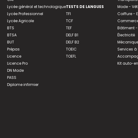
Lycée général et technologique
TESTS DE LANGUES
Mode - Vê
Lycée Professionnel
TFI
Coiffure -
Lycée Agricole
TCF
Commerce 
BTS
TEF
Bâtiment -
BTSA
DELF B1
Électricité
BUT
DELF B2
Mécanique
Prépas
TOEIC
Services à
Licence
TOEFL
Accompagn
Licence Pro
Kit auto-e
DN Made
PASS
Diplome infirmier