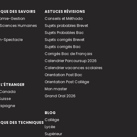
EQUE DES SAVOIRS
ASTUCES RÉVISIONS
nomie-Gestion
Conseils et Méthodo
e-Sciences Humaines
Sujets probables Brevet
Sujets Probables Bac
n-Spectacle
Sujets corrigés Brevet
Sujets corrigés Bac
Corrigés Bac de Français
Calendrier Parcoursup 2026
Calendrier vacances scolaires
Orientation Post Bac
Orientation Post Collège
 L’ÉTRANGER
Mon master
u Canada
Grand Oral 2026
Suisse
 Espagne
BLOG
Collège
EQUE DES TECHNIQUES
Lycée
Supérieur