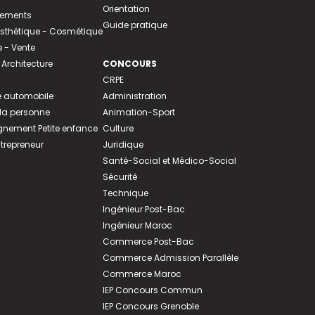
Orientation
tements
Guide pratique
 Esthétique - Cosmétique
- Vente
 Architecture
CONCOURS
CRPE
 automobile
Administration
 la personne
Animation-Sport
ement Petite enfance
Culture
ntrepreneur
Juridique
Santé-Social et Médico-Social
Sécurité
Technique
Ingénieur Post-Bac
Ingénieur Maroc
Commerce Post-Bac
Commerce Admission Parallèle
Commerce Maroc
IEP Concours Commun
IEP Concours Grenoble