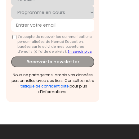
J'accepte de recevoir les communications
personnalisées de Nomad Education,
basées sur le suivi de mes ouvertures
d'emails (à l’aide de pixels).
En savoir plus
Recevoir la newsletter
Nous ne partagerons jamais vos données
personnelles avec des tiers. Consultez notre
Politique de confidentialité
pour plus
d’informations.