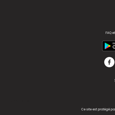
FAQ et
v2.311.4 US
Ce site est protégé p