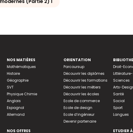
modernes (Partie 2) 1
NOS MATIÈRES
ORIENTATION
BIBLIOTH
Mathématiques
Parcoursup
Droit-Eco
Histoire
Découvrir les diplômes
Littératur
Géographie
Découvrir les formations
Sciences
SVT
Découvrir les métiers
Arts-Desig
Physique Chimie
Découvrir les écoles
Santé
Anglais
Ecole de commerce
Social
Espagnol
Ecole de design
Sport
Allemand
Ecole d’ingénieur
Langues
Devenir partenaire
NOS OFFRES
ETUDIER À