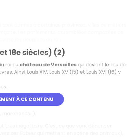
i sont donnés à certaines provinces, villes ou métiers.
 française. Les parlements, assemblées composées de
ause les décisions du roi.
t 18e siècles) (2)
du roi au
château de Versailles
qui devient le lieu de
es. Ainsi, Louis XIV, Louis XV (15) et Louis XVI (16) y
es :
EMENT À CE CONTENU
, marchands...).
st très inégalitaire. C’est ce que vont dénoncer
avers ses
Fables
qui mettent en scène des animaux),