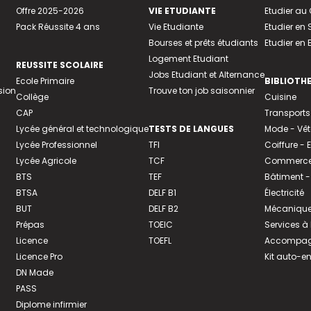
Offre 2025-2026
VIE ETUDIANTE
Etudier a
Pack Réussite 4 ans
Vie Etudiante
Etudier en 
Bourses et prêts étudiants
Etudier en
Logement Etudiant
REUSSITE SCOLAIRE
Jobs Etudiant et Alternance
Ecole Primaire
BIBLIOTH
sion
Trouve ton job saisonnier
Collège
Cuisine
CAP
Transports
Lycée général et technologique
TESTS DE LANGUES
Mode - Vê
Lycée Professionnel
TFI
Coiffure -
Lycée Agricole
TCF
Commerce 
BTS
TEF
Bâtiment -
BTSA
DELF B1
Électricité
BUT
DELF B2
Mécanique
Prépas
TOEIC
Services à
Licence
TOEFL
Accompagn
Licence Pro
Kit auto-e
DN Made
PASS
Diplome infirmier