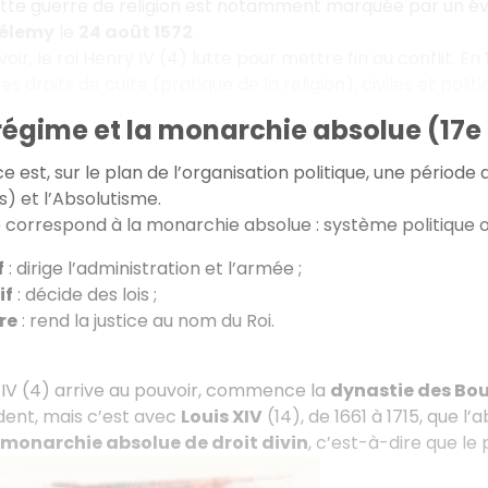
ette guerre de religion est notamment marquée par un é
hélemy
le
24 août 1572
.
oir, le roi Henry IV (4) lutte pour mettre fin au conflit. En
s droits de culte (pratique de la religion), civiles et poli
régime et la monarchie absolue (17e e
 est, sur le plan de l’organisation politique, une période 
) et l’Absolutisme.
 correspond à la monarchie absolue : système politique où 
f
: dirige l’administration et l’armée ;
if
: décide des lois ;
re
: rend la justice au nom du Roi.
IV (4) arrive au pouvoir, commence la
dynastie des Bo
dent, mais c’est avec
Louis XIV
(14), de 1661 à 1715, que 
monarchie absolue de droit divin
, c’est-à-dire que le 