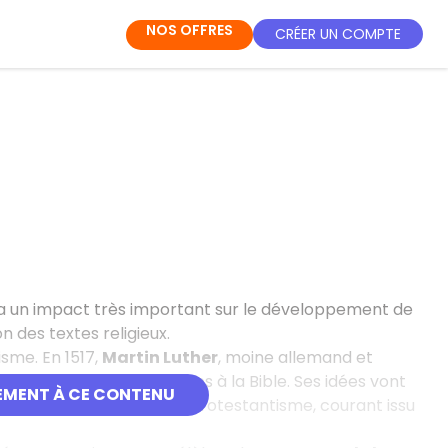
NOS OFFRES
CRÉER UN COMPTE
a un impact très important sur le développement de
n des textes religieux.
sme. En 1517,
Martin Luther
, moine allemand et
lique qu’il trouve contraires à la Bible. Ses idées vont
EMENT À CE CONTENU
l’Église Catholique et le Protestantisme, courant issu