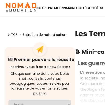
NOTRE PROJET
PRIMAIRE
COLLÈGE
LYCÉE
SU
Les Tem
TCF
>
Entretien de naturalisation
📝 Mini-c
💌 Premier pas vers la réussite
Les guerr
Inscrivez-vous à notre newsletter !
L’invention 
Chaque semaine dans votre boite
la société : 
mail : conseils, contenus
Cela aura des
pédagogiques, toutes les clés pour
la réussite de vos enfants et bien
théologien (en
plus ! 🎯
gagner toute 
des idées de 