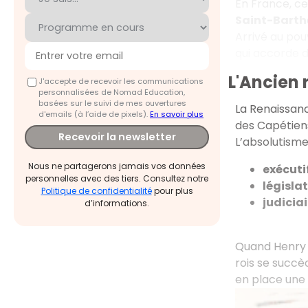
En France, c
Saint-Bart
Arrivé au pouv
qui accorde de
L'Ancien 
J'accepte de recevoir les communications
personnalisées de Nomad Education,
basées sur le suivi de mes ouvertures
La Renaissance
d'emails (à l’aide de pixels).
En savoir plus
des Capétiens
Recevoir la newsletter
L’absolutisme
Nous ne partagerons jamais vos données
exécuti
personnelles avec des tiers. Consultez notre
législat
Politique de confidentialité
pour plus
judiciai
d’informations.
Quand Henry 
rois se succè
en place une