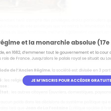
pendant tenir compte des privilèges, droits particuliers qu
ie à cause de ces privilèges que va naître la Révolution
taires de leurs fonctions, mettent également souvent en c
régime et la monarchie absolue (17e e
ide, en 1682, d’emmener tout le gouvernement et la cour 
rois de France. Jusqu’alors le palais royal se situait au Louvr
iode de l’Ancien Régime
, la société est divisée en 3 parti
é
: les religieux ;
JE M’INSCRIS POUR ACCÉDER GRATUIT
sse
;
 État
: les autres citoyens (ouvriers, domestiques, paysans
 aucun poids dans les décisions du système politique qui e
vains tels que
Jean de La Fontaine
(critique sociale à tr