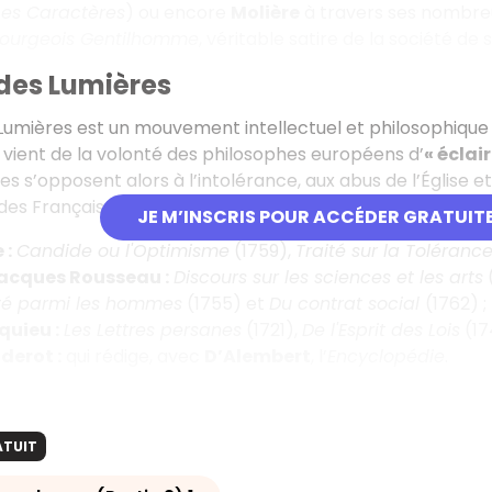
Les Caractères
) ou encore
Molière
à travers ses nombreu
Bourgeois Gentilhomme
, véritable satire de la société de
 des Lumières
 Lumières est un mouvement intellectuel et philosophique
 vient de la volonté des philosophes européens d’
« éclai
s s’opposent alors à l’intolérance, aux abus de l’Église et 
s Français sur les injustices et l’oppression du système en
JE M’INSCRIS POUR ACCÉDER GRATUIT
 :
Candide ou l'Optimisme
(1759),
Traité sur la Toléranc
acques Rousseau :
Discours sur les sciences et les arts
ité parmi les hommes
(1755) et
Du contrat social
(1762) ;
uieu :
Les Lettres persanes
(1721),
De l'Esprit des Lois
(17
derot :
qui rédige, avec
D’Alembert
, l’
Encyclopédie
.
ATUIT