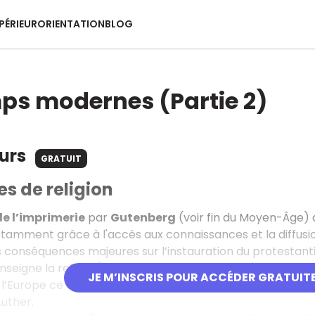
PÉRIEUR
ORIENTATION
BLOG
ps modernes (Partie 2)
ours
GRATUIT
es de religion
de l’imprimerie
par
Gutenberg
(voir fin du Moyen-Âge) 
notamment grâce à l'accès aux connaissances et la diffusio
 conséquences majeures sur l’instauration du protestanti
seigne la religion), critique les pratiques de l’Église catho
JE M’INSCRIS POUR ACCÉDER GRATUIT
l’Europe ce qui va provoquer une scission (rupture) entre 
Luther.