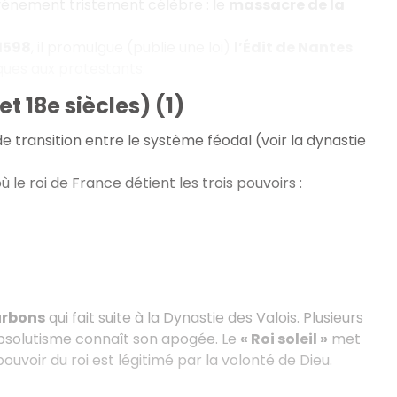
vénement tristement célèbre : le
massacre de la
1598
, il promulgue (publie une loi)
l’Édit de Nantes
tiques aux protestants.
t 18e siècles) (1)
de transition entre le système féodal (voir la dynastie
le roi de France détient les trois pouvoirs :
urbons
qui fait suite à la Dynastie des Valois. Plusieurs
l’absolutisme connaît son apogée. Le
« Roi soleil »
met
pouvoir du roi est légitimé par la volonté de Dieu.