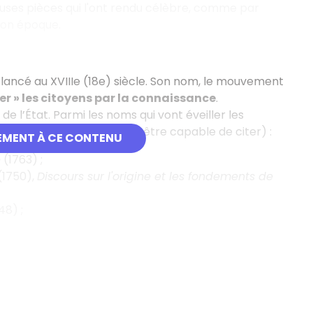
ses pièces qui l'ont rendu célèbre, comme par
 son époque.
 lancé au XVIIIe (18e) siècle. Son nom, le mouvement
rer » les citoyens par la connaissance
.
de l’État. Parmi les noms qui vont éveiller les
 place, il faut retenir (et être capable de citer) :
EMENT À CE CONTENU
e
(1763) ;
(1750),
Discours sur l'origine et les fondements de
48) ;