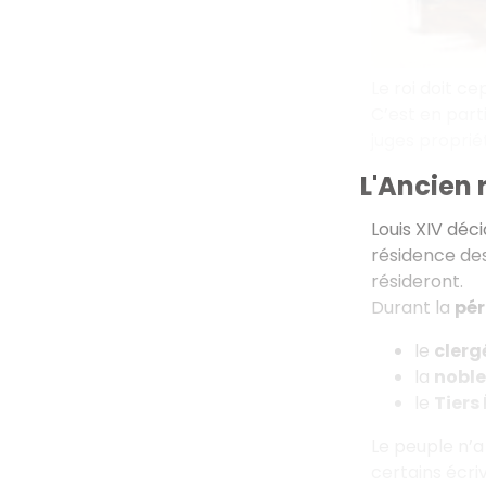
Le roi doit ce
C’est en part
juges proprié
L'Ancien 
Louis XIV déc
résidence des 
résideront.
Durant la
pér
le
clerg
la
noble
le
Tiers
Le peuple n’a
certains écri