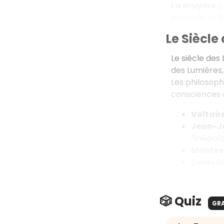
La Bruyère
(
exemple
Le 
Le Siècle
Le siècle des
des Lumières,
Les philosophe
consciences de
Voltaire
Jean-J
l'inégal
Montesq
Denis Di
🎲 Quiz
GR