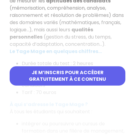
de mesurer les
aptitudes des candidats
(mémorisation, compréhension, analyse,
raisonnement et résolution de problèmes) dans
des domaines variés (mathématiques, français,
logique…), mais aussi leurs
qualités
personnelles
(gestion du stress, du temps,
capacité d’adaptation, concentration…).
Le Tage Mage en quelques chiffres…
Durée totale du test : 2 heures
Nombre total de QCM : 90 questions
JE M’INSCRIS POUR ACCÉDER
Nombre annuel de candidats : 20 000
GRATUITEMENT À CE CONTENU
candidats
Tarif : 70
euros
À qui s’adresse le Tage Mage ?
À tous les étudiants qui souhaitent :
intégrer ou poursuivre un cursus de
formation dans une filière de management,