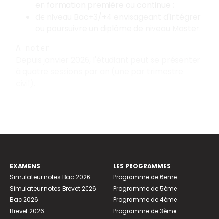
en formation première ou continue ;
de niveau Bac+3/+4 envisageant d'intégrer
ou poursuivre un diplôme de niveau Master.
À noter
Depuis janvier 2026, l'étudiant peut se présenter
à quatre sessions par an (une par trimestre
civil).
EXAMENS
LES PROGRAMMES
Simulateur notes Bac 2026
Programme de 6ème
Simulateur notes Brevet 2026
Programme de 5ème
Bac 2026
Programme de 4ème
Brevet 2026
Programme de 3ème