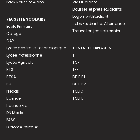
Pack Réussite 4 ans
Vie Etudiante
Bourses et prêts étudiants
Logement Etudiant
REUSSITE SCOLAIRE
Jobs Etudiant et Alternance
Ecole Primaire
Trouve ton job saisonnier
Collège
CAP
Lycée général et technologique
TESTS DE LANGUES
Lycée Professionnel
TFI
Lycée Agricole
TCF
BTS
TEF
BTSA
DELF B1
BUT
DELF B2
Prépas
TOEIC
Licence
TOEFL
Licence Pro
DN Made
PASS
Diplome infirmier