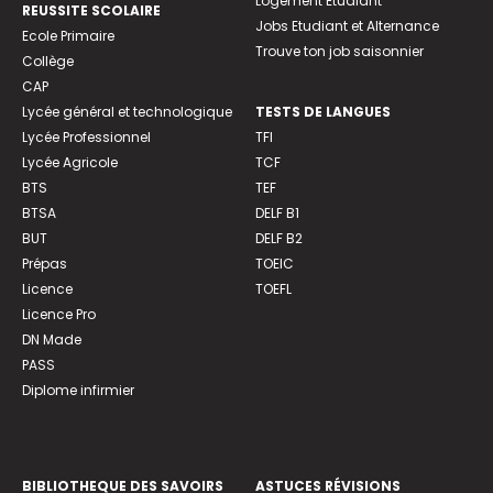
Logement Etudiant
REUSSITE SCOLAIRE
Jobs Etudiant et Alternance
Ecole Primaire
Trouve ton job saisonnier
Collège
CAP
Lycée général et technologique
TESTS DE LANGUES
Lycée Professionnel
TFI
Lycée Agricole
TCF
BTS
TEF
BTSA
DELF B1
BUT
DELF B2
Prépas
TOEIC
Licence
TOEFL
Licence Pro
DN Made
PASS
Diplome infirmier
BIBLIOTHEQUE DES SAVOIRS
ASTUCES RÉVISIONS