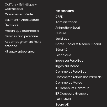
Coiffure - Esthétique -
Cosmétique
CONCOURS
Commerce - Vente
CRPE
Bâtiment - Architecture
Administration
Électricité
Animation-Sport
Mécanique automobile
Culture
Services à la personne
Juridique
Accompagnement Petite
Santé-Social et Médico-Social
enfance
Sécurité
Kit auto-entrepreneur
Technique
Ingénieur Post-Bac
Ingénieur Maroc
Commerce Post-Bac
Commerce Admission Parallèle
Commerce Maroc
IEP Concours Commun
IEP Concours Grenoble
TAGE MAGE
Score IAE