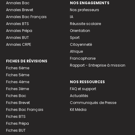
Annales Bac
NOS ENGAGEMENTS
Annales Brevet
Nos professeurs
Annales Bac Français
IA
Annales BTS
Réussite scolaire
Annales Prépa
Orientation
Annales BUT
Sport
Annales CRPE
Citoyenneté
Afrique
Francophonie
FICHES DE RÉVISIONS
Rapport - Entreprise à mission
Fiches 6ème
Fiches 5ème
Fiches 4ème
NOS RESSOURCES
Fiches 3ème
FAQ et support
Fiches Bac
Actualités
Fiches Brevet
Communiqués de Presse
Fiches Bac Français
Kit Média
Fiches BTS
Fiches Prépa
Fiches BUT