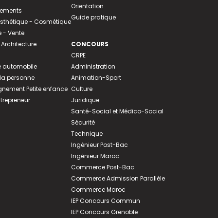
Orientation
tements
Guide pratique
 Esthétique - Cosmétique
- Vente
 Architecture
CONCOURS
CRPE
 automobile
Administration
 la personne
Animation-Sport
ement Petite enfance
Culture
ntrepreneur
Juridique
Santé-Social et Médico-Social
Sécurité
Technique
Ingénieur Post-Bac
Ingénieur Maroc
Commerce Post-Bac
Commerce Admission Parallèle
Commerce Maroc
IEP Concours Commun
IEP Concours Grenoble