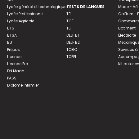
Lycée général et technologique
TESTS DE LANGUES
Mode - Vê
Lycée Professionnel
TFI
Coiffure -
Lycée Agricole
TCF
Commerce 
BTS
TEF
Bâtiment -
BTSA
DELF B1
Électricité
BUT
DELF B2
Mécanique
Prépas
TOEIC
Services à
Licence
TOEFL
Accompagn
Licence Pro
Kit auto-e
DN Made
PASS
Diplome infirmier