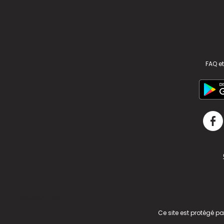
FAQ et
v2.311.4 US
Ce site est protégé p