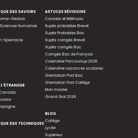
EQUE DES SAVOIRS
ASTUCES RÉVISIONS
nomie-Gestion
Conseils et Méthodo
e-Sciences Humaines
Sujets probables Brevet
Sujets Probables Bac
n-Spectacle
Sujets corrigés Brevet
Sujets corrigés Bac
Corrigés Bac de Français
Calendrier Parcoursup 2026
Calendrier vacances scolaires
Orientation Post Bac
Orientation Post Collège
 L’ÉTRANGER
Mon master
u Canada
Grand Oral 2026
Suisse
 Espagne
BLOG
Collège
EQUE DES TECHNIQUES
Lycée
Supérieur