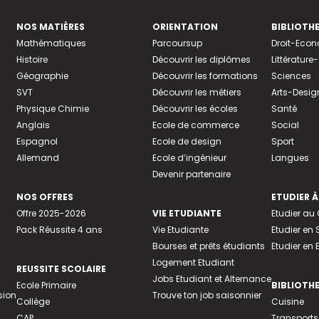
NOS MATIÈRES
ORIENTATION
BIBLIOTH
Mathématiques
Parcoursup
Droit-Eco
Histoire
Découvrir les diplômes
Littératur
Géographie
Découvrir les formations
Sciences
SVT
Découvrir les métiers
Arts-Desig
Physique Chimie
Découvrir les écoles
Santé
Anglais
Ecole de commerce
Social
Espagnol
Ecole de design
Sport
Allemand
Ecole d’ingénieur
Langues
Devenir partenaire
NOS OFFRES
ETUDIER À
Offre 2025-2026
VIE ETUDIANTE
Etudier a
Pack Réussite 4 ans
Vie Etudiante
Etudier en 
Bourses et prêts étudiants
Etudier en
Logement Etudiant
REUSSITE SCOLAIRE
Jobs Etudiant et Alternance
Ecole Primaire
BIBLIOTH
sion
Trouve ton job saisonnier
Collège
Cuisine
CAP
Transports