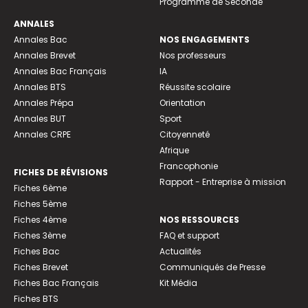
Programme de Seconde
ANNALES
Annales Bac
NOS ENGAGEMENTS
Annales Brevet
Nos professeurs
Annales Bac Français
IA
Annales BTS
Réussite scolaire
Annales Prépa
Orientation
Annales BUT
Sport
Annales CRPE
Citoyenneté
Afrique
Francophonie
FICHES DE RÉVISIONS
Rapport - Entreprise à mission
Fiches 6ème
Fiches 5ème
Fiches 4ème
NOS RESSOURCES
Fiches 3ème
FAQ et support
Fiches Bac
Actualités
Fiches Brevet
Communiqués de Presse
Fiches Bac Français
Kit Média
Fiches BTS