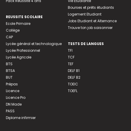
Pack Réussite 4 ans
Vie Etudiante
Bourses et prêts étudiants
Logement Etudiant
REUSSITE SCOLAIRE
Jobs Etudiant et Alternance
Ecole Primaire
Trouve ton job saisonnier
Collège
CAP
Lycée général et technologique
TESTS DE LANGUES
Lycée Professionnel
TFI
Lycée Agricole
TCF
BTS
TEF
BTSA
DELF B1
BUT
DELF B2
Prépas
TOEIC
Licence
TOEFL
Licence Pro
DN Made
PASS
Diplome infirmier