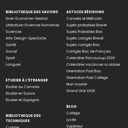
BIBLIOTHEQUE DES SAVOIRS
ASTUCES RÉVISIONS
Droit-Economie-Gestion
Conseils et Méthodo
Littérature-Sciences Humaines
Sujets probables Brevet
Sciences
Sujets Probables Bac
Arts-Design-Spectacle
Sujets corrigés Brevet
Santé
Sujets corrigés Bac
Social
Corrigés Bac de Français
Sport
Calendrier Parcoursup 2026
Langues
Calendrier vacances scolaires
Orientation Post Bac
Orientation Post Collège
ETUDIER À L’ÉTRANGER
Mon master
Etudier au Canada
Grand Oral 2026
Etudier en Suisse
Etudier en Espagne
BLOG
Collège
BIBLIOTHEQUE DES
Lycée
TECHNIQUES
Supérieur
Cuisine