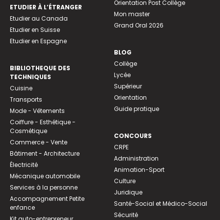
Orientation Post Collège
ETUDIER À L’ÉTRANGER
Mon master
Etudier au Canada
Grand Oral 2026
Etudier en Suisse
Etudier en Espagne
BLOG
Collège
BIBLIOTHEQUE DES
Lycée
TECHNIQUES
Supérieur
Cuisine
Orientation
Transports
Guide pratique
Mode - Vêtements
Coiffure - Esthétique -
Cosmétique
CONCOURS
Commerce - Vente
CRPE
Bâtiment - Architecture
Administration
Électricité
Animation-Sport
Mécanique automobile
Culture
Services à la personne
Juridique
Accompagnement Petite
Santé-Social et Médico-Social
enfance
Sécurité
Kit auto-entrepreneur