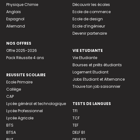
Physique Chimie
Découvrir les écoles
Anglais
Ecole de commerce
Espagnol
Ecole de design
Allemand
Ecole d’ingénieur
Devenir partenaire
NOS OFFRES
Offre 2025-2026
VIE ETUDIANTE
Pack Réussite 4 ans
Vie Etudiante
Bourses et prêts étudiants
Logement Etudiant
REUSSITE SCOLAIRE
Jobs Etudiant et Alternance
Ecole Primaire
Trouve ton job saisonnier
Collège
CAP
Lycée général et technologique
TESTS DE LANGUES
Lycée Professionnel
TFI
Lycée Agricole
TCF
BTS
TEF
BTSA
DELF B1
BUT
DELF B2