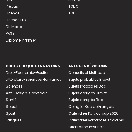
Prépas
TOEIC
Licence
TOEFL
Licence Pro
DN Made
PASS
Diplome infirmier
BIBLIOTHEQUE DES SAVOIRS
ASTUCES RÉVISIONS
Droit-Economie-Gestion
Conseils et Méthodo
Littérature-Sciences Humaines
Sujets probables Brevet
Sciences
Sujets Probables Bac
Arts-Design-Spectacle
Sujets corrigés Brevet
Santé
Sujets corrigés Bac
Social
Corrigés Bac de Français
Sport
Calendrier Parcoursup 2026
Langues
Calendrier vacances scolaires
Orientation Post Bac