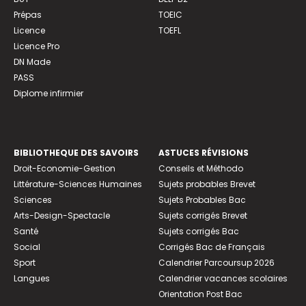
Prépas
TOEIC
Licence
TOEFL
Licence Pro
DN Made
PASS
Diplome infirmier
BIBLIOTHEQUE DES SAVOIRS
ASTUCES RÉVISIONS
Droit-Economie-Gestion
Conseils et Méthodo
Littérature-Sciences Humaines
Sujets probables Brevet
Sciences
Sujets Probables Bac
Arts-Design-Spectacle
Sujets corrigés Brevet
Santé
Sujets corrigés Bac
Social
Corrigés Bac de Français
Sport
Calendrier Parcoursup 2026
Langues
Calendrier vacances scolaires
Orientation Post Bac