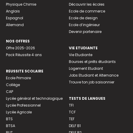
Physique Chimie
Découvrir les écoles
Anglais
Ecole de commerce
Espagnol
Ecole de design
Allemand
Ecole d’ingénieur
Devenir partenaire
NOS OFFRES
Offre 2025-2026
VIE ETUDIANTE
Pack Réussite 4 ans
Vie Etudiante
Bourses et prêts étudiants
Logement Etudiant
REUSSITE SCOLAIRE
Jobs Etudiant et Alternance
Ecole Primaire
Trouve ton job saisonnier
Collège
CAP
Lycée général et technologique
TESTS DE LANGUES
Lycée Professionnel
TFI
Lycée Agricole
TCF
BTS
TEF
BTSA
DELF B1
BUT
DELF B2