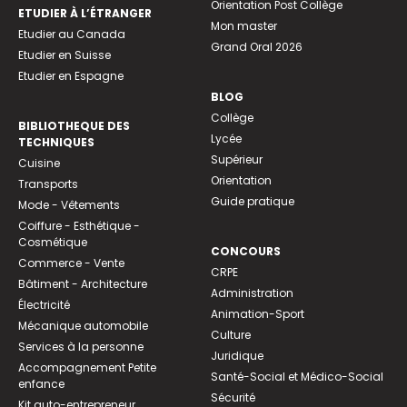
Orientation Post Collège
ETUDIER À L’ÉTRANGER
Mon master
Etudier au Canada
Grand Oral 2026
Etudier en Suisse
Etudier en Espagne
BLOG
Collège
BIBLIOTHEQUE DES
Lycée
TECHNIQUES
Supérieur
Cuisine
Orientation
Transports
Guide pratique
Mode - Vêtements
Coiffure - Esthétique -
Cosmétique
CONCOURS
Commerce - Vente
CRPE
Bâtiment - Architecture
Administration
Électricité
Animation-Sport
Mécanique automobile
Culture
Services à la personne
Juridique
Accompagnement Petite
Santé-Social et Médico-Social
enfance
Sécurité
Kit auto-entrepreneur