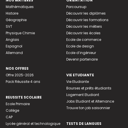
NOS MATIÈRES
ORIENTATION
Mathématiques
Parcoursup
Histoire
Découvrir les diplômes
Géographie
Découvrir les formations
SVT
Découvrir les métiers
Physique Chimie
Découvrir les écoles
Anglais
Ecole de commerce
Espagnol
Ecole de design
Allemand
Ecole d’ingénieur
Devenir partenaire
NOS OFFRES
Offre 2025-2026
VIE ETUDIANTE
Pack Réussite 4 ans
Vie Etudiante
Bourses et prêts étudiants
Logement Etudiant
REUSSITE SCOLAIRE
Jobs Etudiant et Alternance
Ecole Primaire
Trouve ton job saisonnier
Collège
CAP
Lycée général et technologique
TESTS DE LANGUES