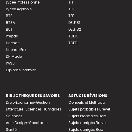
Lycée Professionnel
TFI
Lycée Agricole
TCF
BTS
TEF
BTSA
DELF B1
BUT
DELF B2
Prépas
TOEIC
Licence
TOEFL
Licence Pro
DN Made
PASS
Diplome infirmier
BIBLIOTHEQUE DES SAVOIRS
ASTUCES RÉVISIONS
Droit-Economie-Gestion
Conseils et Méthodo
Littérature-Sciences Humaines
Sujets probables Brevet
Sciences
Sujets Probables Bac
Arts-Design-Spectacle
Sujets corrigés Brevet
Santé
Sujets corrigés Bac