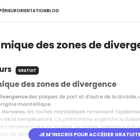
PÉRIEUR
ORIENTATION
BLOG
mique des zones de diverg
ours
GRATUIT
ique des zones de divergence
divergence
des plaques de part et d’autre de la dorsale, 
origine mantellique
.
s
dorsales
, les roches mantelliques remontent rapideme
n de la température
. Ce phénomène engendre la
fusio
n cristallisant plus en surface, va donner naissance à la
c
tesse de divergence, l'activité magmatique est plus ou moin
JE M’INSCRIS POUR ACCÉDER GRATUIT