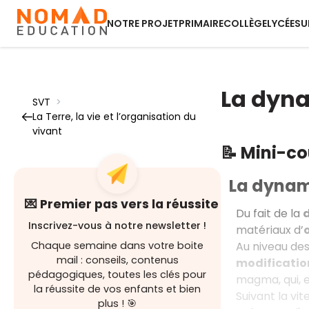
NOTRE PROJET
PRIMAIRE
COLLÈGE
LYCÉE
SU
La dyna
SVT
>
La Terre, la vie et l’organisation du
vivant
📝 Mini-c
La dynam
💌 Premier pas vers la réussite
Du fait de la
Inscrivez-vous à notre newsletter !
matériaux d’
Au niveau de
Chaque semaine dans votre boite
mail : conseils, contenus
modificatio
pédagogiques, toutes les clés pour
magma, qui, e
la réussite de vos enfants et bien
Suivant la vi
plus ! 🎯