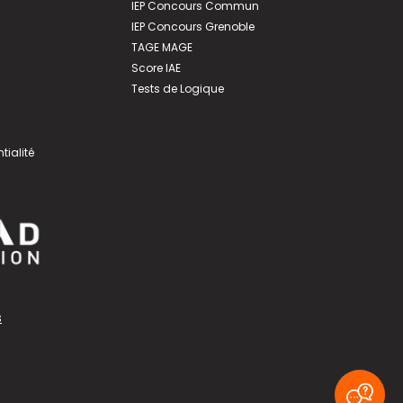
IEP Concours Commun
IEP Concours Grenoble
TAGE MAGE
Score IAE
Tests de Logique
tialité
s