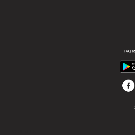
FAQ et
v2.311.4 US