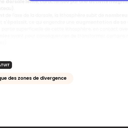
ne
dorsale lente
, caractérisée par une
activité magma
teau).
ant
de l'axe de la dorsale, la lithosphère subit de
nombreus
et
s'épaissit
, ce qui engendre une
augmentation de sa 
la partie superficielle de cette lithosphère, en contact ave
ales
ayant pour conséquences de transformer certains mi
al
).
ATUIT
ue des zones de divergence