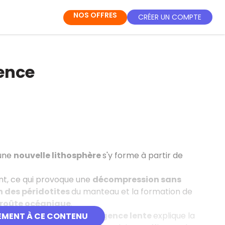
NOS OFFRES
CRÉER UN COMPTE
ence
une
nouvelle lithosphère
s'y forme à partir de
nt, ce qui provoque une
décompression sans
n des péridotites
du manteau et la formation de
roûte océanique
.
s intense. Ainsi, une
divergence lente
explique la
EMENT À CE CONTENU