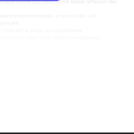
tique faible
(qui peut même laisser affleurer des
es transformations
: en particulier, elle
densité
.
c l'eau, est le siège de
circulations
néraux à l'état solide (
métamorphisme