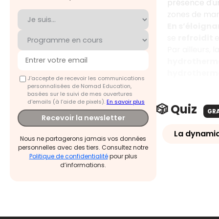
présence d'u
zones de man
En
s’éloign
se
refroidit
Par ailleurs, 
hydrotherm
hydrotherm
J'accepte de recevoir les communications
personnalisées de Nomad Education,
basées sur le suivi de mes ouvertures
d'emails (à l’aide de pixels).
En savoir plus
🎲 Quiz
GR
Recevoir la newsletter
La dynamiq
Nous ne partagerons jamais vos données
personnelles avec des tiers. Consultez notre
Politique de confidentialité
pour plus
d’informations.