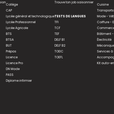
sion
Trouve ton job saisonnier
Collège
Cuisine
CAP
Transports
Lycée général et technologique
TESTS DE LANGUES
Mode - Vê
Lycée Professionnel
TFI
Coiffure -
Lycée Agricole
TCF
Commerce 
BTS
TEF
Bâtiment -
BTSA
DELF B1
Électricité
BUT
DELF B2
Mécanique
Prépas
TOEIC
Services à
Licence
TOEFL
Accompagn
Licence Pro
Kit auto-e
DN Made
PASS
Diplome infirmier