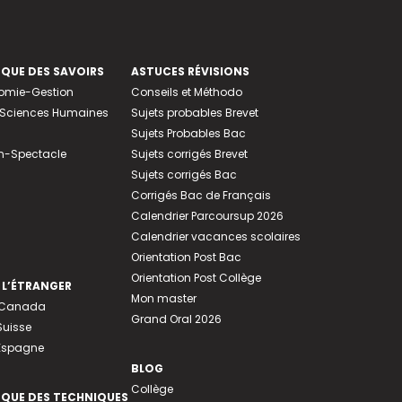
EQUE DES SAVOIRS
ASTUCES RÉVISIONS
nomie-Gestion
Conseils et Méthodo
e-Sciences Humaines
Sujets probables Brevet
Sujets Probables Bac
n-Spectacle
Sujets corrigés Brevet
Sujets corrigés Bac
Corrigés Bac de Français
Calendrier Parcoursup 2026
Calendrier vacances scolaires
Orientation Post Bac
Orientation Post Collège
 L’ÉTRANGER
Mon master
u Canada
Grand Oral 2026
Suisse
 Espagne
BLOG
Collège
EQUE DES TECHNIQUES