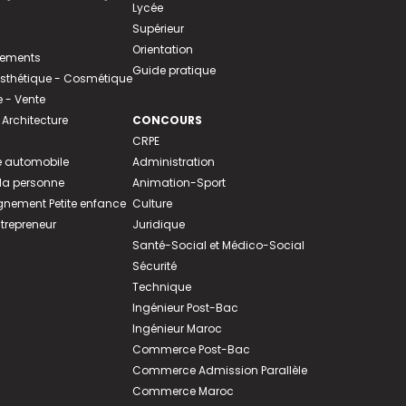
Lycée
Supérieur
Orientation
tements
Guide pratique
 Esthétique - Cosmétique
- Vente
 Architecture
CONCOURS
CRPE
 automobile
Administration
 la personne
Animation-Sport
ement Petite enfance
Culture
ntrepreneur
Juridique
Santé-Social et Médico-Social
Sécurité
Technique
Ingénieur Post-Bac
Ingénieur Maroc
Commerce Post-Bac
Commerce Admission Parallèle
Commerce Maroc