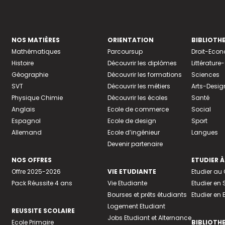
NOS MATIÈRES
ORIENTATION
BIBLIOTH
Mathématiques
Parcoursup
Droit-Eco
Histoire
Découvrir les diplômes
Littératur
Géographie
Découvrir les formations
Sciences
SVT
Découvrir les métiers
Arts-Desig
Physique Chimie
Découvrir les écoles
Santé
Anglais
Ecole de commerce
Social
Espagnol
Ecole de design
Sport
Allemand
Ecole d’ingénieur
Langues
Devenir partenaire
NOS OFFRES
ETUDIER À
Offre 2025-2026
VIE ETUDIANTE
Etudier a
Pack Réussite 4 ans
Vie Etudiante
Etudier en 
Bourses et prêts étudiants
Etudier en
Logement Etudiant
REUSSITE SCOLAIRE
Jobs Etudiant et Alternance
Ecole Primaire
BIBLIOTH