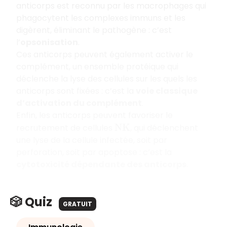
anticorps est reconnu par les macrophages qui
phagocytent les complexes immuns et les
digèrent, éliminant le pathogène : c’est
l’
opsonisation
.
Ces anticorps peuvent également activer le
complément, un ensemble protéique qui
déclenche la lyse des cellules sur les quels les
anticorps sont fixées : c’est la
voie classique
d’activation du complément
.
Enfin, les anticorps peuvent favoriser le
recrutement de cellules
, qui déclenchent
N
K
une lyse de la cellule infectée, soit par
perforation, soit par apoptose : c’est la
cytotoxicité dépendante des anticorps
.
🎲 Quiz
GRATUIT