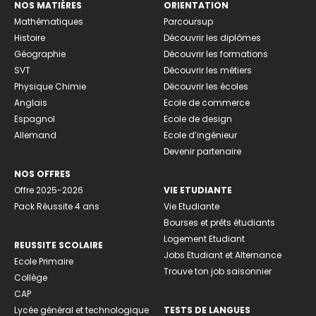
NOS MATIÈRES
ORIENTATION
Mathématiques
Parcoursup
Histoire
Découvrir les diplômes
Géographie
Découvrir les formations
SVT
Découvrir les métiers
Physique Chimie
Découvrir les écoles
Anglais
Ecole de commerce
Espagnol
Ecole de design
Allemand
Ecole d’ingénieur
Devenir partenaire
NOS OFFRES
Offre 2025-2026
VIE ETUDIANTE
Pack Réussite 4 ans
Vie Etudiante
Bourses et prêts étudiants
Logement Etudiant
REUSSITE SCOLAIRE
Jobs Etudiant et Alternance
Ecole Primaire
Trouve ton job saisonnier
Collège
CAP
Lycée général et technologique
TESTS DE LANGUES