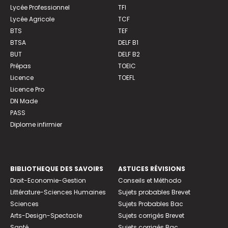
Lycée Professionnel
TFI
Lycée Agricole
TCF
BTS
TEF
BTSA
DELF B1
BUT
DELF B2
Prépas
TOEIC
Licence
TOEFL
Licence Pro
DN Made
PASS
Diplome infirmier
BIBLIOTHEQUE DES SAVOIRS
ASTUCES RÉVISIONS
Droit-Economie-Gestion
Conseils et Méthodo
Littérature-Sciences Humaines
Sujets probables Brevet
Sciences
Sujets Probables Bac
Arts-Design-Spectacle
Sujets corrigés Brevet
Santé
Sujets corrigés Bac