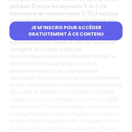
géniques
entre les segments
et
. Ce
D
V
J
mécanisme de recombinaison
explique
V
(
D
)
J
la grande diversité et la
monospécificité des
JE M’INSCRIS POUR ACCÉDER
lymphocytes
du fait de la présence de
B
GRATUITEMENT À CE CONTENU
régions variables voire
hypervariables au niveau du site de fixation de
l’antigène de chaque anticorps.
Après la sélection et l’amplification clonale, la
différenciation des lymphocytes
en
B
plasmocytes
entraîne, par
épissage
alternatif
, la production d’
anticorps sécrétés
et non membranaire. Chaque anticorps possède
deux sites de fixation à un antigène, certaines
classes étant pentamériques (comme les
l
g
M
et contenant
sites de fixation. Ils permettent
10
une
agglutination des antigènes circulants
et donc des pathogènes si les antigènes sont à
la surface des pathogènes. Les parties
des
F
c