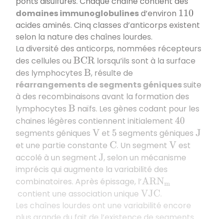
ponts disulfures. Chaque chaîne contient des
domaines immunoglobulines
d’environ
110
acides aminés. Cinq classes d’anticorps existent
selon la nature des chaînes lourdes.
La diversité des anticorps, nommées récepteurs
des cellules ou
lorsqu’ils sont à la surface
B
C
R
des lymphocytes
, résulte de
B
réarrangements de segments géniques
suite
à des recombinaisons avant la formation des
lymphocytes
naïfs. Les gènes codant pour les
B
chaines légères contiennent initialement
40
segments géniques
et
segments géniques
V
5
J
et une partie constante
. Un segment
est
C
V
accolé à un segment
, selon un mécanisme
J
imprécis qui augmente la variabilité des
combinatoires. Après épissage, l’
A
R
N
m
contient une association unique
.
V
J
C
Les chaînes lourdes ont une variabilité encore
plus grande du fait de l’existence de segments