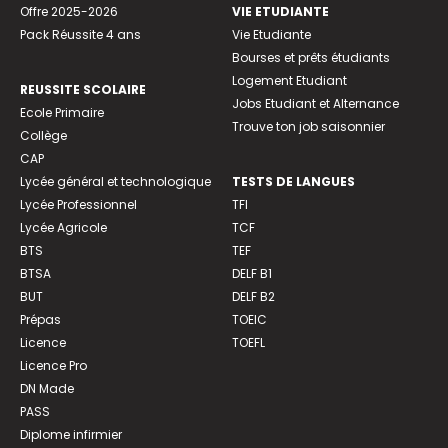
Offre 2025-2026
VIE ETUDIANTE
Pack Réussite 4 ans
Vie Etudiante
Bourses et prêts étudiants
Logement Etudiant
REUSSITE SCOLAIRE
Jobs Etudiant et Alternance
Ecole Primaire
Trouve ton job saisonnier
Collège
CAP
Lycée général et technologique
TESTS DE LANGUES
Lycée Professionnel
TFI
Lycée Agricole
TCF
BTS
TEF
BTSA
DELF B1
BUT
DELF B2
Prépas
TOEIC
Licence
TOEFL
Licence Pro
DN Made
PASS
Diplome infirmier