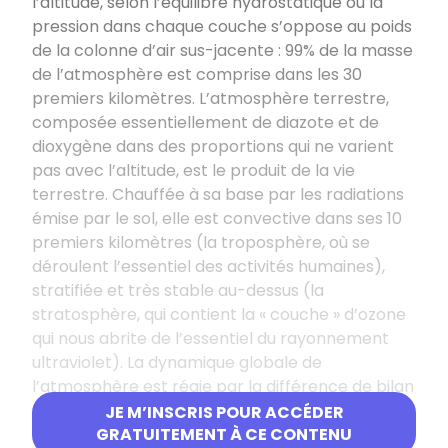
l’altitude, selon l’équilibre hydrostatique où la
pression dans chaque couche s’oppose au poids
de la colonne d’air sus-jacente : 99% de la masse
de l’atmosphère est comprise dans les 30
premiers kilomètres. L’atmosphère terrestre,
composée essentiellement de diazote et de
dioxygène dans des proportions qui ne varient
pas avec l’altitude, est le produit de la vie
terrestre. Chauffée à sa base par les radiations
émise par le sol, elle est convective dans ses 10
premiers kilomètres (la troposphère, où se
déroulent l’essentiel des activités humaines),
stratifiée et très stable au-dessus (la
stratosphère, qui contient la « couche » d’ozone
qui nous abrite de l’essentiel du rayonnement
ultraviolet). La dynamique globale de
l’atmosphère est régie par la différence de bilan
radiatif (radiations reçues – radiations
JE M’INSCRIS POUR ACCÉDER
rayonnées sous forme d’IR) entre les régions
GRATUITEMENT À CE CONTENU