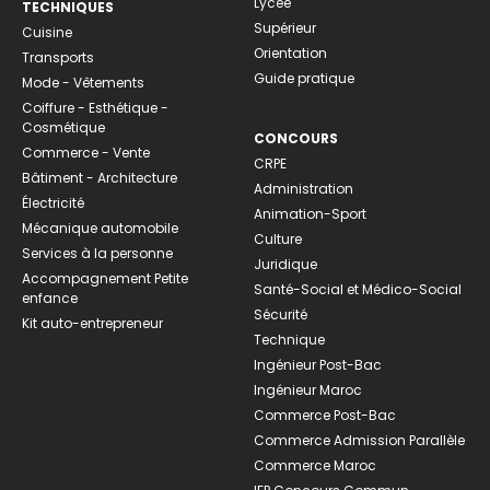
Lycée
TECHNIQUES
Supérieur
Cuisine
Orientation
Transports
Guide pratique
Mode - Vêtements
Coiffure - Esthétique -
Cosmétique
CONCOURS
Commerce - Vente
CRPE
Bâtiment - Architecture
Administration
Électricité
Animation-Sport
Mécanique automobile
Culture
Services à la personne
Juridique
Accompagnement Petite
Santé-Social et Médico-Social
enfance
Sécurité
Kit auto-entrepreneur
Technique
Ingénieur Post-Bac
Ingénieur Maroc
Commerce Post-Bac
Commerce Admission Parallèle
Commerce Maroc