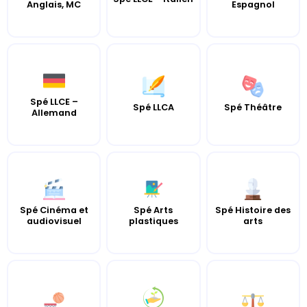
Anglais, MC
Espagnol
Spé LLCE –
Spé LLCA
Spé Théâtre
Allemand
Spé Cinéma et
Spé Arts
Spé Histoire des
audiovisuel
plastiques
arts