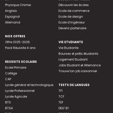
Physique Chimie
Découvrir les écoles
Anglais
Ecole de commerce
Espagnol
Ecole de design
Allemand
Ecole d’ingénieur
Devenir partenaire
NOS OFFRES
Offre 2025-2026
VIE ETUDIANTE
Pack Réussite 4 ans
Vie Etudiante
Bourses et prêts étudiants
Logement Etudiant
REUSSITE SCOLAIRE
Jobs Etudiant et Alternance
Ecole Primaire
Trouve ton job saisonnier
Collège
CAP
Lycée général et technologique
TESTS DE LANGUES
Lycée Professionnel
TFI
Lycée Agricole
TCF
BTS
TEF
BTSA
DELF B1