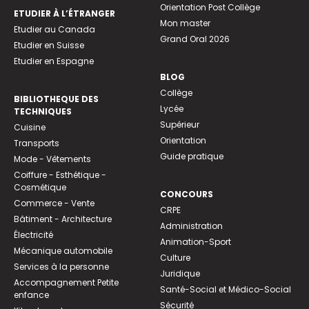
Orientation Post Collège
ETUDIER À L’ÉTRANGER
Mon master
Etudier au Canada
Grand Oral 2026
Etudier en Suisse
Etudier en Espagne
BLOG
Collège
BIBLIOTHEQUE DES
Lycée
TECHNIQUES
Supérieur
Cuisine
Orientation
Transports
Guide pratique
Mode - Vêtements
Coiffure - Esthétique -
Cosmétique
CONCOURS
Commerce - Vente
CRPE
Bâtiment - Architecture
Administration
Électricité
Animation-Sport
Mécanique automobile
Culture
Services à la personne
Juridique
Accompagnement Petite
Santé-Social et Médico-Social
enfance
Sécurité