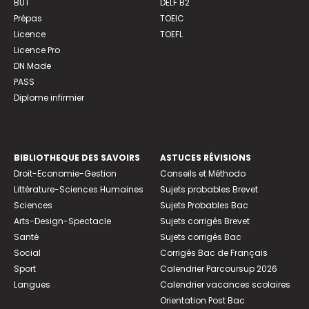
BUT
DELF B2
Prépas
TOEIC
Licence
TOEFL
Licence Pro
DN Made
PASS
Diplome infirmier
BIBLIOTHEQUE DES SAVOIRS
ASTUCES RÉVISIONS
Droit-Economie-Gestion
Conseils et Méthodo
Littérature-Sciences Humaines
Sujets probables Brevet
Sciences
Sujets Probables Bac
Arts-Design-Spectacle
Sujets corrigés Brevet
Santé
Sujets corrigés Bac
Social
Corrigés Bac de Français
Sport
Calendrier Parcoursup 2026
Langues
Calendrier vacances scolaires
Orientation Post Bac