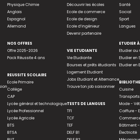
Physique Chimie
Découvrir les écoles
Santé
Anglais
Ecole de commerce
Social
Espagnol
Ecole de design
Sport
Allemand
Ecole d’ingénieur
Langues
Devenir partenaire
NOS OFFRES
ETUDIER À
Offre 2025-2026
VIE ETUDIANTE
Etudier a
Pack Réussite 4 ans
Vie Etudiante
Etudier en 
Bourses et prêts étudiants
Etudier en
Logement Etudiant
REUSSITE SCOLAIRE
Jobs Etudiant et Alternance
Ecole Primaire
BIBLIOTH
sion
Trouve ton job saisonnier
Collège
Cuisine
CAP
Transports
Lycée général et technologique
TESTS DE LANGUES
Mode - Vê
Lycée Professionnel
TFI
Coiffure -
Lycée Agricole
TCF
Commerce 
BTS
TEF
Bâtiment -
BTSA
DELF B1
Électricité
BUT
DELF B2
Mécanique