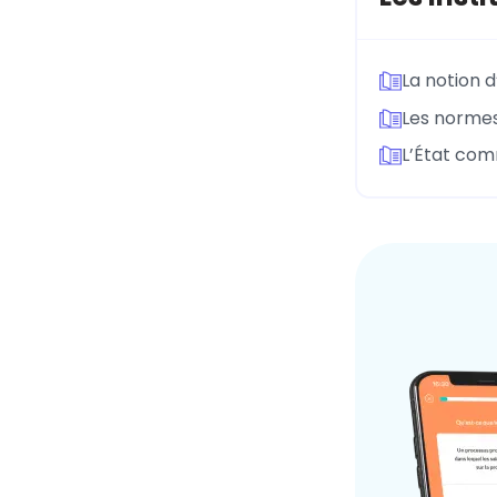
La notion d
Les normes 
L’État comm