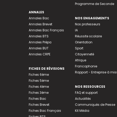
Programme de Seconde
ANNALES
Annales Bac
NOS ENGAGEMENTS
Annales Brevet
Nos professeurs
Annales Bac Français
IA
Annales BTS
Réussite scolaire
Annales Prépa
Orientation
Annales BUT
Sport
Annales CRPE
Citoyenneté
Afrique
Francophonie
FICHES DE RÉVISIONS
Rapport - Entreprise à mis
Fiches 6ème
Fiches 5ème
Fiches 4ème
NOS RESSOURCES
Fiches 3ème
FAQ et support
Fiches Bac
Actualités
Fiches Brevet
Communiqués de Presse
Fiches Bac Français
Kit Média
Fiches BTS