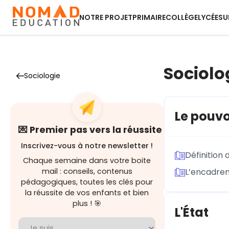
NOTRE PROJET
PRIMAIRE
COLLÈGE
LYCÉE
SU
Sociolog
Sociologie
Le pouvo
💌 Premier pas vers la réussite
Inscrivez-vous à notre newsletter !
Définition 
Chaque semaine dans votre boite
mail : conseils, contenus
L’encadreme
pédagogiques, toutes les clés pour
la réussite de vos enfants et bien
plus ! 🎯
L'État