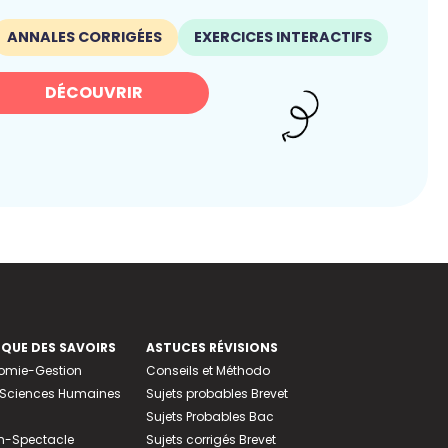
ANNALES CORRIGÉES
EXERCICES INTERACTIFS
DÉCOUVRIR
EQUE DES SAVOIRS
ASTUCES RÉVISIONS
nomie-Gestion
Conseils et Méthodo
e-Sciences Humaines
Sujets probables Brevet
Sujets Probables Bac
n-Spectacle
Sujets corrigés Brevet