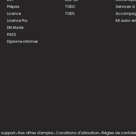
Prépas
TOEIC
Services à
Licence
TOEFL
Accompagn
Licence Pro
Kit auto-e
DN Made
PASS
Diplome infirmier
 support
-
Nos offres d'emploi
-
Conditions d'utilisation
-
Règles de confiden