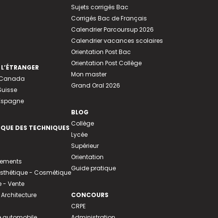
Sujets corrigés Bac
Corrigés Bac de Français
Calendrier Parcoursup 2026
Calendrier vacances scolaires
Orientation Post Bac
Orientation Post Collège
 L’ÉTRANGER
Mon master
u Canada
Grand Oral 2026
Suisse
 Espagne
BLOG
Collège
EQUE DES TECHNIQUES
Lycée
Supérieur
Orientation
tements
Guide pratique
 Esthétique - Cosmétique
- Vente
 Architecture
CONCOURS
CRPE
 automobile
Administration