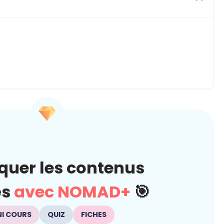
quer les contenus
és
avec NOMAD+
🎯
NI COURS
QUIZ
FICHES