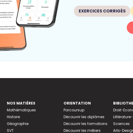
EXERCICES CORRIGÉS
NOS MATIÈRES
ORIENTATION
BIBLIOTH
Mathématiques
Parcoursup
Droit-Eco
Histoire
Découvrir les diplômes
Littératur
Géographie
Découvrir les formations
Sciences
SVT
Découvrir les métiers
Arts-Desig