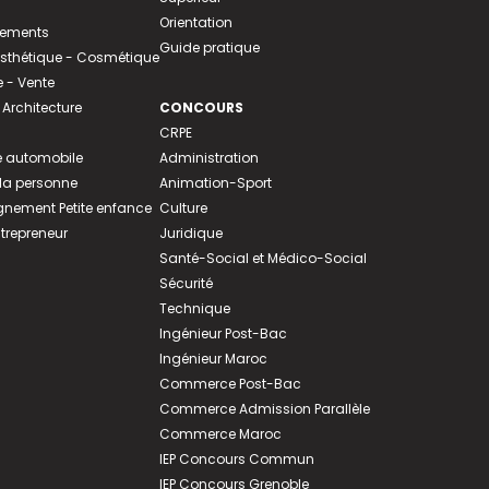
Orientation
tements
Guide pratique
 Esthétique - Cosmétique
- Vente
 Architecture
CONCOURS
CRPE
 automobile
Administration
 la personne
Animation-Sport
ement Petite enfance
Culture
ntrepreneur
Juridique
Santé-Social et Médico-Social
Sécurité
Technique
Ingénieur Post-Bac
Ingénieur Maroc
Commerce Post-Bac
Commerce Admission Parallèle
Commerce Maroc
IEP Concours Commun
IEP Concours Grenoble