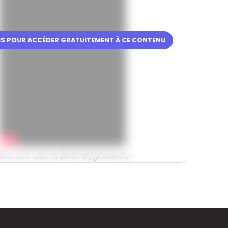
RIS POUR ACCÉDER GRATUITEMENT À CE CONTENU
erci Éva Lastra @familyglobetour