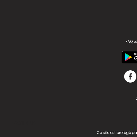
FAQ et
v2.311.4 US
Ce site est protégé p