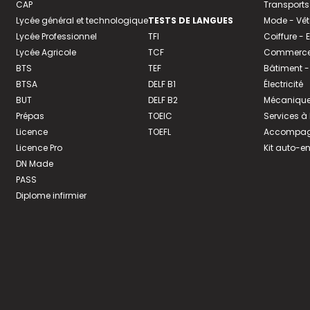
CAP
Transports
Lycée général et technologique
TESTS DE LANGUES
Mode - Vê
Lycée Professionnel
TFI
Coiffure -
Lycée Agricole
TCF
Commerce 
BTS
TEF
Bâtiment -
BTSA
DELF B1
Électricité
BUT
DELF B2
Mécanique
Prépas
TOEIC
Services à
Licence
TOEFL
Accompagn
Licence Pro
Kit auto-e
DN Made
PASS
Diplome infirmier