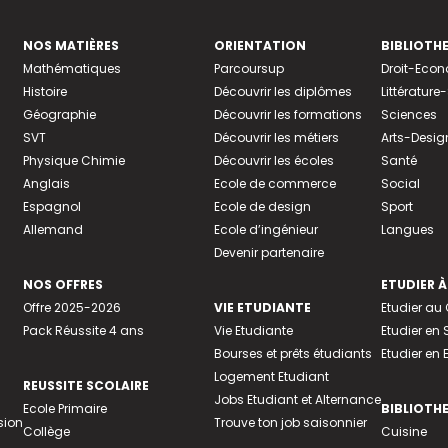
NOS MATIÈRES
ORIENTATION
BIBLIOTH
Mathématiques
Parcoursup
Droit-Eco
Histoire
Découvrir les diplômes
Littératur
Géographie
Découvrir les formations
Sciences
SVT
Découvrir les métiers
Arts-Desig
Physique Chimie
Découvrir les écoles
Santé
Anglais
Ecole de commerce
Social
Espagnol
Ecole de design
Sport
Allemand
Ecole d’ingénieur
Langues
Devenir partenaire
NOS OFFRES
ETUDIER À
Offre 2025-2026
VIE ETUDIANTE
Etudier a
Pack Réussite 4 ans
Vie Etudiante
Etudier en 
Bourses et prêts étudiants
Etudier en
Logement Etudiant
REUSSITE SCOLAIRE
Jobs Etudiant et Alternance
Ecole Primaire
BIBLIOTH
sion
Trouve ton job saisonnier
Collège
Cuisine