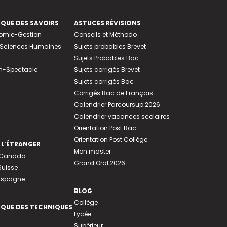
EQUE DES SAVOIRS
ASTUCES RÉVISIONS
nomie-Gestion
Conseils et Méthodo
e-Sciences Humaines
Sujets probables Brevet
Sujets Probables Bac
n-Spectacle
Sujets corrigés Brevet
Sujets corrigés Bac
Corrigés Bac de Français
Calendrier Parcoursup 2026
Calendrier vacances scolaires
Orientation Post Bac
Orientation Post Collège
 L’ÉTRANGER
Mon master
u Canada
Grand Oral 2026
Suisse
 Espagne
BLOG
Collège
EQUE DES TECHNIQUES
Lycée
Supérieur