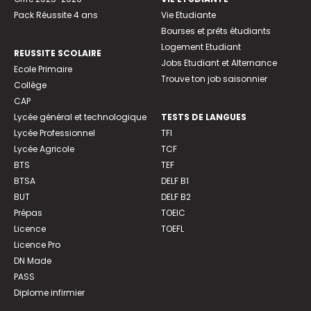
Pack Réussite 4 ans
Vie Etudiante
Bourses et prêts étudiants
Logement Etudiant
REUSSITE SCOLAIRE
Jobs Etudiant et Alternance
Ecole Primaire
Trouve ton job saisonnier
Collège
CAP
Lycée général et technologique
TESTS DE LANGUES
Lycée Professionnel
TFI
Lycée Agricole
TCF
BTS
TEF
BTSA
DELF B1
BUT
DELF B2
Prépas
TOEIC
Licence
TOEFL
Licence Pro
DN Made
PASS
Diplome infirmier