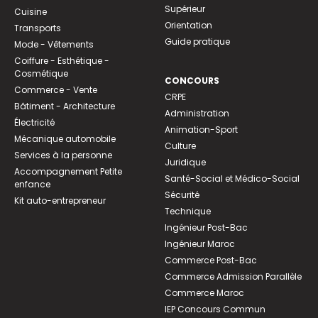
Supérieur
Cuisine
Orientation
Transports
Guide pratique
Mode - Vêtements
Coiffure - Esthétique -
Cosmétique
CONCOURS
Commerce - Vente
CRPE
Bâtiment - Architecture
Administration
Électricité
Animation-Sport
Mécanique automobile
Culture
Services à la personne
Juridique
Accompagnement Petite
Santé-Social et Médico-Social
enfance
Sécurité
Kit auto-entrepreneur
Technique
Ingénieur Post-Bac
Ingénieur Maroc
Commerce Post-Bac
Commerce Admission Parallèle
Commerce Maroc
IEP Concours Commun