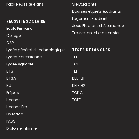
Pack Réussite 4 ans
Vie Etudiante
Bourses et prêts étudiants
Logement Etudiant
REUSSITE SCOLAIRE
Jobs Etudiant et Alternance
Ecole Primaire
Trouve ton job saisonnier
Collège
CAP
Lycée général et technologique
TESTS DE LANGUES
Lycée Professionnel
TFI
Lycée Agricole
TCF
BTS
TEF
BTSA
DELF B1
BUT
DELF B2
Prépas
TOEIC
Licence
TOEFL
Licence Pro
DN Made
PASS
Diplome infirmier