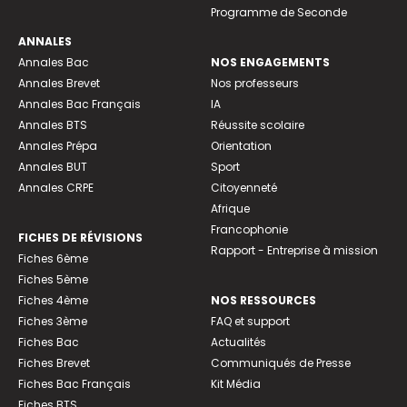
Programme de Seconde
ANNALES
Annales Bac
NOS ENGAGEMENTS
Annales Brevet
Nos professeurs
Annales Bac Français
IA
Annales BTS
Réussite scolaire
Annales Prépa
Orientation
Annales BUT
Sport
Annales CRPE
Citoyenneté
Afrique
Francophonie
FICHES DE RÉVISIONS
Rapport - Entreprise à mission
Fiches 6ème
Fiches 5ème
Fiches 4ème
NOS RESSOURCES
Fiches 3ème
FAQ et support
Fiches Bac
Actualités
Fiches Brevet
Communiqués de Presse
Fiches Bac Français
Kit Média
Fiches BTS