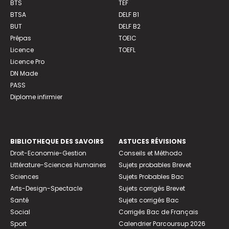
BTS
TEF
BTSA
DELF B1
BUT
DELF B2
Prépas
TOEIC
Licence
TOEFL
Licence Pro
DN Made
PASS
Diplome infirmier
BIBLIOTHEQUE DES SAVOIRS
ASTUCES RÉVISIONS
Droit-Economie-Gestion
Conseils et Méthodo
Littérature-Sciences Humaines
Sujets probables Brevet
Sciences
Sujets Probables Bac
Arts-Design-Spectacle
Sujets corrigés Brevet
Santé
Sujets corrigés Bac
Social
Corrigés Bac de Français
Sport
Calendrier Parcoursup 2026