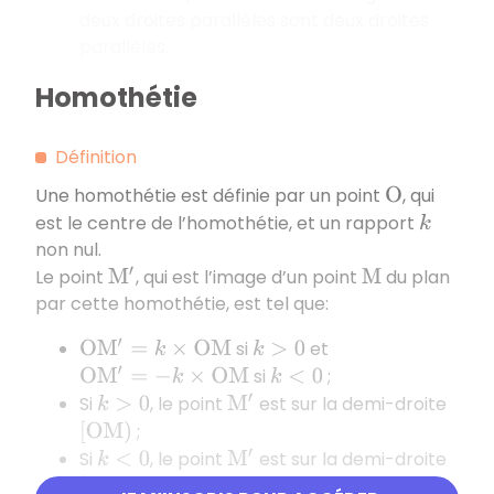
deux droites parallèles sont deux droites
parallèles.
Homothétie
Définition
Une homothétie est définie par un point
, qui
O
est le centre de l’homothétie, et un rapport
k
non nul.
Le point
, qui est l’image d’un point
du plan
M
′
M
par cette homothétie, est tel que:
si
et
O
M
′
=
k
×
O
M
k
>
0
si
;
O
M
′
=
−
k
×
O
M
k
<
0
Si
, le point
est sur la demi-droite
k
>
0
M
′
;
[
O
M
)
Si
, le point
est sur la demi-droite
k
<
0
M
′
.
[
M
O
)