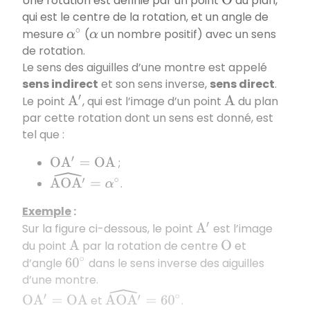
Une rotation est définie par un point
du plan,
O
qui est le centre de la rotation, et un angle de
mesure
(
un nombre positif) avec un sens
α
∘
α
de rotation.
Le sens des aiguilles d’une montre est appelé
sens indirect
et son sens inverse,
sens direct
.
Le point
, qui est l’image d’un point
du plan
A
′
A
par cette rotation dont un sens est donné, est
tel que :
;
O
A
′
=
O
A
A
O
A
′
^
=
α
∘
.
Exemple
:
Sur la figure ci-dessous, le point
est l’image
A
′
du point
par la rotation de centre
et
A
O
d’angle
dans le sens inverse des aiguilles
60
∘
d’une montre.
A
O
A
′
^
=
60
∘
et
.
O
A
′
=
O
A