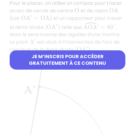
Pour le placer, on utilise un compas pour tracer
un arc de cercle de centre
et de rayon
O
O
A
(car
) et un rapporteur pour tracer
O
A
′
=
O
A
A
O
A
′
^
=
60
∘
la demi-droite
telle que
,
[
O
A
′
)
dans le sens inverse des aiguilles d’une montre.
Le point
est situé à l’intersection de l’arc de
A
′
cercle et de la demi-droite
.
[
O
A
′
)
JE M’INSCRIS POUR ACCÉDER
GRATUITEMENT À CE CONTENU