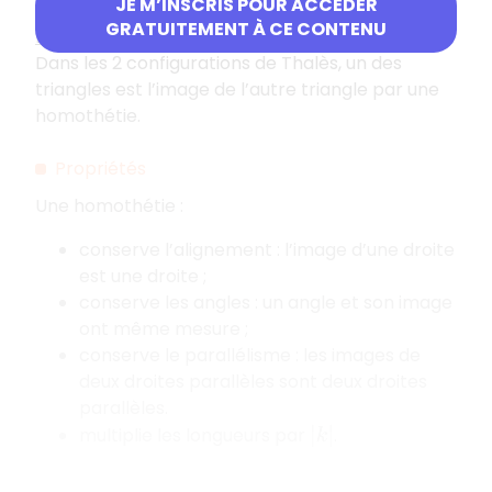
JE M’INSCRIS POUR ACCÉDER
GRATUITEMENT À CE CONTENU
Exemple
:
Dans les 2 configurations de Thalès, un des
triangles est l’image de l’autre triangle par une
homothétie.
Propriétés
Une homothétie :
conserve l’alignement : l’image d’une droite
est une droite ;
conserve les angles : un angle et son image
ont même mesure ;
conserve le parallélisme : les images de
deux droites parallèles sont deux droites
parallèles.
multiplie les longueurs par
.
∣
k
∣