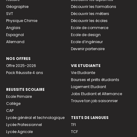
Géographie
Découvrir les formations
SVT
Découvrir les métiers
Physique Chimie
Découvrir les écoles
Anglais
Ecole de commerce
Espagnol
Ecole de design
Allemand
Ecole d’ingénieur
Devenir partenaire
NOS OFFRES
Offre 2025-2026
VIE ETUDIANTE
Pack Réussite 4 ans
Vie Etudiante
Bourses et prêts étudiants
Logement Etudiant
REUSSITE SCOLAIRE
Jobs Etudiant et Alternance
Ecole Primaire
Trouve ton job saisonnier
Collège
CAP
Lycée général et technologique
TESTS DE LANGUES
Lycée Professionnel
TFI
Lycée Agricole
TCF