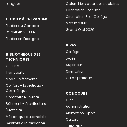
Langues
Calendrier vacances scolaires
Orientation Post Bac
Orientation Post Collège
ETUDIER À L’ÉTRANGER
Mon master
Etudier au Canada
Grand Oral 2026
Etudier en Suisse
Etudier en Espagne
BLOG
Collège
BIBLIOTHEQUE DES
Lycée
TECHNIQUES
Supérieur
Cuisine
Orientation
Transports
Guide pratique
Mode - Vêtements
Coiffure - Esthétique -
Cosmétique
CONCOURS
Commerce - Vente
CRPE
Bâtiment - Architecture
Administration
Électricité
Animation-Sport
Mécanique automobile
Culture
Services à la personne
Juridique