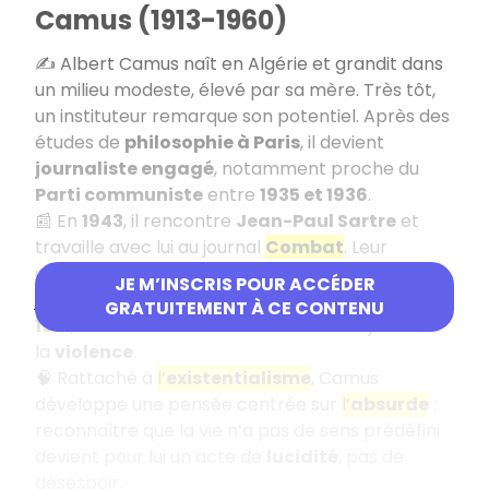
Camus (1913-1960)
✍️ Albert Camus naît en Algérie et grandit dans
un milieu modeste, élevé par sa mère. Très tôt,
un instituteur remarque son potentiel. Après des
études de
philosophie à Paris
, il devient
journaliste engagé
, notamment proche du
Parti communiste
entre
1935 et 1936
.
📰 En
1943
, il rencontre
Jean-Paul Sartre
et
travaille avec lui au journal
Combat
. Leur
entente intellectuelle dure plusieurs années,
JE M’INSCRIS POUR ACCÉDER
jusqu’à la publication de
L’Homme révolté
en
GRATUITEMENT À CE CONTENU
1951
, où Camus refuse toute révolution justifiant
la
violence
.
🧠 Rattaché à
l’
existentialisme
, Camus
développe une pensée centrée sur
l’
absurde
:
reconnaître que la vie n’a pas de sens prédéfini
devient pour lui un acte de
lucidité
, pas de
désespoir.