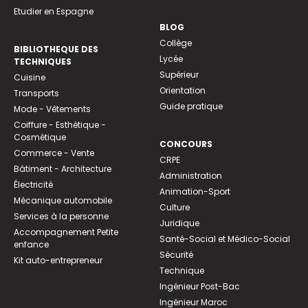
Etudier en Espagne
BLOG
Collège
BIBLIOTHEQUE DES
Lycée
TECHNIQUES
Supérieur
Cuisine
Orientation
Transports
Guide pratique
Mode - Vêtements
Coiffure - Esthétique -
Cosmétique
CONCOURS
Commerce - Vente
CRPE
Bâtiment - Architecture
Administration
Électricité
Animation-Sport
Mécanique automobile
Culture
Services à la personne
Juridique
Accompagnement Petite
Santé-Social et Médico-Social
enfance
Sécurité
Kit auto-entrepreneur
Technique
Ingénieur Post-Bac
Ingénieur Maroc