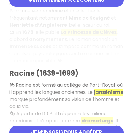
GRATUITEMENT À CE CONTENU
ses terres d’Auvergne, tandis qu’elle mène à
Paris une vie mondaine et intellectuelle,
fréquentant notamment
Mme de Sévigné
et
Henriette d’Angleterre
, belle-sœur du roi.
📖 En
1678
, elle publie
La Princesse de Clèves
,
d’abord
anonymement
. Le roman connaît un
immense succès
et s’impose comme un roman
d’analyse psychologique, centré sur une histoire
d’amour impossible. 💔
Racine (1639-1699)
📚 Racine est formé au collège de Port-Royal, où
il apprend les langues anciennes. Le
jansénisme
marque profondément sa vision de l’homme et
de la vie.
🎭 À partir de 1658, il fréquente les milieux
mondains et s’impose comme
dramaturge
. Il
enchaîne les succès avec
Andromaque
(1667),
JE M’INSCRIS POUR ACCÉDER