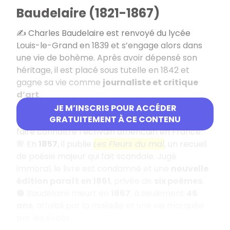
Baudelaire (1821-1867)
✍️ Charles Baudelaire est renvoyé du lycée
Louis-le-Grand en 1839 et s’engage alors dans
une vie de bohème. Après avoir dépensé son
héritage, il est placé sous tutelle en 1842 et
gagne sa vie comme
journaliste et critique
d’art
.
📚 Il joue aussi un rôle clé comme
traducteur
JE M’INSCRIS POUR ACCÉDER
d’Edgar Allan Poe
, contribuant largement à
GRATUITEMENT À CE CONTENU
faire connaître l’écrivain américain en France.
🌸 En
1857
, il publie
Les Fleurs du mal
, un recueil
de poésie majeur qui fait scandale. Jugé
immoral, le livre est condamné et une
nouvelle
édition paraît en 1861
, privée de
six poèmes
.
⚫ Baudelaire meurt en
1867
, à seulement
46
ans
, affaibli par la maladie et une vie marquée
par les excès.