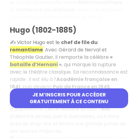
✒️ Son écriture oscille entre
élan romantique
et
recherche du réalisme
, avec une attention
constante portée au style et au détail.
Hugo (1802-1885)
✍️ Victor Hugo est le
chef de file du
romantisme
. Avec Gérard de Nerval et
Théophile Gautier, il remporte la célèbre
«
bataille d’Hernani
»
, qui marque la rupture
avec le théâtre classique. Sa reconnaissance est
rapide
: il est élu à l’
Académie française en
1841
, puis devient
Pair de France en 1845
.
⚖️ D’abord
monarchiste
, Hugo évolue vers des
JE M’INSCRIS POUR ACCÉDER
positions
républicaines
et s’oppose fermement
GRATUITEMENT À CE CONTENU
à Napoléon III. Cette hostilité lui vaut l’
exil
,
d’abord à Jersey, puis à Guernesey, où il vivra
près de vingt ans et écrira une grande partie de
ses œuvres majeures.