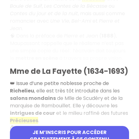
Boule de Suif
,
Les Contes de la Bécasse
ou
Contes du jour et de la nuit
, mais aussi comme
romancier avec
Une Vie
,
Bel-Ami
et
Pierre et
Jean
.
🧠 Dans la préface de
Pierre et Jean
(
1888
),
Maupassant rappelle que le réalisme n’est pas
une simple copie du réel : l’écrivain doit toujours
le
mettre en scène
à travers sa propre vision.
Mme de La Fayette (1634-1693)
👑 Issue d’une petite noblesse proche de
Richelieu
, elle est très tôt introduite dans les
salons mondains
de Mlle de Scudéry et de la
marquise de Rambouillet. Elle y découvre les
intrigues de cour
et le milieu raffiné des futures
Précieuses
.
💍 En 1655, elle contracte un mariage de raison
JE M’INSCRIS POUR ACCÉDER
avec le comte de La Fayette, qui reste vivre sur