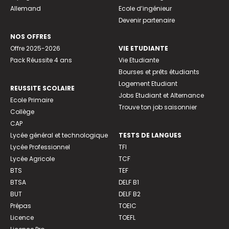
Allemand
Ecole d’ingénieur
Devenir partenaire
NOS OFFRES
Offre 2025-2026
VIE ETUDIANTE
Pack Réussite 4 ans
Vie Etudiante
Bourses et prêts étudiants
Logement Etudiant
REUSSITE SCOLAIRE
Jobs Etudiant et Alternance
Ecole Primaire
Trouve ton job saisonnier
Collège
CAP
Lycée général et technologique
TESTS DE LANGUES
Lycée Professionnel
TFI
Lycée Agricole
TCF
BTS
TEF
BTSA
DELF B1
BUT
DELF B2
Prépas
TOEIC
Licence
TOEFL