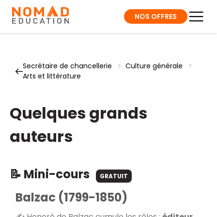
NOS OFFRES
Secrétaire de chancellerie
>
Culture générale
>
Arts et littérature
Quelques grands
auteurs
📝 Mini-cours
GRATUIT
Balzac (1799-1850)
✍️ Honoré de Balzac cumule les rôles :
éditeur,