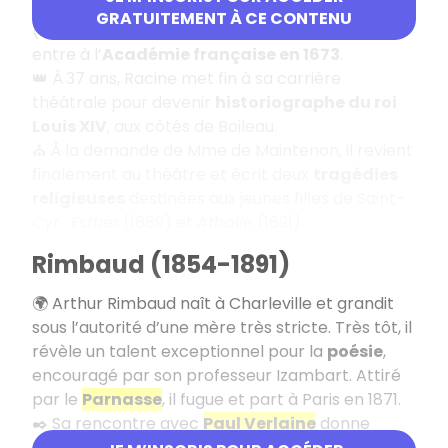
Bérénice
(1670),
Bajazet
(1672) ou
Iphigénie
GRATUITEMENT À CE CONTENU
(1674). Sa reconnaissance est officielle lorsqu’il
entre à l’
Académie française en 1673
.
👑 À
37 ans, Racine met fin à sa carrière
théâtrale pour devenir
historiographe du roi
Louis XIV
, aux côtés de Boileau.
⛪ À la demande de Mme de Maintenon, il revient
finalement au théâtre et écrit deux
tragédies
religieuses
destinées aux jeunes filles de Saint-
Cyr :
Esther
(1689) et
Athalie
(1691).
Rimbaud (1854-1891)
🌍 Arthur Rimbaud naît à Charleville et grandit
sous l’autorité d’une mère très stricte. Très tôt, il
révèle un talent exceptionnel pour la
poésie
,
encouragé par son professeur Izambart. Attiré
par le
Parnasse
, il fugue et part à Paris en 1871.
✒️ Sa rencontre avec
Paul Verlaine
donne
naissance à une relation à la fois
artistique et