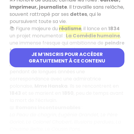
imprimeur, journaliste
. Il travaille sans relâche,
souvent rattrapé par ses
dettes
, qui le
poursuivent toute sa vie.
📚 Figure majeure du
réalisme
, il lance en
1834
un projet monumental :
La Comédie humaine
,
une immense fresque qui ambitionne de
peindre
toute la société du XIXᵉ siècle
, dans sa
JE M’INSCRIS POUR ACCÉDER
diversité sociale.
GRATUITEMENT À CE CONTENU
💌 Sur le plan personnel, Balzac entretient
pendant de longues années une
correspondance avec une admiratrice
polonaise,
Mme Hanska
. Ils se rencontrent en
1843
et se marient en
1850
, peu de temps avant
la mort de l’écrivain.
📖
Romans incontournables
:
La Peau de chagrin
,
Eugénie Grandet
,
Le Père
Goriot
,
Le Colonel Chabert
,
Illusions perdues
,
La
Cousine Bette
,
Le Cousin Pons
.