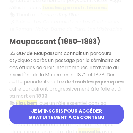
📚 Auteur extrêmement polyvalent, Victor Hugo
s’illustre dans
tous les genres littéraires
:
🎭 Théâtre :
Hernani
,
Ruy Blas
🌙 Poésie :
Les Contemplations
,
Les Châtiments
📖 Roman :
Notre-Dame de Paris
,
Les Misérables
Maupassant (1850-1893)
✍️ Guy de Maupassant connaît un parcours
atypique : après un passage par le séminaire et
des études de droit interrompues, il travaille au
ministère de la Marine entre 1872 et 1878. Dès
cette période, il souffre de
troubles psychiques
qui le conduiront progressivement à la folie et à
sa mort en
1893
.
📚
Flaubert
joue un rôle essentiel dans sa
carrière et devient son
mentor
. En
1880
,
JE M’INSCRIS POUR ACCÉDER
Maupassant quitte l’administration pour se
GRATUITEMENT À CE CONTENU
consacrer entièrement à l’écriture. Il s’impose
alors comme un maître de la
nouvelle
, avec