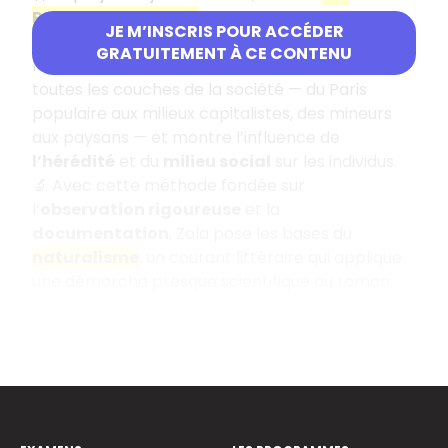
Rougon-Macquart
: une immense saga de
20
JE M’INSCRIS POUR ACCÉDER
romans
qui retrace l’histoire d’une famille sous
GRATUITEMENT À CE CONTENU
le
Second Empire
. À travers elle, Zola explore
toutes les couches de la société — du Paris
populaire aux milieux capitalistes, des mineurs
aux paysans — et montre l’influence de
l’hérédité
et du
milieu social
sur les individus.
🔬 Avec cette méthode fondée sur
l’
observation rigoureuse
et la
documentation
, Zola pose les bases du
naturalisme
, un courant littéraire qui applique
une démarche presque scientifique au roman.