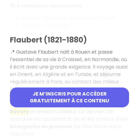
📚
À connaître absolument
:
Roman
: L’Étranger
,
La Peste
,
La Chute
Théâtre
:
Les Justes
Flaubert (1821-1880)
📍 Gustave Flaubert naît à Rouen et passe
l’essentiel de sa vie à Croisset, en Normandie, où
il écrit avec une grande exigence. Il voyage aussi
en Orient, en Algérie et en Tunisie, et séjourne
régulièrement à Paris, au contact des milieux
littéraires.
JE M’INSCRIS POUR ACCÉDER
📚 Tous ses romans ne rencontrent pas le
GRATUITEMENT À CE CONTENU
succès, mais
Salammbô
et surtout
Madame
Bovary
le rendent célèbre. Ce dernier fait
scandale en racontant la vie et les amours d’une
bourgeoise de province
qui rêve d’une autre
existence.