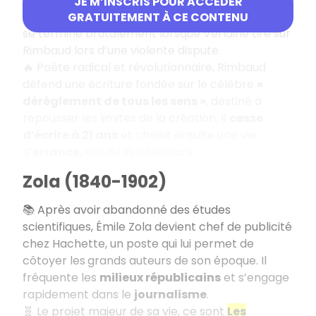
JE M’INSCRIS POUR ACCÉDER
amoureuse
, aussi intense que conflictuelle. Elle
GRATUITEMENT À CE CONTENU
se termine brutalement lorsque Verlaine tire sur
Rimbaud lors d’une violente dispute.
🔥 Poète radical et révolutionnaire, Rimbaud
défend une écriture fondée sur le célèbre
«
dérèglement de tous les sens »
, destiné à
repousser les limites de la création. Il
cesse
d’écrire à 21 ans
et choisit ensuite une vie
d’
errance
, loin de la littérature.
Zola (1840-1902)
📚 Après avoir
abandonné des études
scientifiques, Émile Zola devient chef de publicité
chez Hachette, un poste qui lui permet de
côtoyer les
grands auteurs de son époque. Il
fréquente les
milieux républicains
et s’engage
rapidement dans le
journalisme
.
🧬 Le projet majeur de sa vie, ce sont
Les