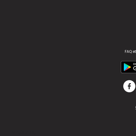
FAQ et
v2.311.4 US