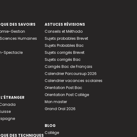
EQUE DES SAVOIRS
ASTUCES RÉVISIONS
nomie-Gestion
Conseils et Méthodo
e-Sciences Humaines
Sujets probables Brevet
Sujets Probables Bac
n-Spectacle
Sujets corrigés Brevet
Sujets corrigés Bac
Corrigés Bac de Français
Calendrier Parcoursup 2026
Calendrier vacances scolaires
Orientation Post Bac
Orientation Post Collège
 L’ÉTRANGER
Mon master
u Canada
Grand Oral 2026
Suisse
 Espagne
BLOG
Collège
EQUE DES TECHNIQUES