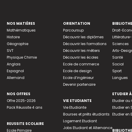
NOS MATIÈRES
ORIENTATION
BIBLIOTH
Mathématiques
Parcoursup
Droit-Eco
Histoire
Découvrir les diplômes
Littératur
Géographie
Découvrir les formations
Sciences
SVT
Découvrir les métiers
Arts-Desig
Physique Chimie
Découvrir les écoles
Santé
Anglais
Ecole de commerce
Social
Espagnol
Ecole de design
Sport
Allemand
Ecole d’ingénieur
Langues
Devenir partenaire
NOS OFFRES
ETUDIER À
Offre 2025-2026
VIE ETUDIANTE
Etudier a
Pack Réussite 4 ans
Vie Etudiante
Etudier en 
Bourses et prêts étudiants
Etudier en
Logement Etudiant
REUSSITE SCOLAIRE
Jobs Etudiant et Alternance
Ecole Primaire
BIBLIOTH