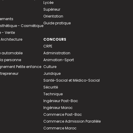
Lycée
Supérieur
Orientation
tements
Guide pratique
 Esthétique - Cosmétique
- Vente
 Architecture
CONCOURS
CRPE
 automobile
Administration
 la personne
Animation-Sport
ement Petite enfance
Culture
ntrepreneur
Juridique
Santé-Social et Médico-Social
Sécurité
Technique
Ingénieur Post-Bac
Ingénieur Maroc
Commerce Post-Bac
Commerce Admission Parallèle
Commerce Maroc