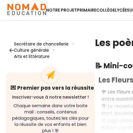
NOTRE PROJET
PRIMAIRE
COLLÈGE
LYCÉE
SU
Les po
Secrétaire de chancellerie
>
Culture générale
>
Arts et littérature
📝 Mini-c
Les Fleur
💌 Premier pas vers la réussite
🌹
Les Fleurs
Inscrivez-vous à notre newsletter !
entre aussitôt 
📚 Le recueil
Chaque semaine dans votre boite
mail : conseils, contenus
Mort
. Baudela
pédagogiques, toutes les clés pour
⚖️ Jugé choqu
la réussite de vos enfants et bien
édition paraît
plus ! 🎯