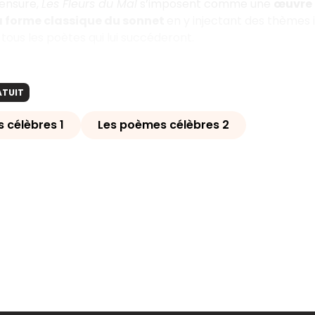
censure,
Les Fleurs du Mal
s’imposent comme une
œuvre 
a forme classique du sonnet
en y injectant des thèmes 
ous les poètes qui lui succéderont.
ATUIT
 célèbres 1
Les poèmes célèbres 2