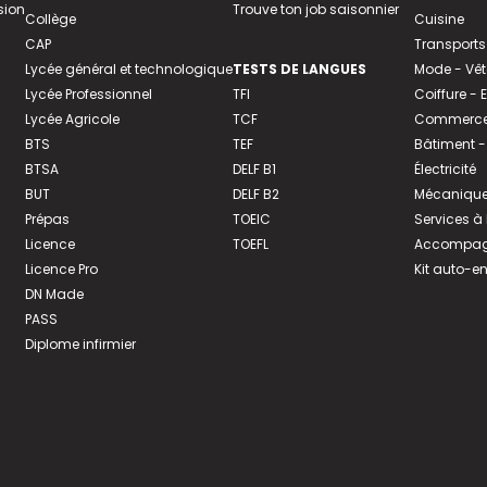
sion
Trouve ton job saisonnier
Collège
Cuisine
CAP
Transports
Lycée général et technologique
TESTS DE LANGUES
Mode - Vê
Lycée Professionnel
TFI
Coiffure -
Lycée Agricole
TCF
Commerce 
BTS
TEF
Bâtiment -
BTSA
DELF B1
Électricité
BUT
DELF B2
Mécanique
Prépas
TOEIC
Services à
Licence
TOEFL
Accompagn
Licence Pro
Kit auto-e
DN Made
PASS
Diplome infirmier