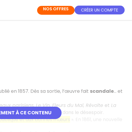
NOS OFFRES
CRÉER UN COMPTE
blié en 1857. Dès sa sortie, l’œuvre fait
scandale
… et
eaux parisiens, Le Vin, Fleurs du Mal, Révolte
et
La
tre quête d’absolu et chute dans le désespoir.
EMENT À CE CONTENU
 publique et aux bonnes mœurs
». En 1861, une nouvelle