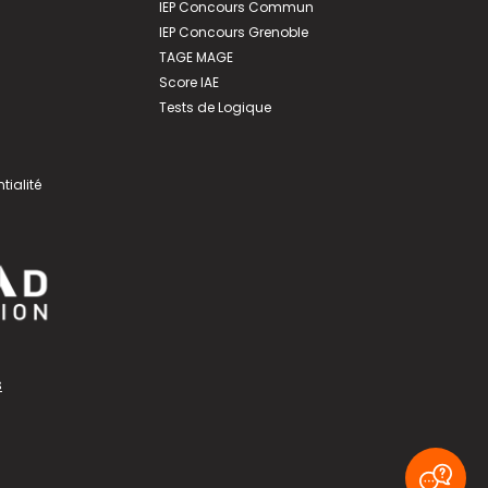
IEP Concours Commun
IEP Concours Grenoble
TAGE MAGE
Score IAE
Tests de Logique
tialité
s