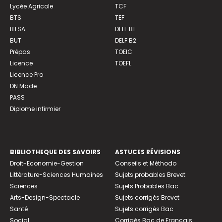
Lycée Agricole
TCF
BTS
TEF
BTSA
DELF B1
BUT
DELF B2
Prépas
TOEIC
Licence
TOEFL
Licence Pro
DN Made
PASS
Diplome infirmier
BIBLIOTHEQUE DES SAVOIRS
ASTUCES RÉVISIONS
Droit-Economie-Gestion
Conseils et Méthodo
Littérature-Sciences Humaines
Sujets probables Brevet
Sciences
Sujets Probables Bac
Arts-Design-Spectacle
Sujets corrigés Brevet
Santé
Sujets corrigés Bac
Social
Corrigés Bac de Français