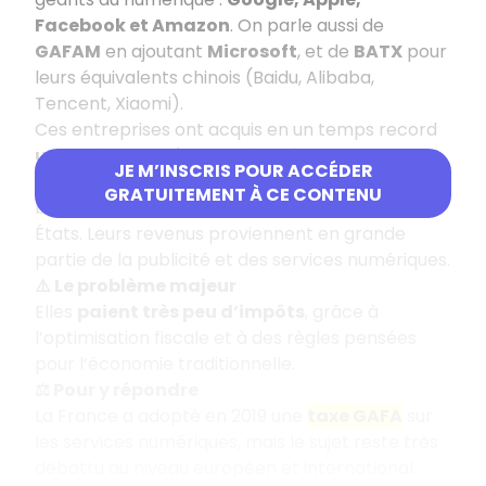
Facebook et Amazon
. On parle aussi de
GAFAM
en ajoutant
Microsoft
, et de
BATX
pour
leurs équivalents chinois (Baidu, Alibaba,
Tencent, Xiaomi).
Ces entreprises ont acquis en un temps record
une puissance économique immense
, avec
JE M’INSCRIS POUR ACCÉDER
des chiffres d’affaires et des capitalisations
GRATUITEMENT À CE CONTENU
boursières parfois supérieurs à ceux de certains
États. Leurs revenus proviennent en grande
partie de la publicité et des services numériques.
⚠️ Le problème majeur
Elles
paient très peu d’impôts
, grâce à
l’optimisation fiscale et à des règles pensées
pour l’économie traditionnelle.
⚖️ Pour y répondre
La France a adopté en 2019 une
taxe GAFA
sur
les services numériques, mais le sujet reste très
débattu au niveau européen et international.