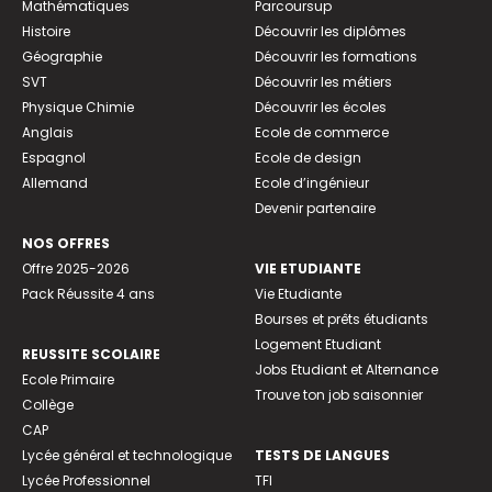
Mathématiques
Parcoursup
Histoire
Découvrir les diplômes
Géographie
Découvrir les formations
SVT
Découvrir les métiers
Physique Chimie
Découvrir les écoles
Anglais
Ecole de commerce
Espagnol
Ecole de design
Allemand
Ecole d’ingénieur
Devenir partenaire
NOS OFFRES
Offre 2025-2026
VIE ETUDIANTE
Pack Réussite 4 ans
Vie Etudiante
Bourses et prêts étudiants
Logement Etudiant
REUSSITE SCOLAIRE
Jobs Etudiant et Alternance
Ecole Primaire
Trouve ton job saisonnier
Collège
CAP
Lycée général et technologique
TESTS DE LANGUES
Lycée Professionnel
TFI