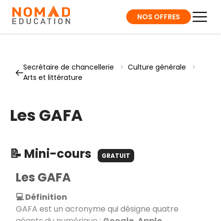
NOS OFFRES
Secrétaire de chancellerie
>
Culture générale
>
Arts et littérature
Les GAFA
📝 Mini-cours
GRATUIT
Les GAFA
💻 Définition
GAFA est un acronyme qui désigne quatre
géants du numérique :
Google, Apple,