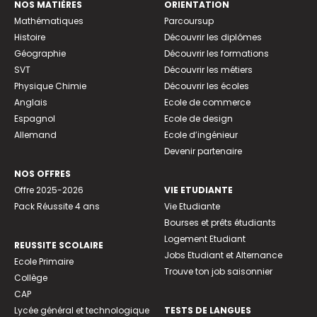
NOS MATIÈRES
ORIENTATION
Mathématiques
Parcoursup
Histoire
Découvrir les diplômes
Géographie
Découvrir les formations
SVT
Découvrir les métiers
Physique Chimie
Découvrir les écoles
Anglais
Ecole de commerce
Espagnol
Ecole de design
Allemand
Ecole d’ingénieur
Devenir partenaire
NOS OFFRES
Offre 2025-2026
VIE ETUDIANTE
Pack Réussite 4 ans
Vie Etudiante
Bourses et prêts étudiants
Logement Etudiant
REUSSITE SCOLAIRE
Jobs Etudiant et Alternance
Ecole Primaire
Trouve ton job saisonnier
Collège
CAP
Lycée général et technologique
TESTS DE LANGUES