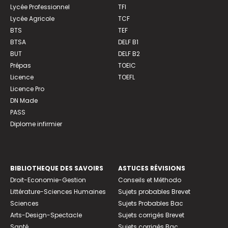
Lycée Professionnel
TFI
Lycée Agricole
TCF
BTS
TEF
BTSA
DELF B1
BUT
DELF B2
Prépas
TOEIC
Licence
TOEFL
Licence Pro
DN Made
PASS
Diplome infirmier
BIBLIOTHEQUE DES SAVOIRS
ASTUCES RÉVISIONS
Droit-Economie-Gestion
Conseils et Méthodo
Littérature-Sciences Humaines
Sujets probables Brevet
Sciences
Sujets Probables Bac
Arts-Design-Spectacle
Sujets corrigés Brevet
Santé
Sujets corrigés Bac