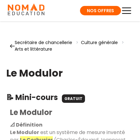
NOS OFFRES
Secrétaire de chancellerie
>
Culture générale
>
Arts et littérature
Le Modulor
📝 Mini-cours
GRATUIT
Le Modulor
📐 Définition
Le Modulor
est un système de mesure inventé
par
Le Corbusier
(Charles-Édouard Jeanneret,