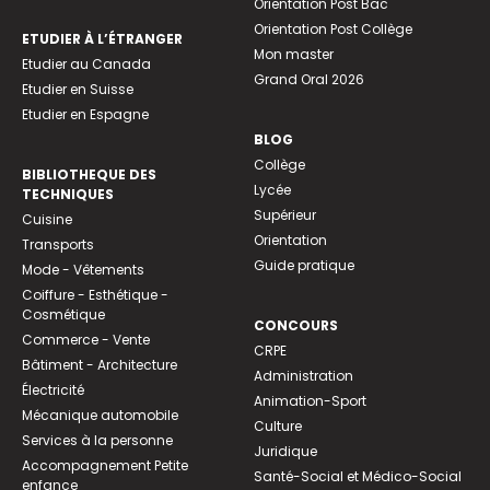
Orientation Post Bac
Orientation Post Collège
ETUDIER À L’ÉTRANGER
Mon master
Etudier au Canada
Grand Oral 2026
Etudier en Suisse
Etudier en Espagne
BLOG
Collège
BIBLIOTHEQUE DES
Lycée
TECHNIQUES
Supérieur
Cuisine
Orientation
Transports
Guide pratique
Mode - Vêtements
Coiffure - Esthétique -
Cosmétique
CONCOURS
Commerce - Vente
CRPE
Bâtiment - Architecture
Administration
Électricité
Animation-Sport
Mécanique automobile
Culture
Services à la personne
Juridique
Accompagnement Petite
Santé-Social et Médico-Social
enfance