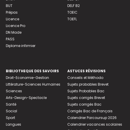
BUT
DELF B2
Prépas
TOEIC
Licence
TOEFL
Licence Pro
DN Made
PASS
Diplome infirmier
BIBLIOTHEQUE DES SAVOIRS
ASTUCES RÉVISIONS
Droit-Economie-Gestion
Conseils et Méthodo
Littérature-Sciences Humaines
Sujets probables Brevet
Sciences
Sujets Probables Bac
Arts-Design-Spectacle
Sujets corrigés Brevet
Santé
Sujets corrigés Bac
Social
Corrigés Bac de Français
Sport
Calendrier Parcoursup 2026
Langues
Calendrier vacances scolaires