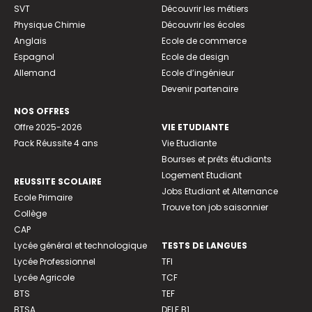
SVT
Découvrir les métiers
Physique Chimie
Découvrir les écoles
Anglais
Ecole de commerce
Espagnol
Ecole de design
Allemand
Ecole d’ingénieur
Devenir partenaire
NOS OFFRES
Offre 2025-2026
VIE ETUDIANTE
Pack Réussite 4 ans
Vie Etudiante
Bourses et prêts étudiants
Logement Etudiant
REUSSITE SCOLAIRE
Jobs Etudiant et Alternance
Ecole Primaire
Trouve ton job saisonnier
Collège
CAP
Lycée général et technologique
TESTS DE LANGUES
Lycée Professionnel
TFI
Lycée Agricole
TCF
BTS
TEF
BTSA
DELF B1