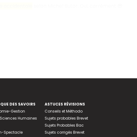
e occidentale
selon Michel Butor. Oui, carrément 😎
EQUE DES SAVOIRS
ASTUCES RÉVISIONS
nomie-Gestion
Conseils et Méthodo
e-Sciences Humaines
Sujets probables Brevet
Sujets Probables Bac
n-Spectacle
Sujets corrigés Brevet