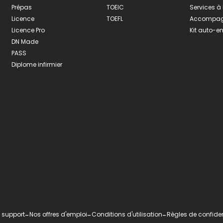
Prépas
TOEIC
Services à
Licence
TOEFL
Accompagn
Licence Pro
Kit auto-e
DN Made
PASS
Diplome infirmier
 support
-
Nos offres d'emploi
-
Conditions d'utilisation
-
Règles de confiden