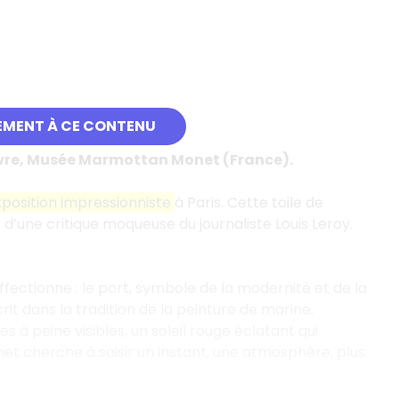
EMENT À CE CONTENU
Havre, Musée Marmottan Monet (France).
position impressionniste
à Paris. Cette toile de
 d’une critique moqueuse du journaliste Louis Leroy.
l affectionne : le port, symbole de la modernité et de la
scrit dans la tradition de la peinture de marine.
 à peine visibles, un soleil rouge éclatant qui
net cherche à saisir un instant, une atmosphère, plus