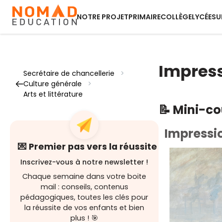
NOTRE PROJET
PRIMAIRE
COLLÈGE
LYCÉE
SU
Impress
Secrétaire de chancellerie
>
Culture générale
>
Arts et littérature
📝 Mini-c
Impressio
💌 Premier pas vers la réussite
Inscrivez-vous à notre newsletter !
Chaque semaine dans votre boite
mail : conseils, contenus
pédagogiques, toutes les clés pour
la réussite de vos enfants et bien
plus ! 🎯