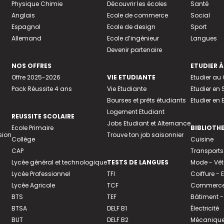
Physique Chimie
Découvrir les écoles
Santé
Anglais
Ecole de commerce
Social
Espagnol
Ecole de design
Sport
Allemand
Ecole d’ingénieur
Langues
Devenir partenaire
NOS OFFRES
ETUDIER À
Offre 2025-2026
VIE ETUDIANTE
Etudier a
Pack Réussite 4 ans
Vie Etudiante
Etudier en 
Bourses et prêts étudiants
Etudier en
Logement Etudiant
REUSSITE SCOLAIRE
Jobs Etudiant et Alternance
Ecole Primaire
BIBLIOTH
sion
Trouve ton job saisonnier
Collège
Cuisine
CAP
Transports
Lycée général et technologique
TESTS DE LANGUES
Mode - Vê
Lycée Professionnel
TFI
Coiffure -
Lycée Agricole
TCF
Commerce 
BTS
TEF
Bâtiment -
BTSA
DELF B1
Électricité
BUT
DELF B2
Mécanique