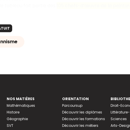
le tableau fait partie des
105 chefs-d’œuvre de la peintur
ATUIT
onnisme
NOS MATIÈRES
ORIENTATION
BIBLIOTH
Mathématiques
Parcoursup
Droit-Eco
Histoire
Découvrir les diplômes
Littératur
Géographie
Découvrir les formations
Sciences
SVT
Découvrir les métiers
Arts-Desig