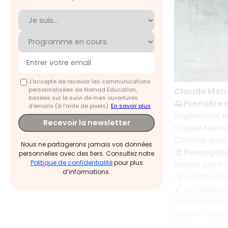
J'accepte de recevoir les communications
personnalisées de Nomad Education,
Claude Monet
basées sur le suivi de mes ouvertures
🌅 Première 
d'emails (à l’aide de pixels).
En savoir plus
Impression, so
Recevoir la newsletter
Claude Monet
Comme quoi, u
Nous ne partagerons jamais vos données
🎨 Descripti
personnelles avec des tiers. Consultez notre
Politique de confidentialité
pour plus
Monet peint 
d’informations.
révolution ind
🖌️ Le tableau
tranche avec 
qu’une image 
💡 Pourquoi c