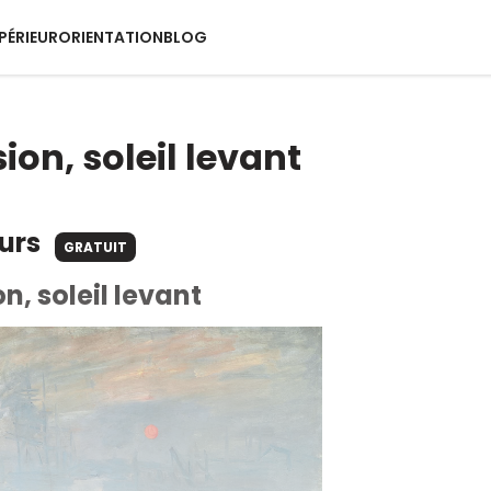
PÉRIEUR
ORIENTATION
BLOG
ion, soleil levant
ours
GRATUIT
n, soleil levant