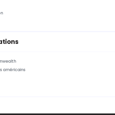
on
ations
nwealth
ts américains