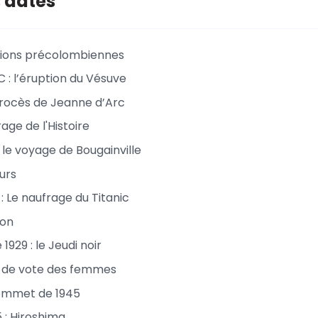
 dates
sations précolombiennes
 : l’éruption du Vésuve
procès de Jeanne d’Arc
rage de l'Histoire
 le voyage de Bougainville
urs
2 : Le naufrage du Titanic
ion
1929 : le Jeudi noir
it de vote des femmes
 sommet de 1945
 : Hiroshima