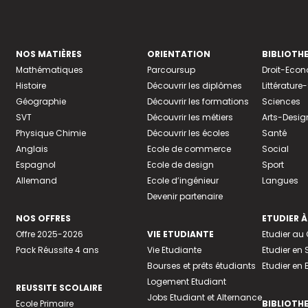
NOS MATIÈRES
ORIENTATION
BIBLIOTH
Mathématiques
Parcoursup
Droit-Eco
Histoire
Découvrir les diplômes
Littératur
Géographie
Découvrir les formations
Sciences
SVT
Découvrir les métiers
Arts-Desig
Physique Chimie
Découvrir les écoles
Santé
Anglais
Ecole de commerce
Social
Espagnol
Ecole de design
Sport
Allemand
Ecole d’ingénieur
Langues
Devenir partenaire
NOS OFFRES
ETUDIER À
Offre 2025-2026
VIE ETUDIANTE
Etudier a
Pack Réussite 4 ans
Vie Etudiante
Etudier en 
Bourses et prêts étudiants
Etudier en
Logement Etudiant
REUSSITE SCOLAIRE
Jobs Etudiant et Alternance
Ecole Primaire
BIBLIOTH