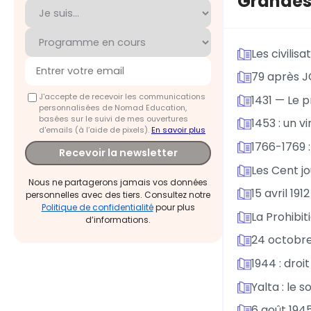
Grandes
Les civili
79 après JC
J'accepte de recevoir les communications
1431 — Le 
personnalisées de Nomad Education,
basées sur le suivi de mes ouvertures
1453 : un vi
d'emails (à l’aide de pixels).
En savoir plus
1766-1769 :
Recevoir la newsletter
Les Cent jo
Nous ne partagerons jamais vos données
15 avril 191
personnelles avec des tiers. Consultez notre
Politique de confidentialité
pour plus
La Prohibit
d’informations.
24 octobre 
1944 : dro
Yalta : le
6 août 1945