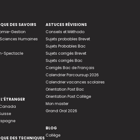
EQUE DES SAVOIRS
ASTUCES RÉVISIONS
nomie-Gestion
Conseils et Méthodo
e-Sciences Humaines
Sujets probables Brevet
Sujets Probables Bac
n-Spectacle
Sujets corrigés Brevet
Sujets corrigés Bac
Corrigés Bac de Français
Calendrier Parcoursup 2026
Calendrier vacances scolaires
Orientation Post Bac
Orientation Post Collège
 L’ÉTRANGER
Mon master
u Canada
Grand Oral 2026
Suisse
 Espagne
BLOG
Collège
EQUE DES TECHNIQUES