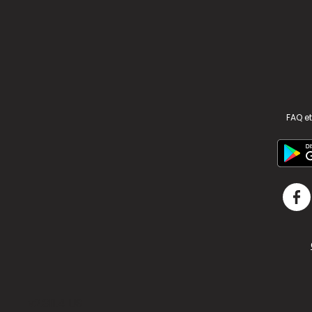
FAQ et
v2.311.4 US