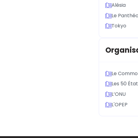
Alésia
Le Panthé
Tokyo
Organis
Le Commo
Les 50 Éta
L’ONU
L'OPEP