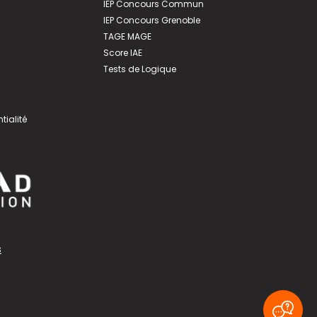
IEP Concours Commun
IEP Concours Grenoble
TAGE MAGE
Score IAE
Tests de Logique
tialité
s