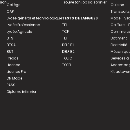
sion
Trouve ton job saisonnier
Collège
Cuisine
CAP
Transports
Lycée général et technologique
TESTS DE LANGUES
Mode - Vê
Lycée Professionnel
TFI
Coiffure -
Lycée Agricole
TCF
Commerce 
BTS
TEF
Bâtiment -
BTSA
DELF B1
Électricité
BUT
DELF B2
Mécanique
Prépas
TOEIC
Services à
Licence
TOEFL
Accompagn
Licence Pro
Kit auto-e
DN Made
PASS
Diplome infirmier