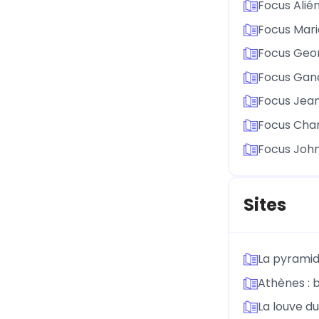
Focus Alién
Focus Mar
Focus Geo
Focus Gan
Focus Jean
Focus Char
Focus John
Sites
La pyrami
Athènes : 
La louve d