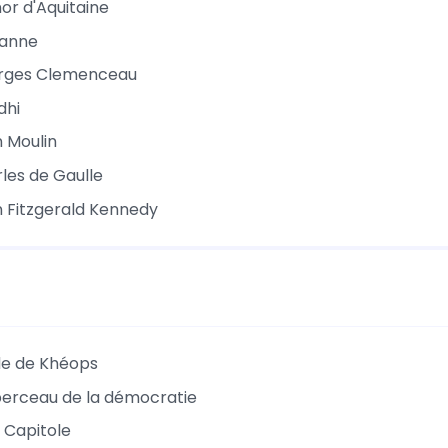
or d'Aquitaine
ianne
rges Clemenceau
dhi
 Moulin
les de Gaulle
 Fitzgerald Kennedy
de de Khéops
berceau de la démocratie
u Capitole