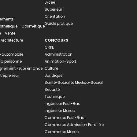
Lycée
Supérieur
Orientation
tements
Guide pratique
 Esthétique - Cosmétique
- Vente
 Architecture
CONCOURS
CRPE
 automobile
Administration
 la personne
Animation-Sport
ement Petite enfance
Culture
ntrepreneur
Juridique
Santé-Social et Médico-Social
Sécurité
Technique
Ingénieur Post-Bac
Ingénieur Maroc
Commerce Post-Bac
Commerce Admission Parallèle
Commerce Maroc