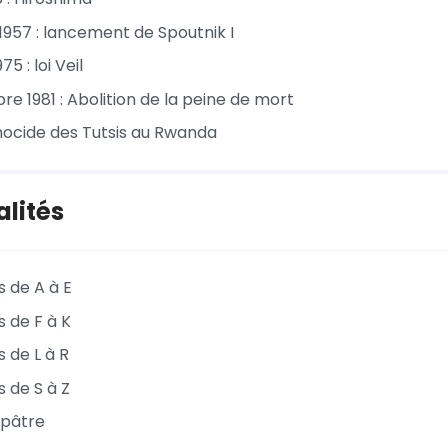
1957 : lancement de Spoutnik I
75 : loi Veil
e 1981 : Abolition de la peine de mort
énocide des Tutsis au Rwanda
lités
s de A à E
s de F à K
s de L à R
s de S à Z
opâtre