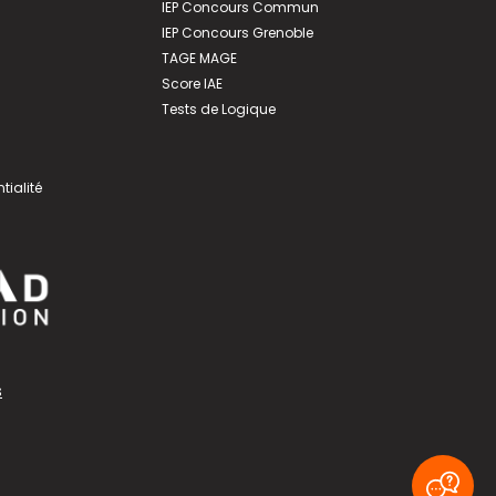
IEP Concours Commun
IEP Concours Grenoble
TAGE MAGE
Score IAE
Tests de Logique
tialité
s