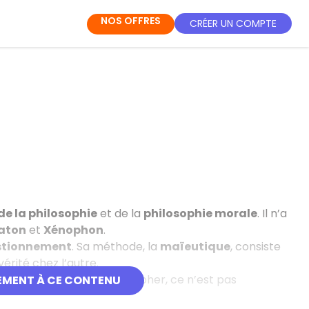
NOS OFFRES
CRÉER UN COMPTE
de la philosophie
et de la
philosophie morale
. Il n’a
aton
et
Xénophon
.
stionnement
. Sa méthode, la
maïeutique
, consiste
érité chez l’autre.
pieds nus. Pour lui, philosopher, ce n’est pas
EMENT À CE CONTENU