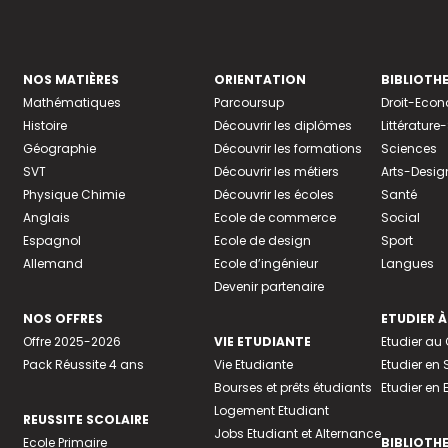
NOS MATIÈRES
ORIENTATION
BIBLIOTH
Mathématiques
Parcoursup
Droit-Eco
Histoire
Découvrir les diplômes
Littératur
Géographie
Découvrir les formations
Sciences
SVT
Découvrir les métiers
Arts-Desig
Physique Chimie
Découvrir les écoles
Santé
Anglais
Ecole de commerce
Social
Espagnol
Ecole de design
Sport
Allemand
Ecole d’ingénieur
Langues
Devenir partenaire
NOS OFFRES
ETUDIER À
Offre 2025-2026
VIE ETUDIANTE
Etudier a
Pack Réussite 4 ans
Vie Etudiante
Etudier en 
Bourses et prêts étudiants
Etudier en
Logement Etudiant
REUSSITE SCOLAIRE
Jobs Etudiant et Alternance
Ecole Primaire
BIBLIOTH