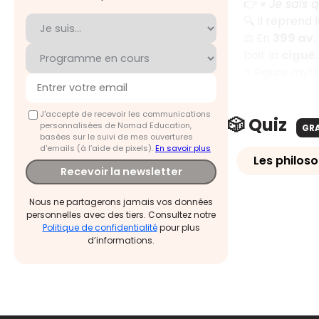
👉
« Je sais q
🔍 Il reprend 
⚖️ En
399 av. 
boit la
ciguë
⭐ Figure mythi
J'accepte de recevoir les communications
🎲 Quiz
personnalisées de Nomad Education,
GR
basées sur le suivi de mes ouvertures
d'emails (à l’aide de pixels).
En savoir plus
Les philoso
Recevoir la newsletter
Nous ne partagerons jamais vos données
personnelles avec des tiers. Consultez notre
Politique de confidentialité
pour plus
d’informations.