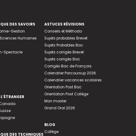
EQUE DES SAVOIRS
ASTUCES RÉVISIONS
nomie-Gestion
Conseils et Méthodo
e-Sciences Humaines
Sujets probables Brevet
Sujets Probables Bac
n-Spectacle
Sujets corrigés Brevet
Sujets corrigés Bac
Corrigés Bac de Français
Calendrier Parcoursup 2026
Calendrier vacances scolaires
Orientation Post Bac
Orientation Post Collège
 L’ÉTRANGER
Mon master
u Canada
Grand Oral 2026
Suisse
 Espagne
BLOG
Collège
EQUE DES TECHNIQUES