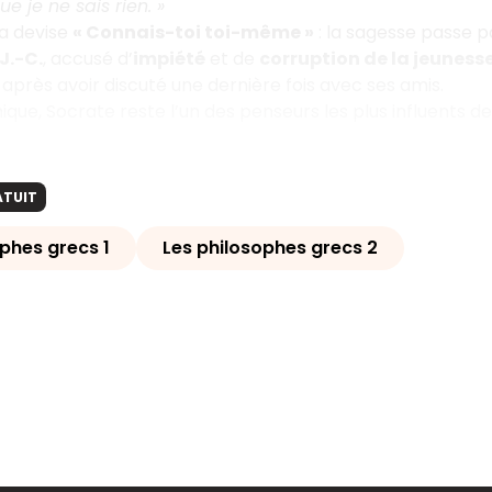
ue je ne sais rien. »
la devise
« Connais-toi toi-même »
: la sagesse passe p
J.-C.
, accusé d’
impiété
et de
corruption de la jeuness
, après avoir discuté une dernière fois avec ses amis.
que, Socrate reste l’un des penseurs les plus influents de 
ATUIT
phes grecs 1
Les philosophes grecs 2