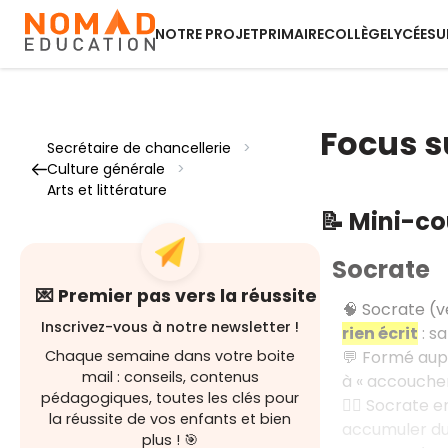
NOTRE PROJET
PRIMAIRE
COLLÈGE
LYCÉE
SU
Focus s
Secrétaire de chancellerie
>
Culture générale
>
Arts et littérature
📝 Mini-c
Socrate
💌 Premier pas vers la réussite
🧠 Socrate (v
Inscrivez-vous à notre newsletter !
rien écrit
: s
💬 Formé aup
Chaque semaine dans votre boite
mail : conseils, contenus
à « accoucher 
pédagogiques, toutes les clés pour
🚶‍♂️ Socrate 
la réussite de vos enfants et bien
accumuler du
plus ! 🎯