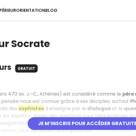
PÉRIEUR
ORIENTATION
BLOG
ur Socrate
ours
GRATUIT
ers 470 av. J.-C., Athènes) est considéré comme le
père 
a pensée nous est connue grâce à ses disciples, surtout
Pl
rès des
sophistes
, il enseigne par le
dialogue
et le
que
les esprits » : poser des questions pour faire émerger la v
enseigne dans la rue, gratuitement, parlant à tous, souvent 
JE M’INSCRIS POUR ACCÉDER GRATUIT
 savoir, mais
se remettre en question
. Sa phrase culte :