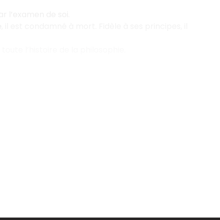
ar l’examen de soi.
e
, il est condamné à mort. Fidèle à ses principes, il
toute l’histoire de la philosophie.