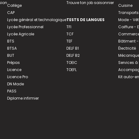
sion
Trouve ton job saisonnier
Collège
Cuisine
CAP
Transports
Lycée général et technologique
TESTS DE LANGUES
Mode - Vê
Lycée Professionnel
TFI
Coiffure -
Lycée Agricole
TCF
Commerce 
BTS
TEF
Bâtiment -
BTSA
DELF B1
Électricité
BUT
DELF B2
Mécanique
Prépas
TOEIC
Services à
Licence
TOEFL
Accompagn
Licence Pro
Kit auto-e
DN Made
PASS
Diplome infirmier