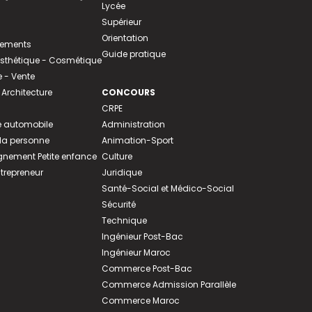
Lycée
Supérieur
Orientation
tements
Guide pratique
 Esthétique - Cosmétique
- Vente
 Architecture
CONCOURS
CRPE
 automobile
Administration
 la personne
Animation-Sport
ement Petite enfance
Culture
ntrepreneur
Juridique
Santé-Social et Médico-Social
Sécurité
Technique
Ingénieur Post-Bac
Ingénieur Maroc
Commerce Post-Bac
Commerce Admission Parallèle
Commerce Maroc