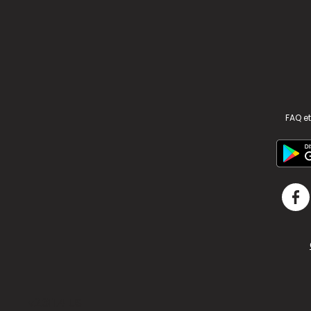
FAQ et
v2.311.4 US