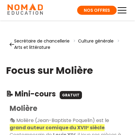
NOS OFFRES
Secrétaire de chancellerie
>
Culture générale
>
Arts et littérature
Focus sur Molière
📝 Mini-cours
GRATUIT
Molière
🎭 Molière (Jean-Baptiste Poquelin) est le
grand auteur comique du XVIIᵉ siècle
.
Contemporain de
Louis XIV
, il joue ses pièces à