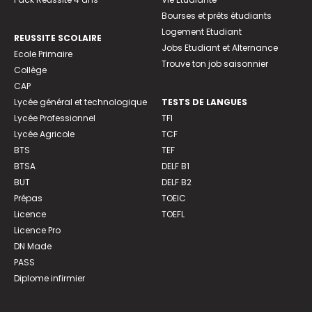
Bourses et prêts étudiants
Logement Etudiant
REUSSITE SCOLAIRE
Jobs Etudiant et Alternance
Ecole Primaire
Trouve ton job saisonnier
Collège
CAP
Lycée général et technologique
TESTS DE LANGUES
Lycée Professionnel
TFI
Lycée Agricole
TCF
BTS
TEF
BTSA
DELF B1
BUT
DELF B2
Prépas
TOEIC
Licence
TOEFL
Licence Pro
DN Made
PASS
Diplome infirmier