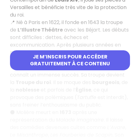
Versailles et bénéficie très vite de la protection
du roi.
📍 Né à Paris en 1622, il fonde en 1643 la troupe
de
L’Illustre Théâtre
avec les Béjart. Les débuts
sont difficiles : dettes, échecs et
excommunication. Après plusieurs années en
province, il revient sur le devant de la scène
JE M’INSCRIS POUR ACCÉDER
grâce au succès du
Docteur amoureux
en 1658.
GRATUITEMENT À CE CONTENU
🌟 Avec
Les Précieuses ridicules
(1659), Molière
connaît un immense succès. Sa troupe devient
la
Troupe du roi
. Il se moque des
bourgeois
, de
la
noblesse
et parfois de l’
Église
, ce qui
provoque des polémiques (
Tartuffe
est interdit),
sans freiner l’enthousiasme du public.
⚫ Molière meurt en
1673
après une
représentation du
Malade imaginaire
. Il laisse
des comédies devenues cultes comme
L’Avare
,
Le Misanthrope
,
Les Fourberies de Scapin
. Son