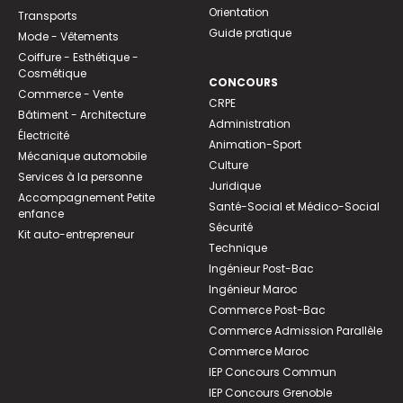
Orientation
Transports
Guide pratique
Mode - Vêtements
Coiffure - Esthétique -
Cosmétique
CONCOURS
Commerce - Vente
CRPE
Bâtiment - Architecture
Administration
Électricité
Animation-Sport
Mécanique automobile
Culture
Services à la personne
Juridique
Accompagnement Petite
Santé-Social et Médico-Social
enfance
Sécurité
Kit auto-entrepreneur
Technique
Ingénieur Post-Bac
Ingénieur Maroc
Commerce Post-Bac
Commerce Admission Parallèle
Commerce Maroc
IEP Concours Commun
IEP Concours Grenoble