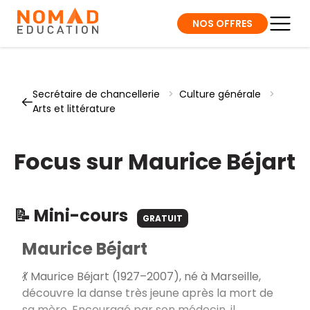
NOS OFFRES
Secrétaire de chancellerie
>
Culture générale
>
Arts et littérature
Focus sur Maurice Béjart
📝 Mini-cours
GRATUIT
Maurice Béjart
💃 Maurice Béjart (1927–2007), né à Marseille,
découvre la danse très jeune après la mort de
sa mère. Encouragé par son médecin, il