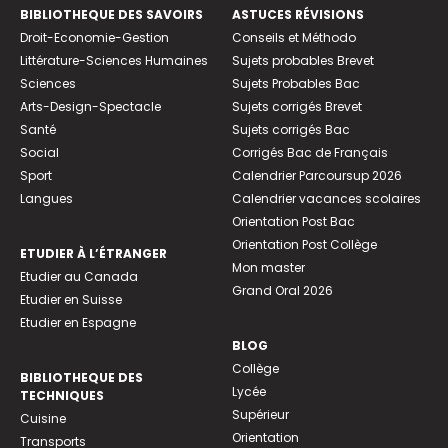
BIBLIOTHEQUE DES SAVOIRS
ASTUCES RÉVISIONS
Droit-Economie-Gestion
Conseils et Méthodo
Littérature-Sciences Humaines
Sujets probables Brevet
Sciences
Sujets Probables Bac
Arts-Design-Spectacle
Sujets corrigés Brevet
Santé
Sujets corrigés Bac
Social
Corrigés Bac de Français
Sport
Calendrier Parcoursup 2026
Langues
Calendrier vacances scolaires
Orientation Post Bac
Orientation Post Collège
ETUDIER À L’ÉTRANGER
Mon master
Etudier au Canada
Grand Oral 2026
Etudier en Suisse
Etudier en Espagne
BLOG
Collège
BIBLIOTHEQUE DES
Lycée
TECHNIQUES
Supérieur
Cuisine
Orientation
Transports