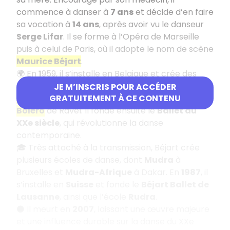
commence à danser à
7 ans
et décide d’en faire
sa vocation à
14 ans
, après avoir vu le danseur
Serge Lifar
. Il se forme à l’Opéra de Marseille
puis à celui de Paris, où il adopte le nom de scène
Maurice Béjart
.
🌍 En
1
959, il s’installe en Belgique et crée des
chorégraphies devenues mythiques comme
L
e
JE M’INSCRIS POUR ACCÉDER
Sacre du Printemps
et surtout le célèbre
GRATUITEMENT À CE CONTENU
Boléro
de Ravel. Il fonde ensuite le
Ballet du
XXe siècle
, qui révolutionne la danse
contemporaine.
🎓 Très attaché à la transmission, Béjart crée
plusieurs écoles de danse, dont
Mudra
à
Bruxelles et
Mudra-Afrique
à Dakar. En
1987
, il
s’installe en
Suisse
et fonde le
Béjart Ballet de
Lausanne
, ainsi que l’école
Rudra
.
⚫ Il meurt en
2007
, laissant une œuvre majeure
et une influence durable sur la danse du XXe