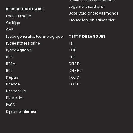
Logement Etudiant
REUSSITE SCOLAIRE
Jobs Etudiant et Alternance
Ecole Primaire
Trouve ton job saisonnier
Collège
CAP
Lycée général et technologique
TESTS DE LANGUES
Lycée Professionnel
TFI
Lycée Agricole
TCF
BTS
TEF
BTSA
DELF B1
BUT
DELF B2
Prépas
TOEIC
Licence
TOEFL
Licence Pro
DN Made
PASS
Diplome infirmier