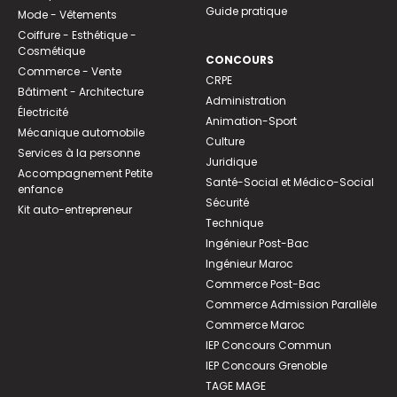
Guide pratique
Mode - Vêtements
Coiffure - Esthétique -
Cosmétique
CONCOURS
Commerce - Vente
CRPE
Bâtiment - Architecture
Administration
Électricité
Animation-Sport
Mécanique automobile
Culture
Services à la personne
Juridique
Accompagnement Petite
Santé-Social et Médico-Social
enfance
Sécurité
Kit auto-entrepreneur
Technique
Ingénieur Post-Bac
Ingénieur Maroc
Commerce Post-Bac
Commerce Admission Parallèle
Commerce Maroc
IEP Concours Commun
IEP Concours Grenoble
TAGE MAGE