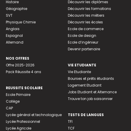
Histoire
Découvrir les diplômes
Géographie
Découvrir les formations
SVT
Découvrir les métiers
Physique Chimie
Découvrir les écoles
Anglais
Ecole de commerce
Espagnol
Ecole de design
Allemand
Ecole d’ingénieur
Devenir partenaire
NOS OFFRES
Offre 2025-2026
VIE ETUDIANTE
Pack Réussite 4 ans
Vie Etudiante
Bourses et prêts étudiants
Logement Etudiant
REUSSITE SCOLAIRE
Jobs Etudiant et Alternance
Ecole Primaire
Trouve ton job saisonnier
Collège
CAP
Lycée général et technologique
TESTS DE LANGUES
Lycée Professionnel
TFI
Lycée Agricole
TCF