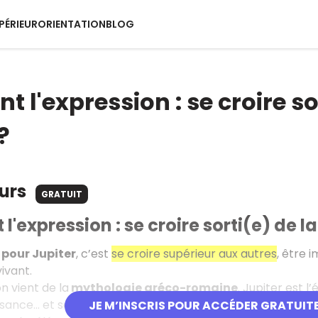
PÉRIEUR
ORIENTATION
BLOG
nt l'expression : se croire s
?
ours
GRATUIT
 l'expression : se croire sorti(e) de l
 pour Jupiter
, c’est
se croire supérieur aux autres
, être 
ivant.
on vient de la
mythologie gréco-romaine
. Jupiter est l
ssance… et ses nombreuses aventures amoureuses.
JE M’INSCRIS POUR ACCÉDER GRATUIT