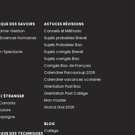
EQUE DES SAVOIRS
ASTUCES RÉVISIONS
nomie-Gestion
Conseils et Méthodo
e-Sciences Humaines
Sujets probables Brevet
Sujets Probables Bac
n-Spectacle
Sujets corrigés Brevet
Sujets corrigés Bac
Corrigés Bac de Français
Calendrier Parcoursup 2026
Calendrier vacances scolaires
Orientation Post Bac
Orientation Post Collège
 L’ÉTRANGER
Mon master
u Canada
Grand Oral 2026
Suisse
 Espagne
BLOG
Collège
EQUE DES TECHNIQUES