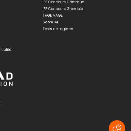
IEP Concours Commun
IEP Concours Grenoble
TAGE MAGE
Score IAE
Tests de Logique
tialité
s