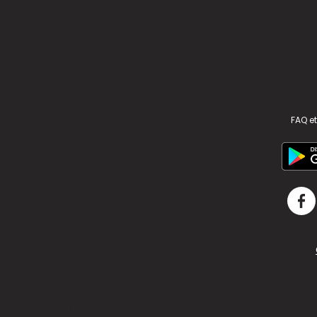
FAQ et
v2.311.4 US