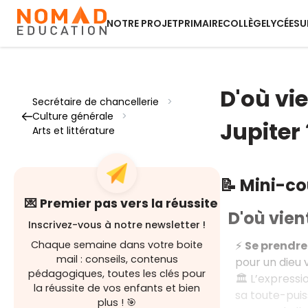
NOTRE PROJET
PRIMAIRE
COLLÈGE
LYCÉE
SU
D'où vie
Secrétaire de chancellerie
>
Culture générale
>
Jupiter 
Arts et littérature
📝 Mini-c
💌 Premier pas vers la réussite
D'où vient
Inscrivez-vous à notre newsletter !
⚡
Se prendre
Chaque semaine dans votre boite
mail : conseils, contenus
pour un dieu v
pédagogiques, toutes les clés pour
🏛️ L’expressi
la réussite de vos enfants et bien
sa toute-pui
plus ! 🎯