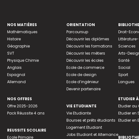
NOS MATIÈRES
ORIENTATION
BIBLIOTH
Mathématiques
Parcoursup
Droit-Eco
Histoire
Découvrir les diplômes
Littératur
Géographie
Découvrir les formations
Sciences
SVT
Découvrir les métiers
Arts-Desig
Physique Chimie
Découvrir les écoles
Santé
Anglais
Ecole de commerce
Social
Espagnol
Ecole de design
Sport
Allemand
Ecole d’ingénieur
Langues
Devenir partenaire
NOS OFFRES
ETUDIER À
Offre 2025-2026
VIE ETUDIANTE
Etudier a
Pack Réussite 4 ans
Vie Etudiante
Etudier en 
Bourses et prêts étudiants
Etudier en
Logement Etudiant
REUSSITE SCOLAIRE
Jobs Etudiant et Alternance
Ecole Primaire
BIBLIOTH