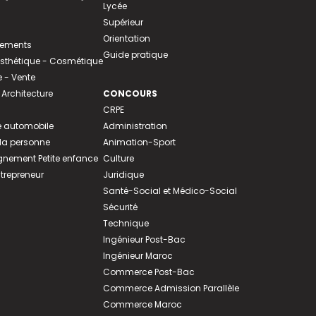
Lycée
Supérieur
Orientation
tements
Guide pratique
 Esthétique - Cosmétique
- Vente
 Architecture
CONCOURS
CRPE
 automobile
Administration
 la personne
Animation-Sport
ement Petite enfance
Culture
ntrepreneur
Juridique
Santé-Social et Médico-Social
Sécurité
Technique
Ingénieur Post-Bac
Ingénieur Maroc
Commerce Post-Bac
Commerce Admission Parallèle
Commerce Maroc