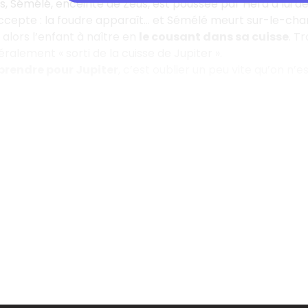
les, Sémélé, enceinte de Zeus, est poussée par Héra à lu
accepte : la foudre apparaît… et Sémélé meurt sur-le-ch
 alors l’enfant à naître en
le cousant dans sa cuisse
. T
éralement « sorti de la cuisse de Jupiter ».
prendre pour Jupiter
, c’est oublier un peu vite qu’on n’