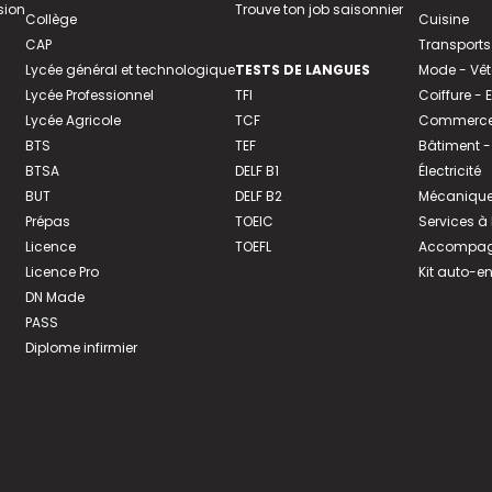
sion
Trouve ton job saisonnier
Collège
Cuisine
CAP
Transports
Lycée général et technologique
TESTS DE LANGUES
Mode - Vê
Lycée Professionnel
TFI
Coiffure -
Lycée Agricole
TCF
Commerce 
BTS
TEF
Bâtiment -
BTSA
DELF B1
Électricité
BUT
DELF B2
Mécanique
Prépas
TOEIC
Services à
Licence
TOEFL
Accompagn
Licence Pro
Kit auto-e
DN Made
PASS
Diplome infirmier