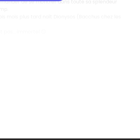
i demander de se montrer dans toute sa splendeur
amp.
rois mois plus tard naît Dionysos (Bacchus chez les
est pas… immortel 😏