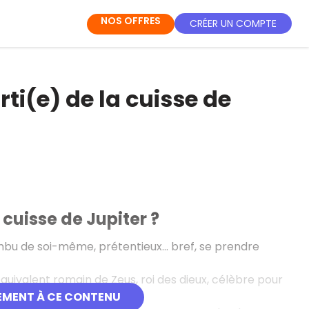
NOS OFFRES
CRÉER UN COMPTE
orti(e) de la cuisse de
a cuisse de Jupiter ?
imbu de soi-même, prétentieux… bref, se prendre
’équivalent romain de Zeus, roi des dieux, célèbre pour
EMENT À CE CONTENU