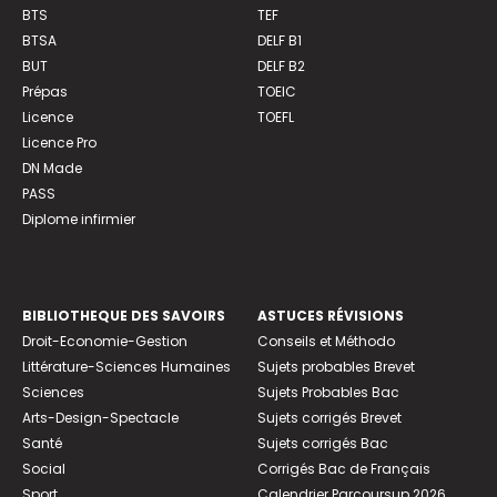
BTS
TEF
BTSA
DELF B1
BUT
DELF B2
Prépas
TOEIC
Licence
TOEFL
Licence Pro
DN Made
PASS
Diplome infirmier
BIBLIOTHEQUE DES SAVOIRS
ASTUCES RÉVISIONS
Droit-Economie-Gestion
Conseils et Méthodo
Littérature-Sciences Humaines
Sujets probables Brevet
Sciences
Sujets Probables Bac
Arts-Design-Spectacle
Sujets corrigés Brevet
Santé
Sujets corrigés Bac
Social
Corrigés Bac de Français
Sport
Calendrier Parcoursup 2026