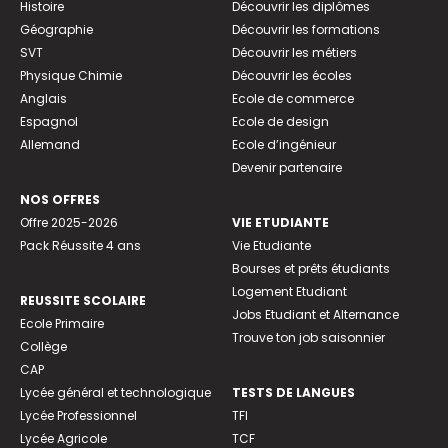
Histoire
Découvrir les diplômes
Géographie
Découvrir les formations
SVT
Découvrir les métiers
Physique Chimie
Découvrir les écoles
Anglais
Ecole de commerce
Espagnol
Ecole de design
Allemand
Ecole d’ingénieur
Devenir partenaire
NOS OFFRES
Offre 2025-2026
VIE ETUDIANTE
Pack Réussite 4 ans
Vie Etudiante
Bourses et prêts étudiants
Logement Etudiant
REUSSITE SCOLAIRE
Jobs Etudiant et Alternance
Ecole Primaire
Trouve ton job saisonnier
Collège
CAP
Lycée général et technologique
TESTS DE LANGUES
Lycée Professionnel
TFI
Lycée Agricole
TCF