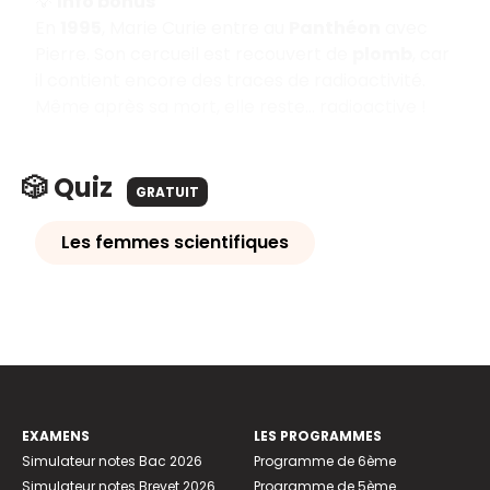
💡
Info bonus
En
1995
, Marie Curie entre au
Panthéon
avec
Pierre. Son cercueil est recouvert de
plomb
, car
il contient encore des traces de radioactivité.
Même après sa mort, elle reste… radioactive !
🎲 Quiz
GRATUIT
Les femmes scientifiques
EXAMENS
LES PROGRAMMES
Simulateur notes Bac 2026
Programme de 6ème
Simulateur notes Brevet 2026
Programme de 5ème