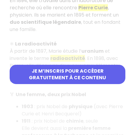
En 1894, elle travaille dans un laboratoire de
recherche où elle rencontre
Pierre Curie
,
physicien. Ils se marient en 1895 et forment un
duo scientifique légendaire
, tout en fondant
une famille.
⚛️
La radioactivité
À partir de 1897, Marie étudie l’
uranium
et
invente le terme
radioactivité
. En 1898, avec
Pierre, elle découvre deux nouveaux éléments :
JE M’INSCRIS POUR ACCÉDER
le
polonium
(en hommage à la Pologne) et le
GRATUITEMENT À CE CONTENU
radium
.
🏅
Une femme, deux prix Nobel
1903
: prix Nobel de
physique
(avec Pierre
Curie et Henri Becquerel)
1911
: prix Nobel de
chimie
, seule
Elle devient aussi la
première femme