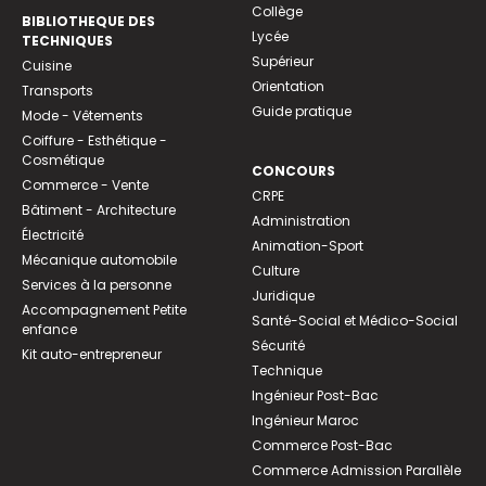
Collège
BIBLIOTHEQUE DES
Lycée
TECHNIQUES
Supérieur
Cuisine
Orientation
Transports
Guide pratique
Mode - Vêtements
Coiffure - Esthétique -
Cosmétique
CONCOURS
Commerce - Vente
CRPE
Bâtiment - Architecture
Administration
Électricité
Animation-Sport
Mécanique automobile
Culture
Services à la personne
Juridique
Accompagnement Petite
Santé-Social et Médico-Social
enfance
Sécurité
Kit auto-entrepreneur
Technique
Ingénieur Post-Bac
Ingénieur Maroc
Commerce Post-Bac
Commerce Admission Parallèle