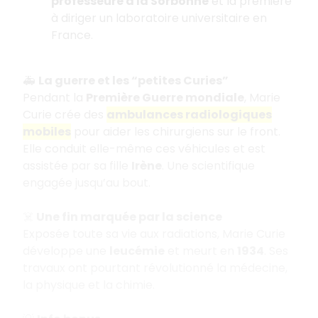
professeure à la Sorbonne
et la première
à diriger un laboratoire universitaire en
France.
🚑
La guerre et les “petites Curies”
Pendant la
Première Guerre mondiale
, Marie
Curie crée des
ambulances radiologiques
mobiles
pour aider les chirurgiens sur le front.
Elle conduit elle-même ces véhicules et est
assistée par sa fille
Irène
. Une scientifique
engagée jusqu’au bout.
☠️
Une fin marquée par la science
Exposée toute sa vie aux radiations, Marie Curie
développe une
leucémie
et meurt en
1934
. Ses
travaux ont pourtant révolutionné la médecine,
la physique et la chimie.