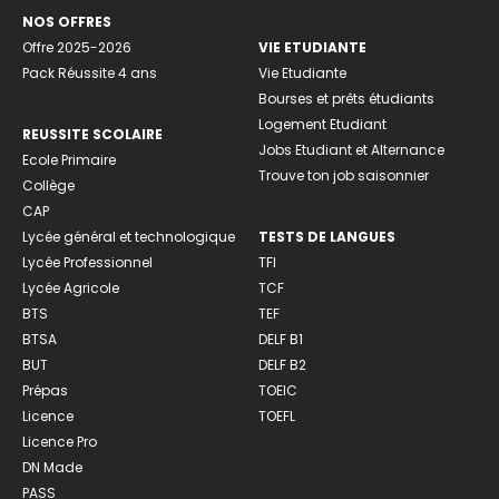
NOS OFFRES
Offre 2025-2026
VIE ETUDIANTE
Pack Réussite 4 ans
Vie Etudiante
Bourses et prêts étudiants
Logement Etudiant
REUSSITE SCOLAIRE
Jobs Etudiant et Alternance
Ecole Primaire
Trouve ton job saisonnier
Collège
CAP
Lycée général et technologique
TESTS DE LANGUES
Lycée Professionnel
TFI
Lycée Agricole
TCF
BTS
TEF
BTSA
DELF B1
BUT
DELF B2
Prépas
TOEIC
Licence
TOEFL
Licence Pro
DN Made
PASS