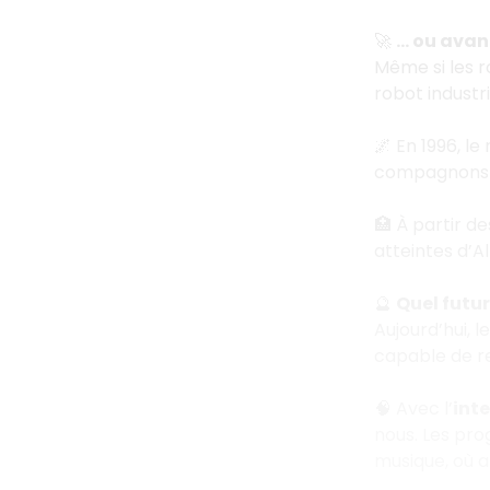
🚀
… ou avan
Même si les r
robot industri
🌌 En 1996, le
compagnons :
🏥 À partir d
atteintes d’A
🔮
Quel futur
Aujourd’hui, 
capable de re
🧠 Avec l’
inte
nous. Les pr
musique, où a