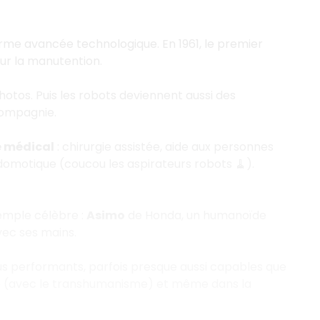
orme avancée technologique. En 1961, le premier
our la manutention.
otos. Puis les robots deviennent aussi des
compagnie.
 médical
: chirurgie assistée, aide aux personnes
domotique (coucou les aspirateurs robots 🧹).
emple célèbre :
Asimo
de Honda, un humanoïde
vec ses mains.
lus performants, parfois presque aussi capables que
e (avec le transhumanisme) et même dans la