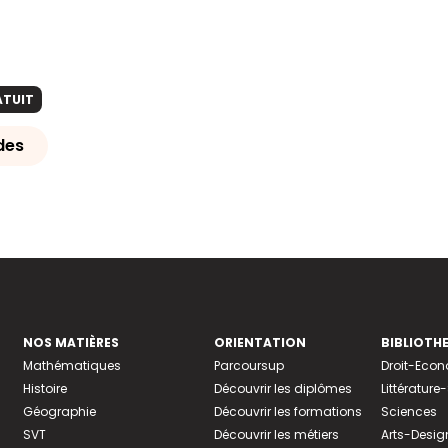
ATUIT
des
NOS MATIÈRES
ORIENTATION
BIBLIOTH
Mathématiques
Parcoursup
Droit-Eco
Histoire
Découvrir les diplômes
Littératur
Géographie
Découvrir les formations
Sciences
SVT
Découvrir les métiers
Arts-Desig