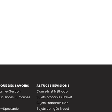
EQUE DES SAVOIRS
ASTUCES RÉVISIONS
nomie-Gestion
Conseils et Méthodo
e-Sciences Humaines
Sujets probables Brevet
Sujets Probables Bac
n-Spectacle
Sujets corrigés Brevet