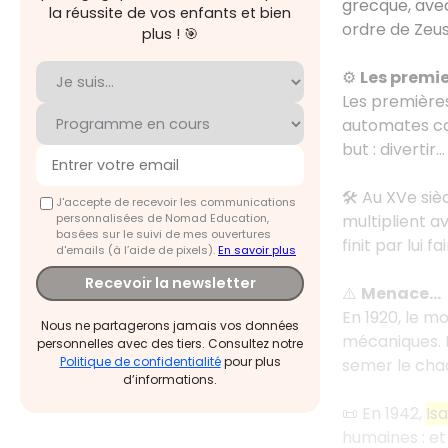
grecque, avec
la réussite de vos enfants et bien
ordre de Zeus
plus ! 🎯
⚙️
Les premie
Les première
automates ca
but : divertir… 
🛠️ Au XVe si
J'accepte de recevoir les communications
personnalisées de Nomad Education,
multiplient av
basées sur le suivi de mes ouvertures
finit par lui 
d'emails (à l’aide de pixels).
En savoir plus
Recevoir la newsletter
⚠️
Menace…
En 1920, le m
Nous ne partagerons jamais vos données
mécaniques. E
personnelles avec des tiers. Consultez notre
Politique de confidentialité
pour plus
semer le cha
d’informations.
📜 En 1942,
Is
humaines : et 