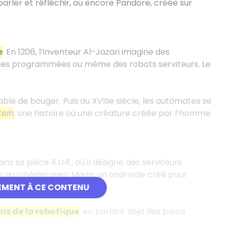
arler et réfléchir, ou encore Pandore, créée sur
e
. En 1206, l’inventeur Al-Jazari imagine des
nes programmées ou même des robots serviteurs. Le
ble de bouger. Puis au XVIIIe siècle, les automates se
tein
, une histoire où une créature créée par l’homme
ans sa pièce
R.U.R.
, où il désigne des serviteurs
s au cinéma avec Maria, un androïde créé pour
EMENT À CE CONTENU
lois de la robotique
, en parlant déjà des peurs