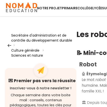
NOTRE PROJET
PRIMAIRE
COLLÈGE
LYCÉE
SU
Les rob
Secrétaire d'administration et de
contrôle du développement durable
>
Culture générale
>
📝 Mini-c
Sciences et nature
Robot
🤖
Étymologi
Le mot
robot
💌 Premier pas vers la réussite
humaine. Mais 
Inscrivez-vous à notre newsletter !
famille XXL !
Chaque semaine dans votre boite
mail : conseils, contenus
🏛️ Depuis tou
pédagogiques, toutes les clés pour