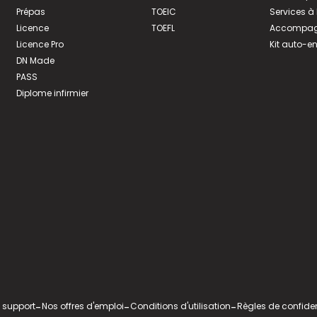
Prépas
TOEIC
Services à
Licence
TOEFL
Accompagn
Licence Pro
Kit auto-e
DN Made
PASS
Diplome infirmier
 support
-
Nos offres d'emploi
-
Conditions d'utilisation
-
Règles de confiden