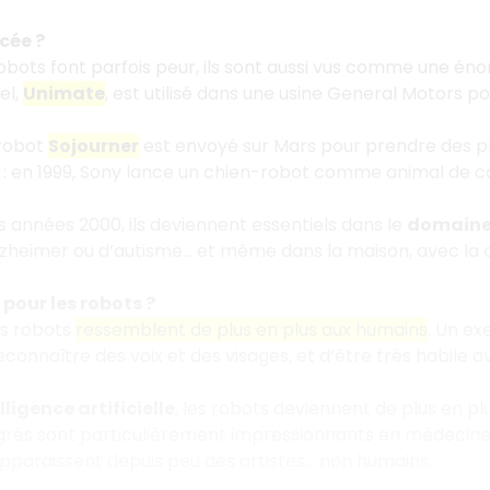
cée ?
obots font parfois peur, ils sont aussi vus comme une én
el,
Unimate
, est utilisé dans une usine General Motors p
 robot
Sojourner
est envoyé sur Mars pour prendre des ph
 en 1999, Sony lance un chien-robot comme animal de 
es années 2000, ils deviennent essentiels dans le
domaine
lzheimer ou d’autisme… et même dans la maison, avec la 
 pour les robots ?
les robots
ressemblent de plus en plus aux humains
. Un ex
connaître des voix et des visages, et d’être très habile a
lligence artificielle
, les robots deviennent de plus en p
ogrès sont particulièrement impressionnants en médecin
pparaissent depuis peu des artistes… non humains.