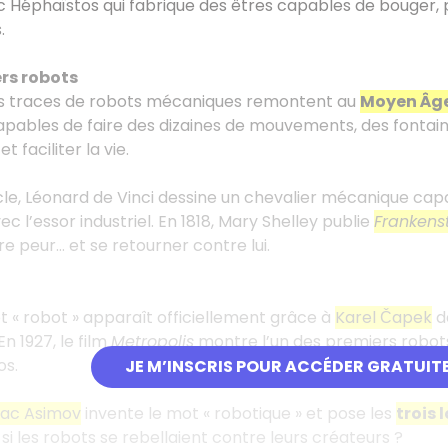
 Héphaïstos qui fabrique des êtres capables de bouger, p
.
rs robots
s traces de robots mécaniques remontent au
Moyen Âg
pables de faire des dizaines de mouvements, des fontai
et faciliter la vie.
ècle, Léonard de Vinci dessine un chevalier mécanique capa
ec l’essor industriel. En 1818, Mary Shelley publie
Frankens
faire peur… et se retourner contre lui.
ot « robot » apparaît officiellement grâce à
Karel Čapek
d
n 1927, le film
Metropolis
montre l’un des premiers robot
os.
JE M’INSCRIS POUR ACCÉDER GRATUIT
aac Asimov
invente le mot « robotique » et pose les
trois 
si les robots se rebellaient contre leurs créateurs ?