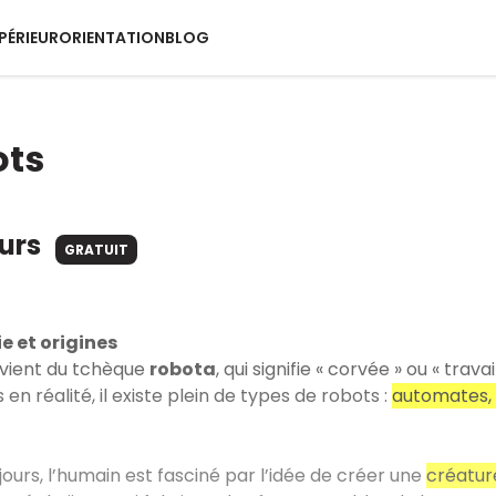
PÉRIEUR
ORIENTATION
BLOG
ots
ours
GRATUIT
e et origines
vient du tchèque
robota
, qui signifie « corvée » ou « tra
en réalité, il existe plein de types de robots :
automates, 
jours, l’humain est fasciné par l’idée de créer une
créature