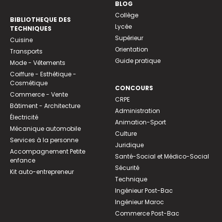
BLOG
Collège
BIBLIOTHEQUE DES
Lycée
TECHNIQUES
Supérieur
Cuisine
Orientation
Transports
Guide pratique
Mode - Vêtements
Coiffure - Esthétique -
Cosmétique
CONCOURS
Commerce - Vente
CRPE
Bâtiment - Architecture
Administration
Électricité
Animation-Sport
Mécanique automobile
Culture
Services à la personne
Juridique
Accompagnement Petite
Santé-Social et Médico-Social
enfance
Sécurité
Kit auto-entrepreneur
Technique
Ingénieur Post-Bac
Ingénieur Maroc
Commerce Post-Bac