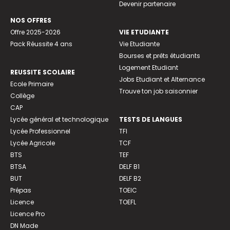
Devenir partenaire
NOS OFFRES
Offre 2025-2026
VIE ETUDIANTE
Pack Réussite 4 ans
Vie Etudiante
Bourses et prêts étudiants
Logement Etudiant
REUSSITE SCOLAIRE
Jobs Etudiant et Alternance
Ecole Primaire
Trouve ton job saisonnier
Collège
CAP
Lycée général et technologique
TESTS DE LANGUES
Lycée Professionnel
TFI
Lycée Agricole
TCF
BTS
TEF
BTSA
DELF B1
BUT
DELF B2
Prépas
TOEIC
Licence
TOEFL
Licence Pro
DN Made