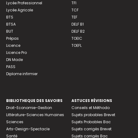
Lycée Professionnel
TFI
Lycée Agricole
TCF
BTS
TEF
BTSA
DELF B1
BUT
DELF B2
Prépas
TOEIC
Licence
TOEFL
Licence Pro
DN Made
PASS
Diplome infirmier
BIBLIOTHEQUE DES SAVOIRS
ASTUCES RÉVISIONS
Droit-Economie-Gestion
Conseils et Méthodo
Littérature-Sciences Humaines
Sujets probables Brevet
Sciences
Sujets Probables Bac
Arts-Design-Spectacle
Sujets corrigés Brevet
Santé
Sujets corrigés Bac