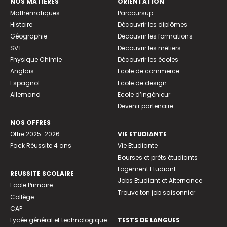
NOS MATIÈRES
ORIENTATION
Mathématiques
Parcoursup
Histoire
Découvrir les diplômes
Géographie
Découvrir les formations
SVT
Découvrir les métiers
Physique Chimie
Découvrir les écoles
Anglais
Ecole de commerce
Espagnol
Ecole de design
Allemand
Ecole d’ingénieur
Devenir partenaire
NOS OFFRES
Offre 2025-2026
VIE ETUDIANTE
Pack Réussite 4 ans
Vie Etudiante
Bourses et prêts étudiants
Logement Etudiant
REUSSITE SCOLAIRE
Jobs Etudiant et Alternance
Ecole Primaire
Trouve ton job saisonnier
Collège
CAP
Lycée général et technologique
TESTS DE LANGUES