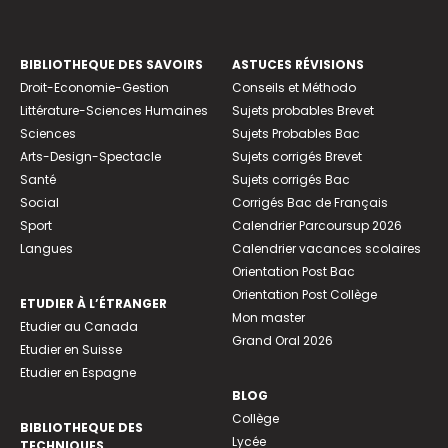
BIBLIOTHEQUE DES SAVOIRS
ASTUCES RÉVISIONS
Droit-Economie-Gestion
Conseils et Méthodo
Littérature-Sciences Humaines
Sujets probables Brevet
Sciences
Sujets Probables Bac
Arts-Design-Spectacle
Sujets corrigés Brevet
Santé
Sujets corrigés Bac
Social
Corrigés Bac de Français
Sport
Calendrier Parcoursup 2026
Langues
Calendrier vacances scolaires
Orientation Post Bac
Orientation Post Collège
ETUDIER À L’ÉTRANGER
Mon master
Etudier au Canada
Grand Oral 2026
Etudier en Suisse
Etudier en Espagne
BLOG
Collège
BIBLIOTHEQUE DES
Lycée
TECHNIQUES