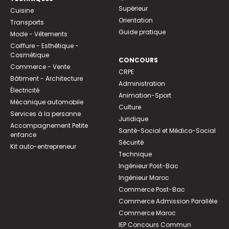
Supérieur
Cuisine
Orientation
Transports
Guide pratique
Mode - Vêtements
Coiffure - Esthétique -
Cosmétique
CONCOURS
Commerce - Vente
CRPE
Bâtiment - Architecture
Administration
Électricité
Animation-Sport
Mécanique automobile
Culture
Services à la personne
Juridique
Accompagnement Petite
Santé-Social et Médico-Social
enfance
Sécurité
Kit auto-entrepreneur
Technique
Ingénieur Post-Bac
Ingénieur Maroc
Commerce Post-Bac
Commerce Admission Parallèle
Commerce Maroc
IEP Concours Commun