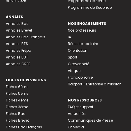
Brevet 2026
Programme de 3ème
Programme de Seconde
ANNALES
Annales Bac
NOS ENGAGEMENTS
Annales Brevet
Nos professeurs
Annales Bac Français
IA
Annales BTS
Réussite scolaire
Annales Prépa
Orientation
Annales BUT
Sport
Annales CRPE
Citoyenneté
Afrique
Francophonie
FICHES DE RÉVISIONS
Rapport - Entreprise à mission
Fiches 6ème
Fiches 5ème
Fiches 4ème
NOS RESSOURCES
Fiches 3ème
FAQ et support
Fiches Bac
Actualités
Fiches Brevet
Communiqués de Presse
Fiches Bac Français
Kit Média