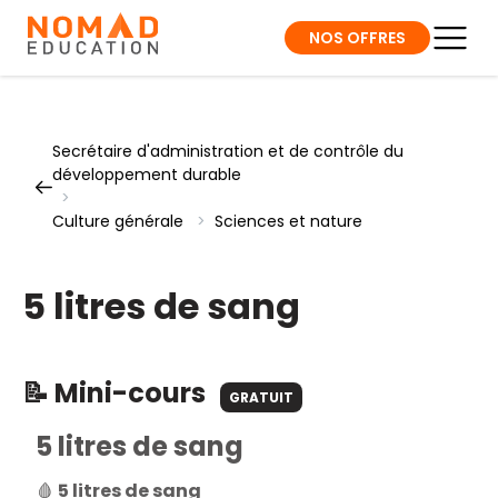
NOS OFFRES
Secrétaire d'administration et de contrôle du
développement durable
>
Culture générale
>
Sciences et nature
5 litres de sang
📝 Mini-cours
GRATUIT
5 litres de sang
🩸
5 litres de sang