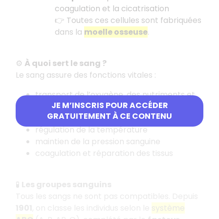
coagulation et la cicatrisation
👉 Toutes ces cellules sont fabriquées
dans la
moelle osseuse
.
⚙️
À quoi sert le sang ?
Le sang assure des fonctions vitales :
transport de l’oxygène, des nutriments et
JE M’INSCRIS POUR ACCÉDER
des déchets
GRATUITEMENT À CE CONTENU
défense immunitaire
régulation de la température
maintien de la pression sanguine
coagulation et réparation des tissus
🧪
Les groupes sanguins
Tous les sangs ne sont pas compatibles. Depuis
1901
, on classe les individus selon le
système