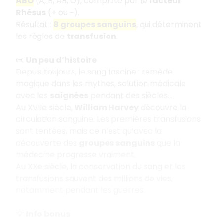
ABO
(A, B, AB, O), complété par le
facteur
Rhésus
(+ ou −).
Résultat :
8 groupes sanguins
, qui déterminent
les règles de
transfusion
.
📜
Un peu d’histoire
Depuis toujours, le sang fascine : remède
magique dans les mythes, solution médicale
avec les
saignées
pendant des siècles…
Au XVIIe siècle,
William Harvey
découvre la
circulation sanguine. Les premières transfusions
sont tentées, mais ce n’est qu’avec la
découverte des
groupes sanguins
que la
médecine progresse vraiment.
Au XXe siècle, la conservation du sang et les
transfusions sauvent des millions de vies,
notamment pendant les guerres.
💡
Info bonus