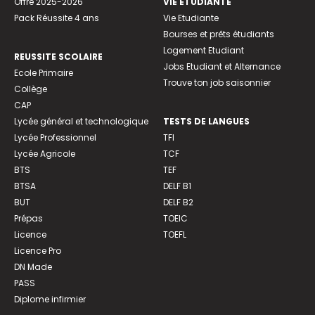
Offre 2025-2026
VIE ETUDIANTE
Pack Réussite 4 ans
Vie Etudiante
Bourses et prêts étudiants
Logement Etudiant
REUSSITE SCOLAIRE
Jobs Etudiant et Alternance
Ecole Primaire
Trouve ton job saisonnier
Collège
CAP
Lycée général et technologique
TESTS DE LANGUES
Lycée Professionnel
TFI
Lycée Agricole
TCF
BTS
TEF
BTSA
DELF B1
BUT
DELF B2
Prépas
TOEIC
Licence
TOEFL
Licence Pro
DN Made
PASS
Diplome infirmier