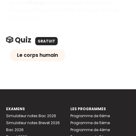
Le mot
Rhésus
vient d’un singe, le
Macaca
rhesus
, utilisé pour identifier le facteur Rhésus
chez l’humain.
🎲 Quiz
GRATUIT
Le corps humain
EXAMENS
LES PROGRAMMES
Simulateur notes Bac 2026
Programme de 6ème
Simulateur notes Brevet 2026
Programme de 5ème
Bac 2026
Programme de 4ème