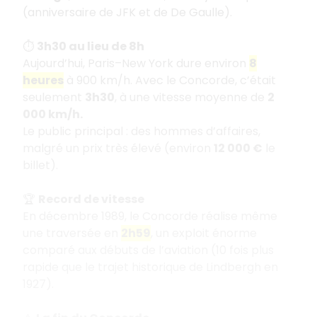
(anniversaire de JFK et de De Gaulle).
⏱️
3h30 au lieu de 8h
Aujourd’hui, Paris–New York dure environ
8
heures
à 900 km/h. Avec le Concorde, c’était
seulement
3h30
, à une vitesse moyenne de
2
000 km/h.
Le public principal : des hommes d’affaires,
malgré un prix très élevé (environ
12 000 €
le
billet).
🏆
Record de vitesse
En décembre 1989, le Concorde réalise même
une traversée en
2h59
, un exploit énorme
comparé aux débuts de l’aviation (10 fois plus
rapide que le trajet historique de Lindbergh en
1927).