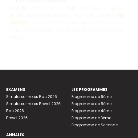
⚠️
La fin du Concorde
En juillet 2000, un Concorde s’écrase peu après
le décollage d’un vol vers New York, causant
113
morts
. L’avion est immobilisé 14 mois, puis les
vols commerciaux s’arrêtent définitivement en
2003
.
EXAMENS
LES PROGRAMMES
Simulateur notes Bac 2026
Programme de 6ème
Simulateur notes Brevet 2026
Programme de 5ème
Bac 2026
Programme de 4ème
Brevet 2026
Programme de 3ème
Programme de Seconde
ANNALES