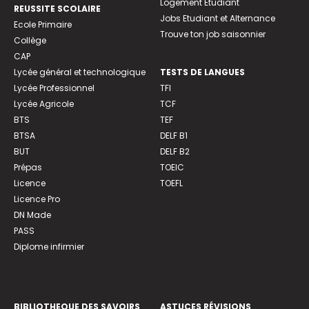
Logement Etudiant
REUSSITE SCOLAIRE
Jobs Etudiant et Alternance
Ecole Primaire
Trouve ton job saisonnier
Collège
CAP
Lycée général et technologique
TESTS DE LANGUES
Lycée Professionnel
TFI
Lycée Agricole
TCF
BTS
TEF
BTSA
DELF B1
BUT
DELF B2
Prépas
TOEIC
Licence
TOEFL
Licence Pro
DN Made
PASS
Diplome infirmier
BIBLIOTHEQUE DES SAVOIRS
ASTUCES RÉVISIONS