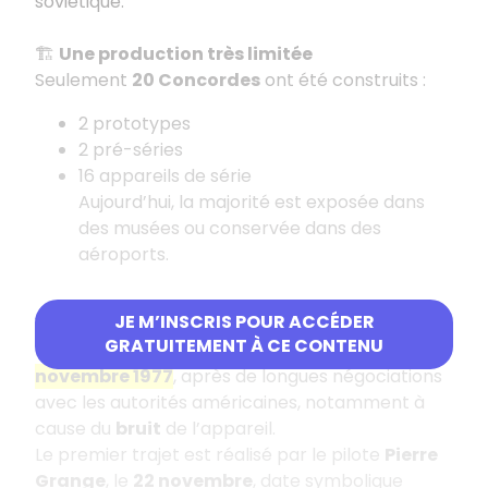
soviétique.
🏗️
Une production très limitée
Seulement
20 Concordes
ont été construits :
2 prototypes
2 pré-séries
16 appareils de série
Aujourd’hui, la majorité est exposée dans
des musées ou conservée dans des
aéroports.
JE M’INSCRIS POUR ACCÉDER
🗽
Paris – New York : un vol mythique
GRATUITEMENT À CE CONTENU
Le premier vol vers New York a lieu en
novembre 1977
, après de longues négociations
avec les autorités américaines, notamment à
cause du
bruit
de l’appareil.
Le premier trajet est réalisé par le pilote
Pierre
Grange
, le
22 novembre
, date symbolique