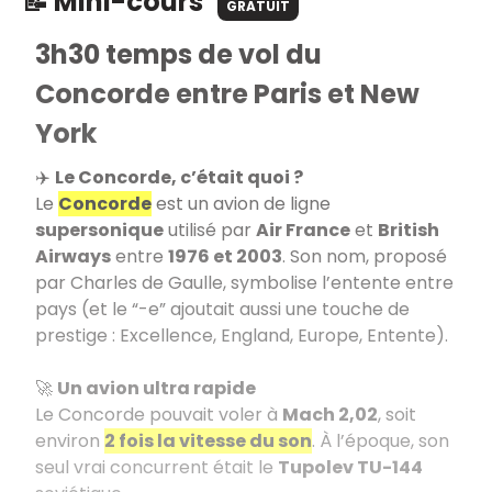
📝 Mini-cours
GRATUIT
3h30 temps de vol du
Concorde entre Paris et New
York
✈️
Le Concorde, c’était quoi ?
Le
Concorde
est un avion de ligne
supersonique
utilisé par
Air France
et
British
Airways
entre
1976 et 2003
. Son nom, proposé
par Charles de Gaulle, symbolise l’entente entre
pays (et le “-e” ajoutait aussi une touche de
prestige : Excellence, England, Europe, Entente).
🚀
Un avion ultra rapide
Le Concorde pouvait voler à
Mach 2,02
, soit
environ
2 fois la vitesse du son
. À l’époque, son
seul vrai concurrent était le
Tupolev TU-144