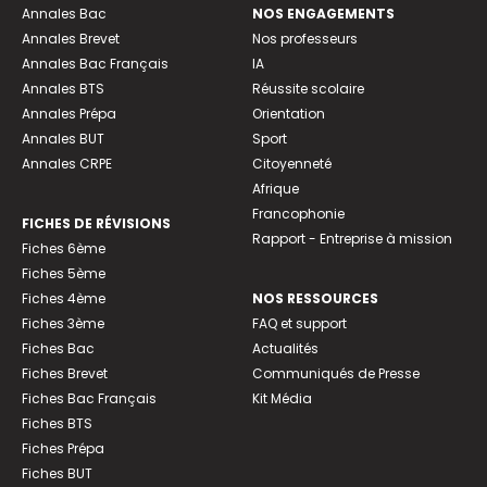
Annales Bac
NOS ENGAGEMENTS
Annales Brevet
Nos professeurs
Annales Bac Français
IA
Annales BTS
Réussite scolaire
Annales Prépa
Orientation
Annales BUT
Sport
Annales CRPE
Citoyenneté
Afrique
Francophonie
FICHES DE RÉVISIONS
Rapport - Entreprise à mission
Fiches 6ème
Fiches 5ème
Fiches 4ème
NOS RESSOURCES
Fiches 3ème
FAQ et support
Fiches Bac
Actualités
Fiches Brevet
Communiqués de Presse
Fiches Bac Français
Kit Média
Fiches BTS
Fiches Prépa
Fiches BUT