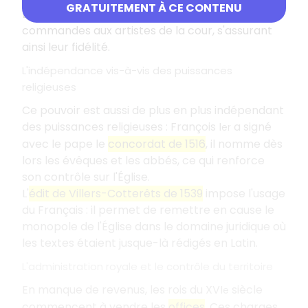
GRATUITEMENT À CE CONTENU
Louis XIV pensionne les nobles et passe des
commandes aux artistes de la cour, s'assurant
ainsi leur fidélité.
L'indépendance vis-à-vis des puissances
religieuses
Ce pouvoir est aussi de plus en plus indépendant
des puissances religieuses : François I
a signé
er
avec le pape le
concordat de 1516
, il nomme dès
lors les évêques et les abbés, ce qui renforce
son contrôle sur l'Église.
L'
édit de Villers-Cotterêts de 1539
impose l'usage
du Français : il permet de remettre en cause le
monopole de l'Église dans le domaine juridique où
les textes étaient jusque-là rédigés en Latin.
L'administration royale et le contrôle du territoire
En manque de revenus, les rois du XVI
siècle
e
commencent à vendre les
offices
. Ces charges