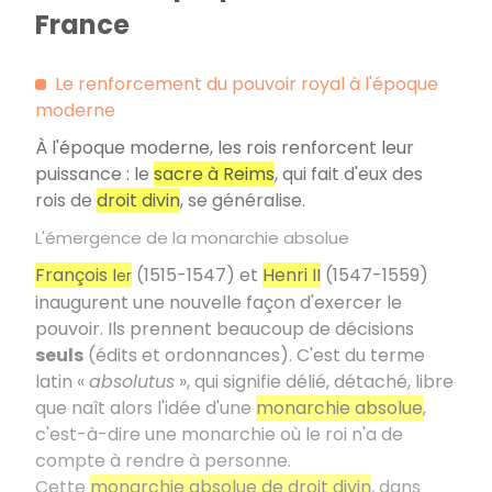
France
Le renforcement du pouvoir royal à l'époque
moderne
À l'époque moderne, les rois renforcent leur
puissance : le
sacre à Reims
, qui fait d'eux des
rois de
droit divin
, se généralise.
L'émergence de la monarchie absolue
François I
(1515-1547) et
Henri II
(1547-1559)
er
inaugurent une nouvelle façon d'exercer le
pouvoir. Ils prennent beaucoup de décisions
seuls
(édits et ordonnances). C'est du terme
latin «
absolutus
», qui signifie délié, détaché, libre
que naît alors l'idée d'une
monarchie absolue
,
c'est-à-dire une monarchie où le roi n'a de
compte à rendre à personne.
Cette
monarchie absolue de droit divin
, dans