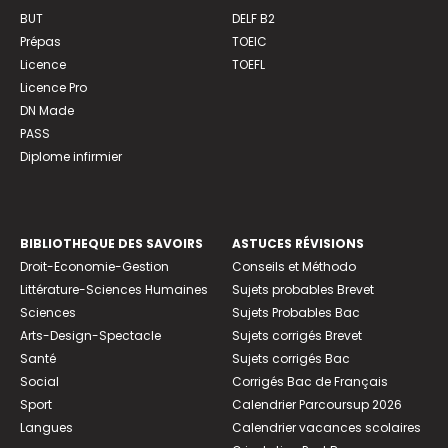
BUT
DELF B2
Prépas
TOEIC
Licence
TOEFL
Licence Pro
DN Made
PASS
Diplome infirmier
BIBLIOTHEQUE DES SAVOIRS
ASTUCES RÉVISIONS
Droit-Economie-Gestion
Conseils et Méthodo
Littérature-Sciences Humaines
Sujets probables Brevet
Sciences
Sujets Probables Bac
Arts-Design-Spectacle
Sujets corrigés Brevet
Santé
Sujets corrigés Bac
Social
Corrigés Bac de Français
Sport
Calendrier Parcoursup 2026
Langues
Calendrier vacances scolaires