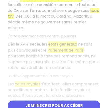
laquelle le roi se considère comme le lieutenant
de Dieu sur Terre, connaît son apogée sous
Louis
XIV
. Dès 1661, à la mort du Cardinal Mazarin, il
décide même de gouverner sans Premier
ministre.
L'affaiblissement des contre-pouvoirs
Dès le XVI
siècle, les
états généraux
ne sont
e
plus convoqués et le
Parlement de Paris
,
pourtant habilité à faire des remontrances, ne
s'oppose plus aux rois. Louis XIV finit même par lui
retirer son droit de remontrance.
Le développement de la cour royale
Les
cours royales
s'étoffent : elles comprennent
conseillers, membres de la famille royale et
nobles. Elles suivent le roi de château en
château. Il faut attendre
1682
et l'inauguration
JE M’INSCRIS POUR ACCÉDER
du
Versailles
de Louis XIV pour que la cour se fixe.