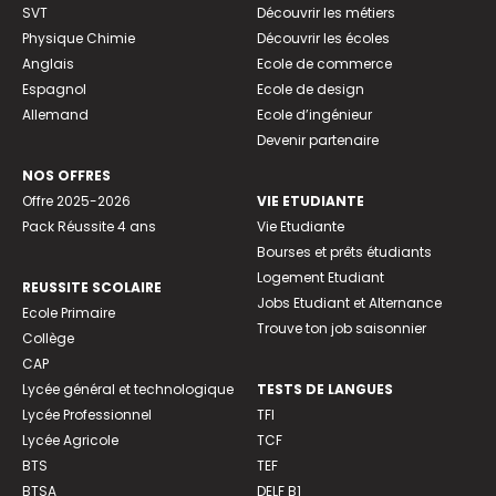
SVT
Découvrir les métiers
Physique Chimie
Découvrir les écoles
Anglais
Ecole de commerce
Espagnol
Ecole de design
Allemand
Ecole d’ingénieur
Devenir partenaire
NOS OFFRES
Offre 2025-2026
VIE ETUDIANTE
Pack Réussite 4 ans
Vie Etudiante
Bourses et prêts étudiants
Logement Etudiant
REUSSITE SCOLAIRE
Jobs Etudiant et Alternance
Ecole Primaire
Trouve ton job saisonnier
Collège
CAP
Lycée général et technologique
TESTS DE LANGUES
Lycée Professionnel
TFI
Lycée Agricole
TCF
BTS
TEF
BTSA
DELF B1