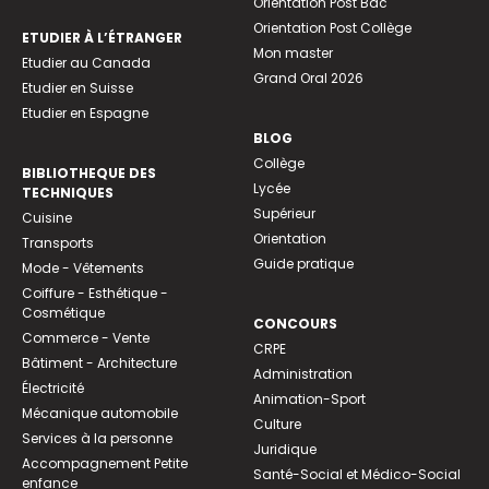
Orientation Post Bac
Orientation Post Collège
ETUDIER À L’ÉTRANGER
Mon master
Etudier au Canada
Grand Oral 2026
Etudier en Suisse
Etudier en Espagne
BLOG
Collège
BIBLIOTHEQUE DES
Lycée
TECHNIQUES
Supérieur
Cuisine
Orientation
Transports
Guide pratique
Mode - Vêtements
Coiffure - Esthétique -
Cosmétique
CONCOURS
Commerce - Vente
CRPE
Bâtiment - Architecture
Administration
Électricité
Animation-Sport
Mécanique automobile
Culture
Services à la personne
Juridique
Accompagnement Petite
Santé-Social et Médico-Social
enfance