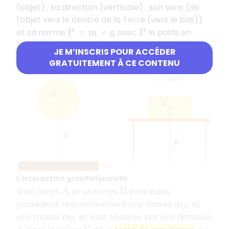
l'objet) ; sa direction (verticale) ; son sens (de
l'objet vers le centre de la Terre (vers le bas))
et sa norme
avec
le poids en
P
=
m
×
g
P
Newton N,
masse de l'objet en kg et
m
g
JE M’INSCRIS POUR ACCÉDER
intensité de la pesanteur en
.
N
.
k
g
−
1
GRATUITEMENT À CE CONTENU
L'interaction gravitationnelle
Si un corps
et un corps
ponctuels
A
B
possèdent respectivement une masse
et
m
A
une masse
et sont séparés par une distance
m
B