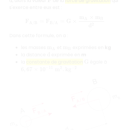
, alors la valeur
de la
force de gravitation
qui
d
F
s'exerce entre eux est :
F
A
/
B
=
F
B
/
A
=
G
×
m
A
×
m
B
d
2
Dans cette formule, on a :
les masses
et
exprimées en
kg
m
A
m
B
la distance
exprimée en
m
d
la
constante de gravitation
égale à
G
6
,
67
×
10
−
11
m
2
.
k
g
−
2