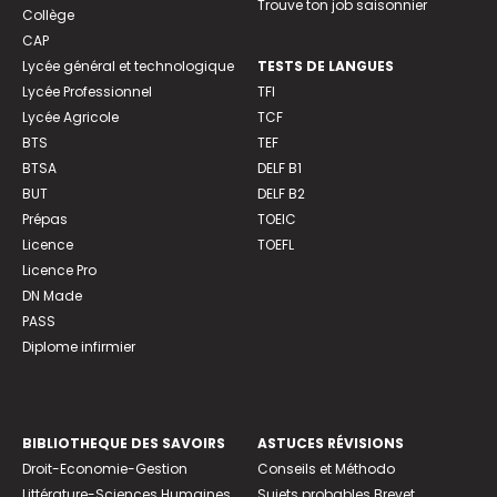
Trouve ton job saisonnier
Collège
CAP
Lycée général et technologique
TESTS DE LANGUES
Lycée Professionnel
TFI
Lycée Agricole
TCF
BTS
TEF
BTSA
DELF B1
BUT
DELF B2
Prépas
TOEIC
Licence
TOEFL
Licence Pro
DN Made
PASS
Diplome infirmier
BIBLIOTHEQUE DES SAVOIRS
ASTUCES RÉVISIONS
Droit-Economie-Gestion
Conseils et Méthodo
Littérature-Sciences Humaines
Sujets probables Brevet