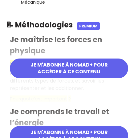
Mécanique
📝 Méthodologies
PREMIUM
Je maîtrise les forces en
physique
Objectif
JE M'ABONNE À NOMAD+ POUR
ACCÉDER À CE CONTENU
Définir ce qu'est une force, connaître les
différents types de forces, et savoir les
représenter et les additionner.
Pourquoi c'est important
?
Je comprends le travail et
l’énergie
JE M'ABONNE À NOMAD+ POUR
Objectif