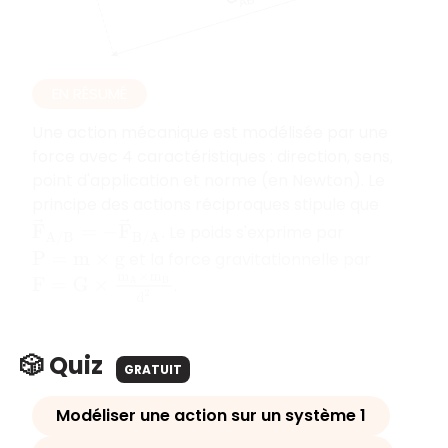
EN RÉSUMÉ
Une action mécanique est modélisée par une
force avec 4 caractéristiques : direction, sens,
point d'application et norme (en Newton). Le
principe des actions réciproques stipule que
F
→
A
/
B
=
−
F
→
B
/
A
. Le poids s'exprime par
et la force gravitationnelle par
P
=
m
×
g
F
=
G
×
m
A
×
m
B
d
2
.
🎲 Quiz
GRATUIT
Modéliser une action sur un système 1