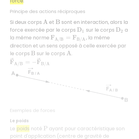
force
.
Principe des actions réciproques
Si deux corps
et
sont en interaction, alors la
A
B
force exercée par le corps
sur le corps
a
D
1
D
2
la même norme
, la même
F
A
/
B
=
F
B
/
A
direction et un sens opposé à celle exercée par
le corps
sur le corps
.
B
A
F
→
A
/
B
=
−
F
→
B
/
A
Exemples de forces
Le poids
Le
poids
noté
ayant pour caractéristique son
P
point d'application (centre de gravité de