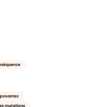
nséquence
mposantes
les mutations