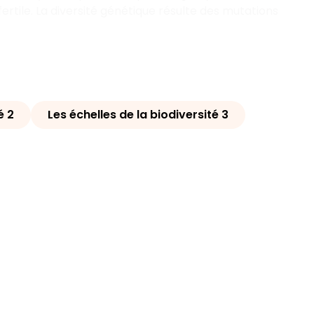
rtile. La diversité génétique résulte des mutations
́ 2
Les échelles de la biodiversité 3