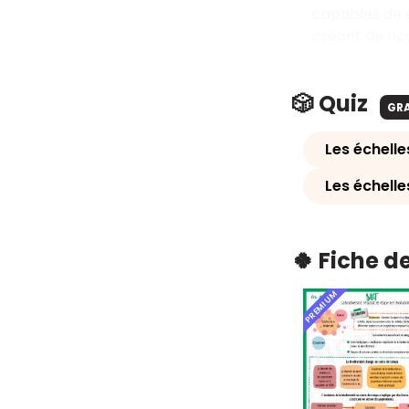
capables de s
créant de nou
🎲 Quiz
GR
Les échelle
Les échelle
🍀 Fiche d
PREMIUM