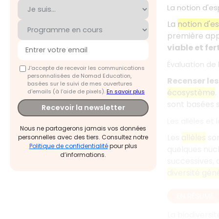
La notion d'e
La
notion d'e
première appr
viable et fert
Évaluation de 
J'accepte de recevoir les communications
personnalisées de Nomad Education,
Recenser les
basées sur le suivi de mes ouvertures
écosystème
.
d'emails (à l’aide de pixels).
En savoir plus
sont basées s
Recevoir la newsletter
Les allèles et
Nous ne partagerons jamais vos données
Les
allèles
son
personnelles avec des tiers. Consultez notre
Politique de confidentialité
pour plus
quelques nucl
d’informations.
successives,
diversité gén
EN RÉSUMÉ
La biodiversi