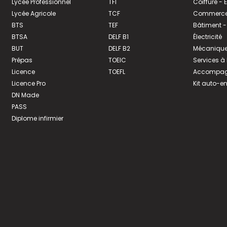
Lycée Professionnel
TFI
Coiffure -
Lycée Agricole
TCF
Commerce 
BTS
TEF
Bâtiment -
BTSA
DELF B1
Électricité
BUT
DELF B2
Mécanique
Prépas
TOEIC
Services à
Licence
TOEFL
Accompagn
Licence Pro
Kit auto-e
DN Made
PASS
Diplome infirmier