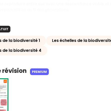
e reproduire entre eux avec une descendance viable et fe
veaux allèles au fil des générations.
ATUIT
s de la biodiversité 1
Les échelles de la biodiversite
s de la biodiversité 4
e révision
PREMIUM