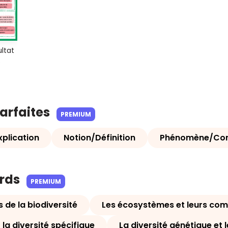
ultat
e
parfaites
PREMIUM
plication
Notion/Définition
Phénomène/Co
ards
PREMIUM
s de la biodiversité
Les écosystèmes et leurs co
 la diversité spécifique
La diversité génétique et 