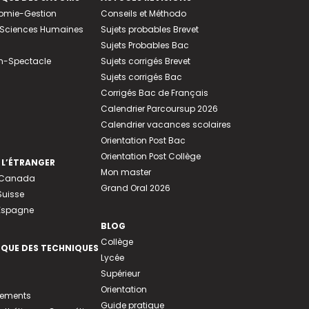
nomie-Gestion
Conseils et Méthodo
e-Sciences Humaines
Sujets probables Brevet
Sujets Probables Bac
n-Spectacle
Sujets corrigés Brevet
Sujets corrigés Bac
Corrigés Bac de Français
Calendrier Parcoursup 2026
Calendrier vacances scolaires
Orientation Post Bac
Orientation Post Collège
 L’ÉTRANGER
Mon master
u Canada
Grand Oral 2026
Suisse
 Espagne
BLOG
Collège
EQUE DES TECHNIQUES
Lycée
Supérieur
Orientation
tements
Guide pratique