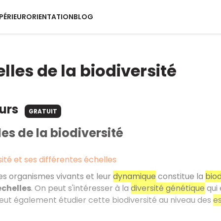
PÉRIEUR
ORIENTATION
BLOG
elles de la biodiversité
ours
GRATUIT
les de la biodiversité
sité et ses différentes échelles
s organismes vivants et leur
dynamique
constitue la
biod
échelles
. On peut s'intéresser à la
diversité génétique
qui 
ut également étudier cette biodiversité au niveau des
e