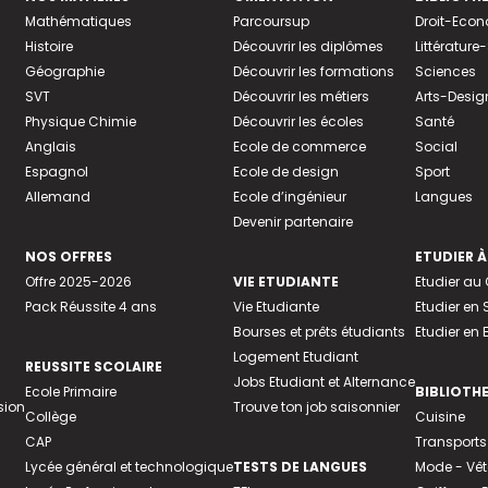
Mathématiques
Parcoursup
Droit-Eco
Histoire
Découvrir les diplômes
Littératur
Géographie
Découvrir les formations
Sciences
SVT
Découvrir les métiers
Arts-Desig
Physique Chimie
Découvrir les écoles
Santé
Anglais
Ecole de commerce
Social
Espagnol
Ecole de design
Sport
Allemand
Ecole d’ingénieur
Langues
Devenir partenaire
NOS OFFRES
ETUDIER À
Offre 2025-2026
VIE ETUDIANTE
Etudier a
Pack Réussite 4 ans
Vie Etudiante
Etudier en 
Bourses et prêts étudiants
Etudier en
Logement Etudiant
REUSSITE SCOLAIRE
Jobs Etudiant et Alternance
Ecole Primaire
BIBLIOTH
sion
Trouve ton job saisonnier
Collège
Cuisine
CAP
Transports
Lycée général et technologique
TESTS DE LANGUES
Mode - Vê