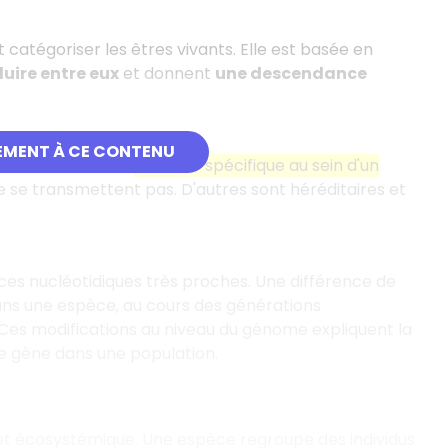
atégoriser les êtres vivants. Elle est basée en
uire entre eux
et donnent
une descendance
EMENT À CE CONTENU
rmet d'évaluer la
diversité spécifique au sein d'un
e se transmettent pas. D'autres sont héréditaires et
ces nucléotidiques très proches. Une différence de
ans une espèce, au cours des générations
. Ces modifications au niveau du génome expliquent la
 gène dans une population.
ue et écosystémique. Une espèce regroupe des individus