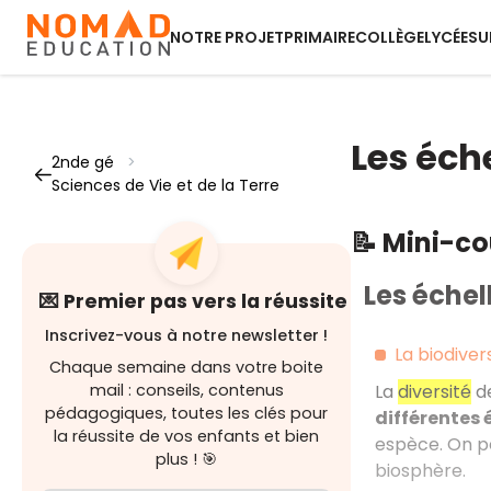
NOTRE PROJET
PRIMAIRE
COLLÈGE
LYCÉE
SU
Les éch
2nde gé
>
Sciences de Vie et de la Terre
📝 Mini-c
Les échel
💌 Premier pas vers la réussite
Inscrivez-vous à notre newsletter !
La biodiver
Chaque semaine dans votre boite
mail : conseils, contenus
La
diversité
de
pédagogiques, toutes les clés pour
différentes 
la réussite de vos enfants et bien
espèce. On pe
plus ! 🎯
biosphère.