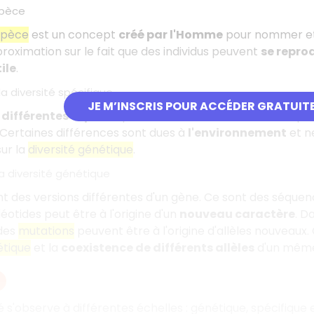
spèce
spèce
est un concept
créé par l'Homme
pour nommer et c
oximation sur le fait que des individus peuvent
se reprod
ile
.
la diversité spécifique
JE M’INSCRIS POUR ACCÉDER GRATUIT
 différentes espèces
présentes dans un milieu de vie pe
 Certaines différences sont dues à
l'environnement
et n
ur la
diversité génétique
.
 la diversité génétique
t des versions différentes d'un gène. Ce sont des séquen
éotides peut être à l'origine d'un
nouveau caractère
. D
 des
mutations
peuvent être à l'origine d'allèles nouveaux
étique
et la
coexistence de différents allèles
d'un même
té s'observe à différentes échelles : génétique, spécifiq