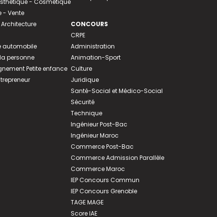
 Esthétique - Cosmétique
- Vente
 Architecture
CONCOURS
CRPE
 automobile
Administration
 la personne
Animation-Sport
ement Petite enfance
Culture
ntrepreneur
Juridique
Santé-Social et Médico-Social
Sécurité
Technique
Ingénieur Post-Bac
Ingénieur Maroc
Commerce Post-Bac
Commerce Admission Parallèle
Commerce Maroc
IEP Concours Commun
IEP Concours Grenoble
TAGE MAGE
Score IAE