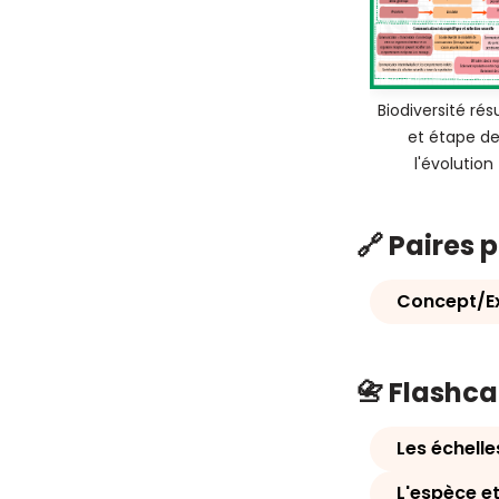
Biodiversité rés
et étape d
l'évolution
🔗 Paires 
Concept/Ex
📇 Flashc
Les échelle
L'espèce et