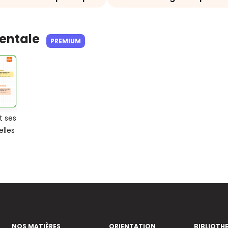
Mentale
PREMIUM
t ses
elles
NOS MATIÈRES
ORIENTATION
BIBLIOTH