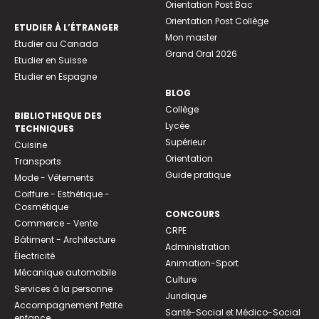
Orientation Post Bac
Orientation Post Collège
ETUDIER À L’ÉTRANGER
Mon master
Etudier au Canada
Grand Oral 2026
Etudier en Suisse
Etudier en Espagne
BLOG
Collège
BIBLIOTHEQUE DES
Lycée
TECHNIQUES
Supérieur
Cuisine
Orientation
Transports
Guide pratique
Mode - Vêtements
Coiffure - Esthétique -
Cosmétique
CONCOURS
Commerce - Vente
CRPE
Bâtiment - Architecture
Administration
Électricité
Animation-Sport
Mécanique automobile
Culture
Services à la personne
Juridique
Accompagnement Petite
Santé-Social et Médico-Social
enfance