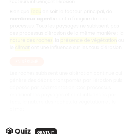
Facteurs influençant l'érosion
Bien que
l'eau
en soit le facteur principal, de
nombreux agents
sont à l'origine de ces
processus. Tous les paysages ne subissent pas
ces processus d'érosion de la même manière : la
nature des roches
, la
présence de végétation
ou
le
climat
ont une influence sur les taux d'érosion.
EN RÉSUMÉ
Les roches subissent une altération continue qui
génère des débris transportés par l'érosion puis
déposés par sédimentation. Ces processus
modifient les paysages et sont influencés par
l'eau, la nature des roches, la végétation et le
climat.
🎲 Quiz
GRATUIT