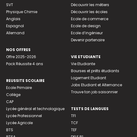
SVT
Découvrir les métiers
Physique Chimie
Découvrir les écoles
Anglais
Ecole de commerce
Espagnol
Ecole de design
Allemand
Ecole d’ingénieur
Devenir partenaire
NOS OFFRES
Offre 2025-2026
VIE ETUDIANTE
Pack Réussite 4 ans
Vie Etudiante
Bourses et prêts étudiants
Logement Etudiant
REUSSITE SCOLAIRE
Jobs Etudiant et Alternance
Ecole Primaire
Trouve ton job saisonnier
Collège
CAP
Lycée général et technologique
TESTS DE LANGUES
Lycée Professionnel
TFI
Lycée Agricole
TCF
BTS
TEF
BTSA
DELF B1