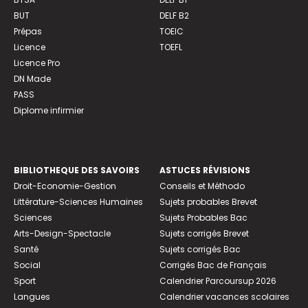
BUT
DELF B2
Prépas
TOEIC
Licence
TOEFL
Licence Pro
DN Made
PASS
Diplome infirmier
BIBLIOTHEQUE DES SAVOIRS
ASTUCES RÉVISIONS
Droit-Economie-Gestion
Conseils et Méthodo
Littérature-Sciences Humaines
Sujets probables Brevet
Sciences
Sujets Probables Bac
Arts-Design-Spectacle
Sujets corrigés Brevet
Santé
Sujets corrigés Bac
Social
Corrigés Bac de Français
Sport
Calendrier Parcoursup 2026
Langues
Calendrier vacances scolaires