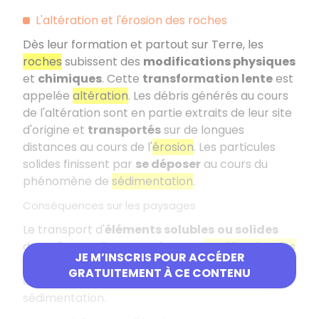
L'altération et l'érosion des roches
Dès leur formation et partout sur Terre, les
roches
subissent des
modifications physiques
et
chimiques
. Cette
transformation lente
est
appelée
altération
. Les débris générés au cours
de l'altération sont en partie extraits de leur site
d'origine et
transportés
sur de longues
distances au cours de l'
érosion
. Les particules
solides finissent par
se déposer
au cours du
phénomène de
sédimentation
.
Conséquences sur les paysages
Le transport d'
éléments solubles
ou solides
dans d'autres lieux entraîne une
modification des
JE M’INSCRIS POUR ACCÉDER
paysages
, que ce soit au niveau de la zone
GRATUITEMENT À CE CONTENU
érodée ou de la zone où le dépôt s'effectue par
sédimentation.