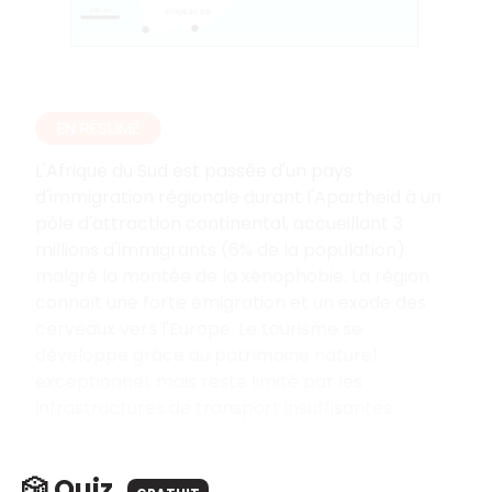
EN RÉSUMÉ
L'Afrique du Sud est passée d'un pays
d'immigration régionale durant l'Apartheid à un
pôle d'attraction continental, accueillant 3
millions d'immigrants (6% de la population)
malgré la montée de la xénophobie. La région
connaît une forte émigration et un exode des
cerveaux vers l'Europe. Le tourisme se
développe grâce au patrimoine naturel
exceptionnel, mais reste limité par les
infrastructures de transport insuffisantes.
🎲 Quiz