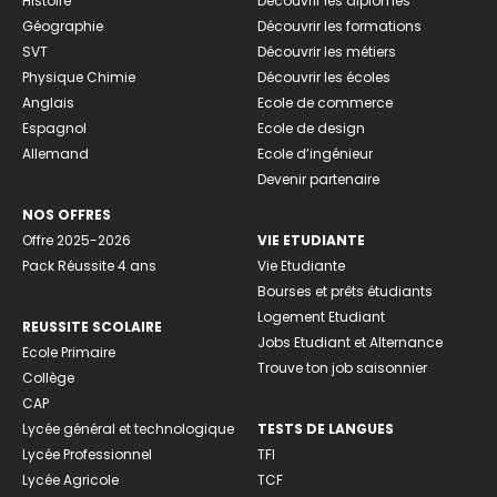
Histoire
Découvrir les diplômes
Géographie
Découvrir les formations
SVT
Découvrir les métiers
Physique Chimie
Découvrir les écoles
Anglais
Ecole de commerce
Espagnol
Ecole de design
Allemand
Ecole d’ingénieur
Devenir partenaire
NOS OFFRES
Offre 2025-2026
VIE ETUDIANTE
Pack Réussite 4 ans
Vie Etudiante
Bourses et prêts étudiants
Logement Etudiant
REUSSITE SCOLAIRE
Jobs Etudiant et Alternance
Ecole Primaire
Trouve ton job saisonnier
Collège
CAP
Lycée général et technologique
TESTS DE LANGUES
Lycée Professionnel
TFI
Lycée Agricole
TCF