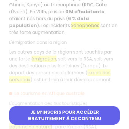
Ghana, Kenya) ou francophone (RDC, Côte
d'Ivoire). En 2015, plus de
3 M d'habitants
étaient nés hors du pays (
6 % de la
population
). Les incidents
xénophobes
sont en
très forte augmentation.
L'émigration dans la région
Les autres pays de la région sont touchés par
une forte
émigration
, soit vers la RSA, soit vers
des destinations plus lointaines (Europe). Le
départ des personnes diplômées (
exode des
cerveaux
) est un frein à leur développement.
Le tourisme en Afrique australe
L'augmentation des flux touristiques
JE M’INSCRIS POUR ACCÉDER
Les
flux touristiques
vers l'Afrique australe sont
GRATUITEMENT À CE CONTENU
en augmentation, ils s'expliquent par le
patrimoine naturel
: parc Kruger (RSA),