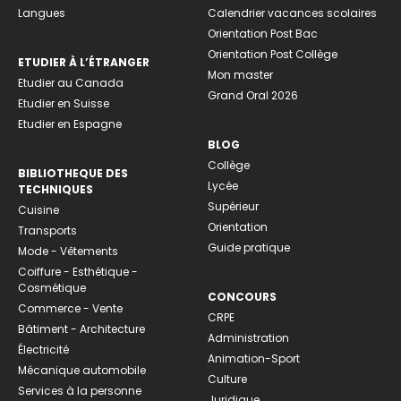
Langues
Calendrier vacances scolaires
Orientation Post Bac
Orientation Post Collège
ETUDIER À L’ÉTRANGER
Mon master
Etudier au Canada
Grand Oral 2026
Etudier en Suisse
Etudier en Espagne
BLOG
Collège
BIBLIOTHEQUE DES
Lycée
TECHNIQUES
Supérieur
Cuisine
Orientation
Transports
Guide pratique
Mode - Vêtements
Coiffure - Esthétique -
Cosmétique
CONCOURS
Commerce - Vente
CRPE
Bâtiment - Architecture
Administration
Électricité
Animation-Sport
Mécanique automobile
Culture
Services à la personne
Juridique