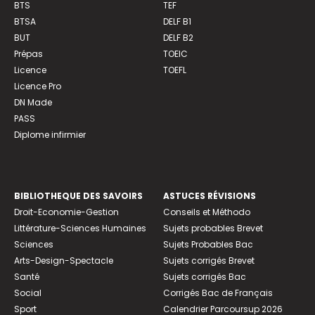
BTS
TEF
BTSA
DELF B1
BUT
DELF B2
Prépas
TOEIC
Licence
TOEFL
Licence Pro
DN Made
PASS
Diplome infirmier
BIBLIOTHEQUE DES SAVOIRS
ASTUCES RÉVISIONS
Droit-Economie-Gestion
Conseils et Méthodo
Littérature-Sciences Humaines
Sujets probables Brevet
Sciences
Sujets Probables Bac
Arts-Design-Spectacle
Sujets corrigés Brevet
Santé
Sujets corrigés Bac
Social
Corrigés Bac de Français
Sport
Calendrier Parcoursup 2026