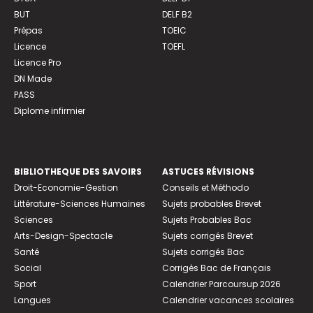
BUT
DELF B2
Prépas
TOEIC
Licence
TOEFL
Licence Pro
DN Made
PASS
Diplome infirmier
BIBLIOTHEQUE DES SAVOIRS
ASTUCES RÉVISIONS
Droit-Economie-Gestion
Conseils et Méthodo
Littérature-Sciences Humaines
Sujets probables Brevet
Sciences
Sujets Probables Bac
Arts-Design-Spectacle
Sujets corrigés Brevet
Santé
Sujets corrigés Bac
Social
Corrigés Bac de Français
Sport
Calendrier Parcoursup 2026
Langues
Calendrier vacances scolaires