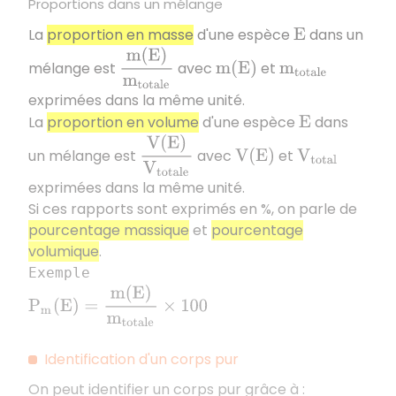
Proportions dans un mélange
La
proportion en masse
d'une espèce
dans un
E
m
(
E
)
m
t
o
t
a
l
e
mélange est
avec
et
m
(
E
)
m
t
o
t
a
l
e
exprimées dans la même unité.
La
proportion en volume
d'une espèce
dans
E
V
(
E
)
V
t
o
t
a
l
e
un mélange est
avec
et
V
(
E
)
V
t
o
t
a
l
exprimées dans la même unité.
Si ces rapports sont exprimés en %, on parle de
pourcentage massique
et
pourcentage
volumique
.
Exemple
P
m
(
E
)
=
m
(
E
)
m
t
o
t
a
l
e
×
100
Identification d'un corps pur
On peut identifier un corps pur grâce à :