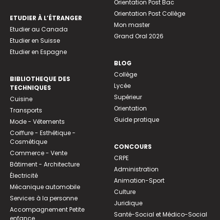
Orientation Post Bac
Orientation Post Collège
ETUDIER À L’ÉTRANGER
Mon master
Etudier au Canada
Grand Oral 2026
Etudier en Suisse
Etudier en Espagne
BLOG
Collège
BIBLIOTHEQUE DES
Lycée
TECHNIQUES
Supérieur
Cuisine
Orientation
Transports
Guide pratique
Mode - Vêtements
Coiffure - Esthétique -
Cosmétique
CONCOURS
Commerce - Vente
CRPE
Bâtiment - Architecture
Administration
Électricité
Animation-Sport
Mécanique automobile
Culture
Services à la personne
Juridique
Accompagnement Petite
Santé-Social et Médico-Social
enfance