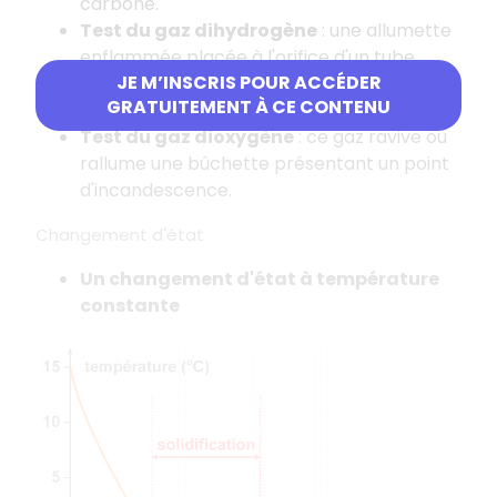
carbone.
Test du gaz dihydrogène
: une allumette
enflammée placée à l'orifice d'un tube
JE M’INSCRIS POUR ACCÉDER
contenant du dihydrogène provoque une
GRATUITEMENT À CE CONTENU
légère détonation.
Test du gaz dioxygène
: ce gaz ravive ou
rallume une bûchette présentant un point
d'incandescence.
Changement d'état
Un changement d'état à température
constante