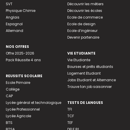
SVT
Découvrir les métiers
Physique Chimie
Découvrir les écoles
Anglais
Ecole de commerce
Espagnol
Ecole de design
Allemand
Ecole d’ingénieur
Devenir partenaire
NOS OFFRES
Offre 2025-2026
VIE ETUDIANTE
Pack Réussite 4 ans
Vie Etudiante
Bourses et prêts étudiants
Logement Etudiant
REUSSITE SCOLAIRE
Jobs Etudiant et Alternance
Ecole Primaire
Trouve ton job saisonnier
Collège
CAP
Lycée général et technologique
TESTS DE LANGUES
Lycée Professionnel
TFI
Lycée Agricole
TCF
BTS
TEF
BTSA
DELF B1