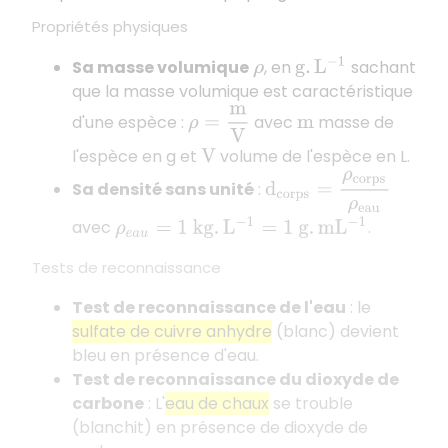
Propriétés physiques
Sa masse volumique
, en
sachant
g
.
L
−
1
ρ
que la masse volumique est caractéristique
ρ
=
m
V
d'une espèce :
avec
masse de
m
l'espèce en g et
volume de l'espèce en L.
V
d
c
o
r
p
s
=
ρ
c
o
r
p
s
ρ
e
a
u
Sa densité sans unité
:
avec
.
ρ
e
a
u
=
1
k
g
.
L
−
1
=
1
g
.
m
L
−
1
Tests de reconnaissance
Test de reconnaissance de l'eau
: le
sulfate de cuivre anhydre
(blanc) devient
bleu en présence d'eau.
Test de reconnaissance du dioxyde de
carbone
: L'
eau de chaux
se trouble
(blanchit) en présence de dioxyde de