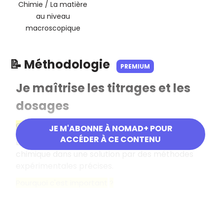
Chimie / La matière
au niveau
macroscopique
📝 Méthodologie
PREMIUM
Je maîtrise les titrages et les
dosages
Objectif
JE M'ABONNE À NOMAD+ POUR
ACCÉDER À CE CONTENU
Déterminer la concentration d'une espèce
chimique dans une solution par des méthodes
expérimentales précises.
Pourquoi c'est important
?