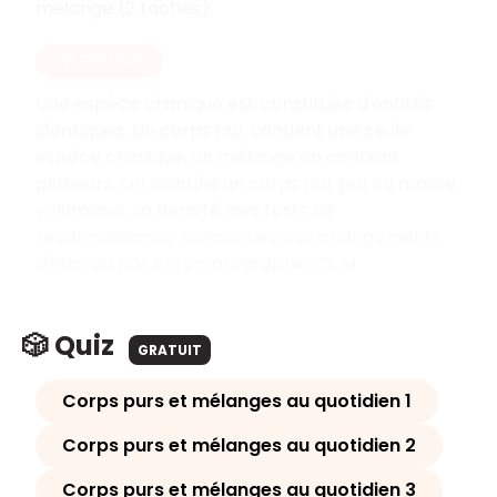
mélange (2 taches).
EN RÉSUMÉ
Une espèce chimique est constituée d'entités
identiques. Un corps pur contient une seule
espèce chimique, un mélange en contient
plusieurs. On identifie un corps pur par sa masse
volumique, sa densité, des tests de
reconnaissance spécifiques, ses changements
d'état ou par chromatographie CCM.
🎲 Quiz
GRATUIT
Corps purs et mélanges au quotidien 1
Corps purs et mélanges au quotidien 2
Corps purs et mélanges au quotidien 3