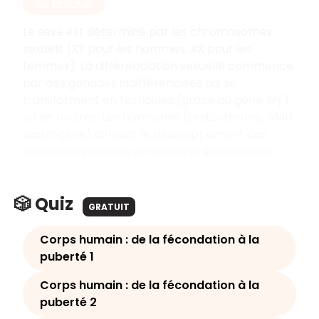
EN RÉSUMÉ
Le sexe est déterminé par les chromosomes
sexuels (XY pour les hommes, XX pour les
femmes). La différenciation sexuelle commence
par des gonades indifférenciées qui se
transforment en testicules (grâce au gène Sry)
ou en ovaires. Les hormones (testostérone, AMH,
œstrogène) dirigent le développement des
caractères sexuels primaires et secondaires.
🎲 Quiz
GRATUIT
Corps humain : de la fécondation à la
puberté 1
Corps humain : de la fécondation à la
puberté 2