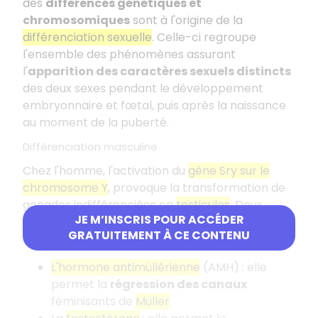
des
différences génétiques et
chromosomiques
sont à l'origine de la
différenciation sexuelle
. Celle-ci regroupe
l'ensemble des phénomènes assurant
l'
apparition des caractères sexuels distincts
des deux sexes pendant le développement
embryonnaire et fœtal, puis après la naissance
au moment de la puberté.
Différenciation masculine
Chez l'homme, l'activation du
gène Sry sur le
chromosome Y
, provoque la transformation de
gonades indifférenciées en
testicules
. Deux
JE M’INSCRIS POUR ACCÉDER
hormones, agissant sur des organes cibles
GRATUITEMENT À CE CONTENU
différents, sont alors synthétisées :
L'hormone antimüllérienne
(AMH) : elle
permet la
régression des canaux
féminisants de
Muller
.