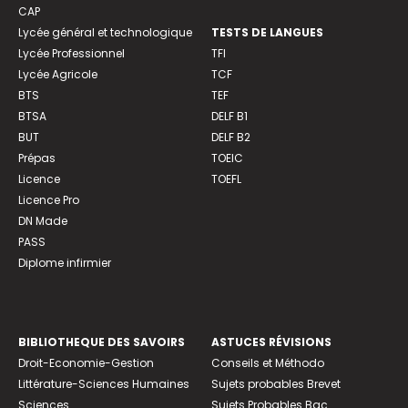
CAP
Lycée général et technologique
TESTS DE LANGUES
Lycée Professionnel
TFI
Lycée Agricole
TCF
BTS
TEF
BTSA
DELF B1
BUT
DELF B2
Prépas
TOEIC
Licence
TOEFL
Licence Pro
DN Made
PASS
Diplome infirmier
BIBLIOTHEQUE DES SAVOIRS
ASTUCES RÉVISIONS
Droit-Economie-Gestion
Conseils et Méthodo
Littérature-Sciences Humaines
Sujets probables Brevet
Sciences
Sujets Probables Bac