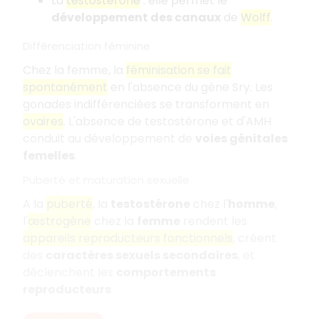
La
testostérone
: elle permet le
développement des canaux
de
Wolff
.
Différenciation féminine
Chez la femme, la
féminisation se fait
spontanément
en l'absence du gène Sry. Les
gonades indifférenciées se transforment en
ovaires
. L'absence de testostérone et d'AMH
conduit au développement de
voies génitales
femelles
.
Puberté et maturation sexuelle
A la
puberté
, la
testostérone
chez l'
homme
,
l'
œstrogène
chez la
femme
rendent les
appareils reproducteurs fonctionnels
, créent
des
caractères sexuels secondaires
, et
déclenchent les
comportements
reproducteurs
.