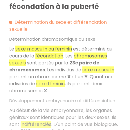
fécondation à la puberté
Détermination du sexe et différenciation
sexuelle
Détermination chromosomique du sexe
Le
sexe masculin ou féminin
est déterminé au
cours de la
fécondation
. Les
chromosomes
sexuels
sont portés par la
23e paire de
chromosomes
. Les individus de
sexe masculin
portent un chromosome
X
et un
Y
. Quant aux
individus de
sexe féminin
, ils portent deux
chromosomes
X
.
Développement embryonnaire et différenciation
Au début de la vie embryonnaire, les organes
génitaux sont identiques pour les deux sexes. Ils
sont
indifférenciés
. D'un point de vue biologique,