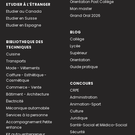
Orientation Post Collège
ETUDIER À L’ÉTRANGER
Mon master
Etudier au Canada
Grand Oral 2026
Etudier en Suisse
Etudier en Espagne
BLOG
Collège
BIBLIOTHEQUE DES
Lycée
TECHNIQUES
Supérieur
Cuisine
Orientation
Transports
Guide pratique
Mode - Vêtements
Coiffure - Esthétique -
Cosmétique
CONCOURS
Commerce - Vente
CRPE
Bâtiment - Architecture
Administration
Électricité
Animation-Sport
Mécanique automobile
Culture
Services à la personne
Juridique
Accompagnement Petite
Santé-Social et Médico-Social
enfance
Sécurité
Kit auto-entrepreneur