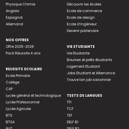
Physique Chimie
Découvrir les écoles
Anglais
Ecole de commerce
Espagnol
Ecole de design
Allemand
Ecole d’ingénieur
Devenir partenaire
NOS OFFRES
Offre 2025-2026
VIE ETUDIANTE
Pack Réussite 4 ans
Vie Etudiante
Bourses et prêts étudiants
Logement Etudiant
REUSSITE SCOLAIRE
Jobs Etudiant et Alternance
Ecole Primaire
Trouve ton job saisonnier
Collège
CAP
Lycée général et technologique
TESTS DE LANGUES
Lycée Professionnel
TFI
Lycée Agricole
TCF
BTS
TEF
BTSA
DELF B1
BUT
DELF B2