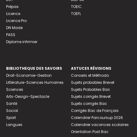
Prépas
TOEIC
Licence
TOEFL
Licence Pro
DN Made
PASS
Diplome infirmier
BIBLIOTHEQUE DES SAVOIRS
ASTUCES RÉVISIONS
Droit-Economie-Gestion
Conseils et Méthodo
Littérature-Sciences Humaines
Sujets probables Brevet
Sciences
Sujets Probables Bac
Arts-Design-Spectacle
Sujets corrigés Brevet
Santé
Sujets corrigés Bac
Social
Corrigés Bac de Français
Sport
Calendrier Parcoursup 2026
Langues
Calendrier vacances scolaires
Orientation Post Bac